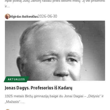
Apie poetą Julių Janonį rašiau prieš dešimt metų. Jį vėl prisiminti
ir…
2026-06-30
Algirdas Butkevičius
AKTUALIJOS
Jonas Dagys. Profesorius iš Kadarų
1925 metais Biržų gimnaziją baigė du Jonai Dagiai – „Didysis“ ir
„Mažasis“.…