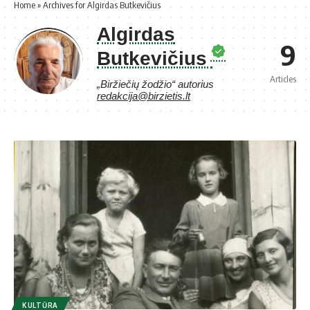
Home
»
Archives for Algirdas Butkevičius
Algirdas
9
Butkevičius
Articles
„Biržiečių žodžio“ autorius
redakcija@birzietis.lt
KULTŪRA