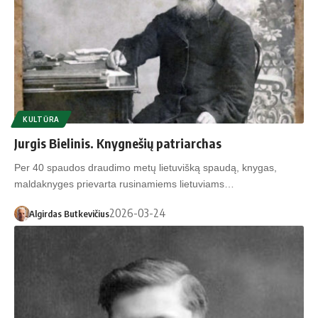
KULTŪRA
Jurgis Bielinis. Knygnešių patriarchas
Per 40 spaudos draudimo metų lietuvišką spaudą, knygas,
maldaknyges prievarta rusinamiems lietuviams…
2026-03-24
Algirdas Butkevičius