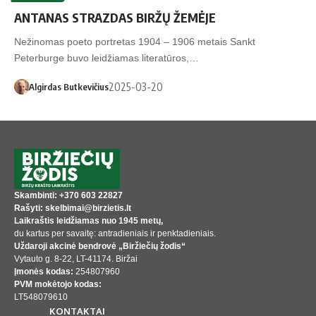
ANTANAS STRAZDAS BIRŽŲ ŽEMĖJE
Nežinomas poeto portretas 1904 – 1906 metais Sankt
Peterburge buvo leidžiamas literatūros,…
2025-03-20
Algirdas Butkevičius
Skambinti: +370 603 22827
Rašyti: skelbimai@birzietis.lt
Laikraštis leidžiamas nuo 1945 metų,
du kartus per savaitę: antradieniais ir penktadieniais.
Uždaroji akcinė bendrovė „Biržiečių žodis“
Vytauto g. 8-22, LT-41174. Biržai
Įmonės kodas:
254807960
PVM mokėtojo kodas:
LT548079610
KONTAKTAI