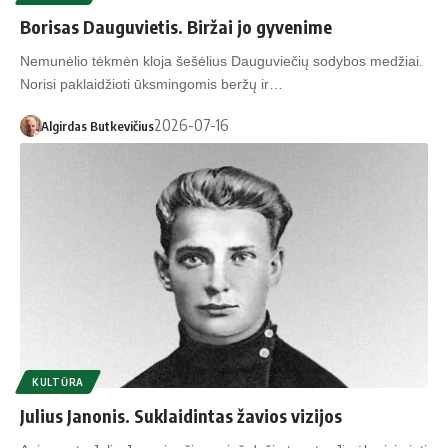
Borisas Dauguvietis. Biržai jo gyvenime
Nemunėlio tėkmėn kloja šešėlius Dauguviečių sodybos medžiai.
Norisi paklaidžioti ūksmingomis beržų ir…
2026-07-16
Algirdas Butkevičius
KULTŪRA
Julius Janonis. Suklaidintas žavios vizijos