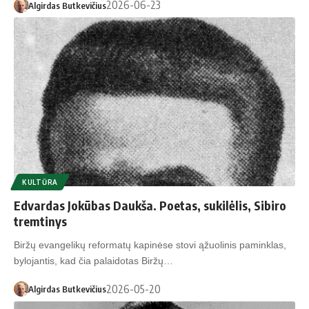
2026-06-23
Algirdas Butkevičius
KULTŪRA
Edvardas Jokūbas Daukša. Poetas, sukilėlis, Sibiro
tremtinys
Biržų evangelikų reformatų kapinėse stovi ąžuolinis paminklas,
bylojantis, kad čia palaidotas Biržų…
2026-05-20
Algirdas Butkevičius