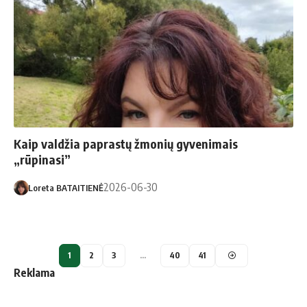
Kaip valdžia paprastų žmonių gyvenimais
„rūpinasi”
2026-06-30
Loreta BATAITIENĖ
1
2
3
…
40
41
Reklama