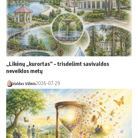
„Likėnų „kurortas” – trisdešimt savivaldos
neveiklos metų
2026-07-29
Valdas Vižinis