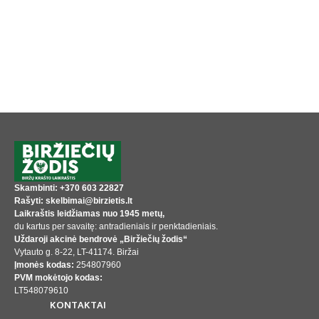
Skambinti: +370 603 22827
Rašyti: skelbimai@birzietis.lt
Laikraštis leidžiamas nuo 1945 metų,
du kartus per savaitę: antradieniais ir penktadieniais.
Uždaroji akcinė bendrovė „Biržiečių žodis“
Vytauto g. 8-22, LT-41174. Biržai
Įmonės kodas:
254807960
PVM mokėtojo kodas:
LT548079610
KONTAKTAI