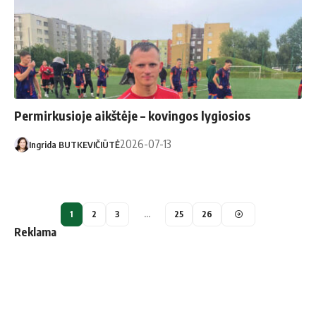
Permirkusioje aikštėje – kovingos lygiosios
2026-07-13
Ingrida BUTKEVIČIŪTĖ
1
2
3
…
25
26
Reklama