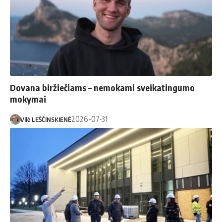
Dovana biržiečiams – nemokami sveikatingumo
mokymai
2026-07-31
Vilė LEŠČINSKIENĖ