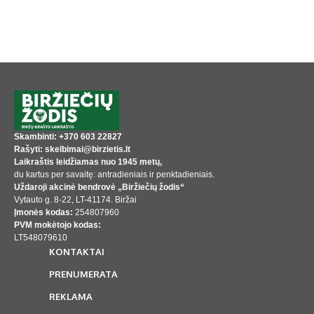
Skambinti: +370 603 22827
Rašyti: skelbimai@birzietis.lt
Laikraštis leidžiamas nuo 1945 metų,
du kartus per savaitę: antradieniais ir penktadieniais.
Uždaroji akcinė bendrovė „Biržiečių žodis“
Vytauto g. 8-22, LT-41174. Biržai
Įmonės kodas:
254807960
PVM mokėtojo kodas:
LT548079610
KONTAKTAI
PRENUMERATA
REKLAMA