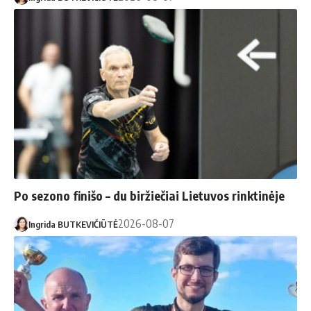
Po sezono finišo – du biržiečiai Lietuvos rinktinėje
2026-08-07
Ingrida BUTKEVIČIŪTĖ