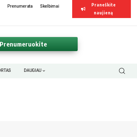
Praneškite
Prenumerata
Skelbimai
naujieną
Prenumeruokite
ORTAS
DAUGIAU