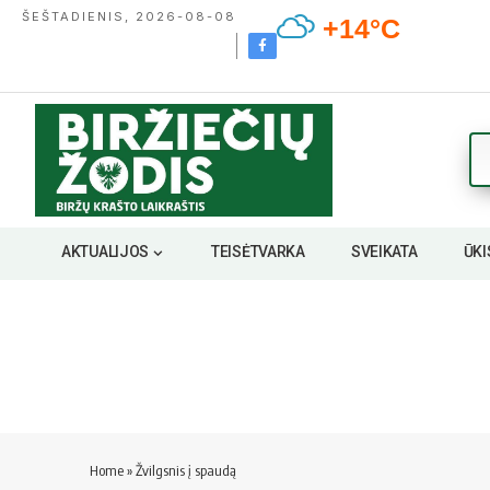
ŠEŠTADIENIS, 2026-08-08
+14°C
AKTUALIJOS
TEISĖTVARKA
SVEIKATA
ŪKI
Home
»
Žvilgsnis į spaudą