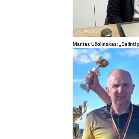
AKTUALIJOS
Mantas Užolinskas: „Dalinti 
Biržų aeroklubo nuotr.