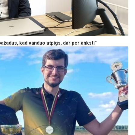
pažadus, kad vanduo atpigs, dar per anksti”