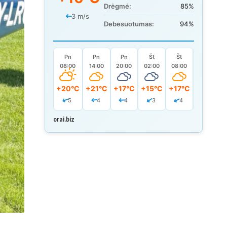
Drėgmė:
85%
3 m/s
Debesuotumas:
94%
Pn
Pn
Pn
Št
Št
Št
08:00
14:00
20:00
02:00
08:00
14:00
+20°C
+21°C
+17°C
+15°C
+17°C
+19°C
5
4
4
3
4
5
orai.biz