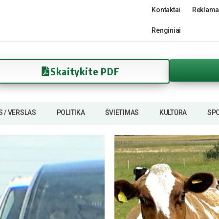
Kontaktai
Reklama
Renginiai
Skaitykite PDF
S / VERSLAS
POLITIKA
ŠVIETIMAS
KULTŪRA
SP
Sa­vi­val­dy­bės nuo­tr.