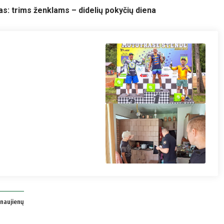
s: trims ženklams – didelių pokyčių diena
"Ponoras" nuotr.
Kupiškio rajono
savivaldybės nuotr.
naujienų