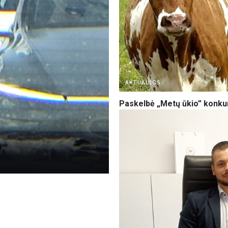
AKTUALIJOS
Paskelbė „Metų ūkio” konk
V. Lesčinskienės nuotr.