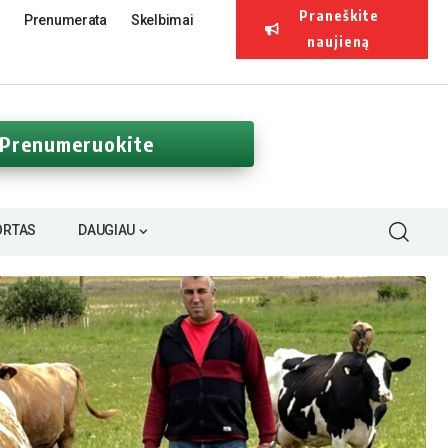
Praneškite
Prenumerata
Skelbimai
naujieną
Prenumeruokite
ORTAS
DAUGIAU