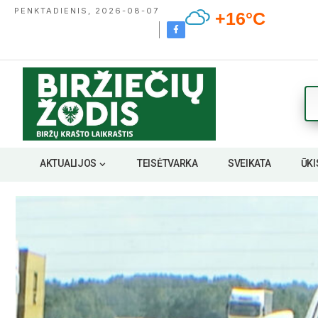
PENKTADIENIS, 2026-08-07
+16°C
AKTUALIJOS
TEISĖTVARKA
SVEIKATA
ŪKI
L. Ba­tai­tie­nės nuo­tr.