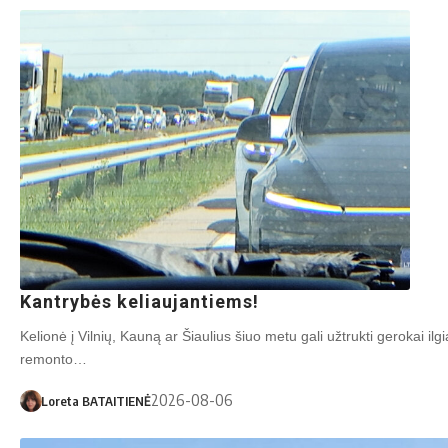
L. Ba­tai­tie­nės nuo­tr.
Kantrybės keliaujantiems!
Kelionė į Vilnių, Kauną ar Šiaulius šiuo metu gali užtrukti gerokai il
remonto…
2026-08-06
Loreta BATAITIENĖ