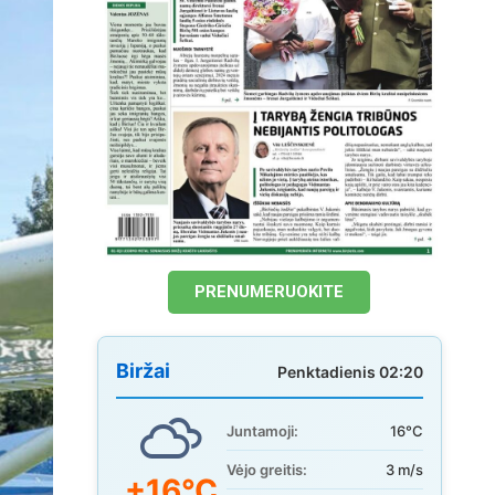
PRENUMERUOKITE
Biržai
Penktadienis 02:20
Juntamoji:
16°C
Vėjo greitis:
3 m/s
+16°C