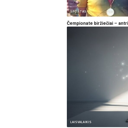
SPORTAS
Čempionate biržiečiai – antr
LAISVALAIKIS