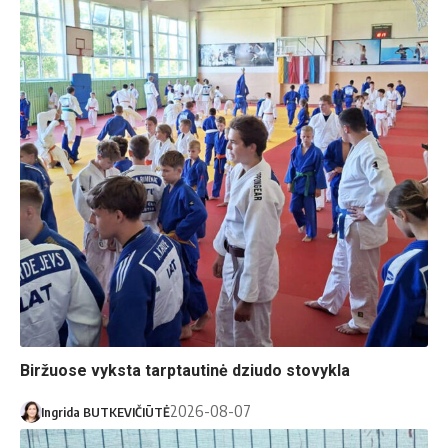
Biržuose vyksta tarptautinė dziudo stovykla
2026-08-07
Ingrida BUTKEVIČIŪTĖ
Globos namų nuotr.