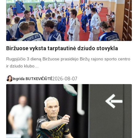
Biržuose vyksta tarptautinė dziudo stovykla
Rugpjūčio 3 dieną Biržuose prasidėjo Biržų rajono sporto centro
ir dziudo klubo…
2026-08-07
Ingrida BUTKEVIČIŪTĖ
S. Čirbos nuotr.