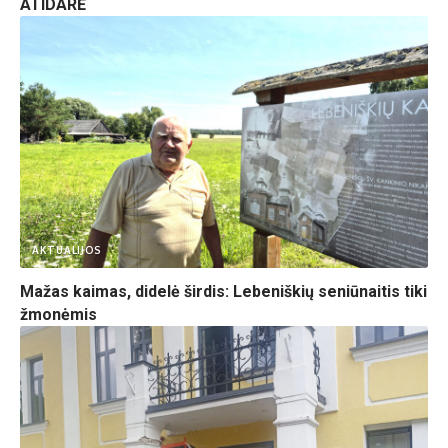
ATIDARĖ
I. Butkevičiūtės nuotr.
AKTUALIJOS
Mažas kaimas, didelė širdis: Lebeniškių seniūnaitis tiki
žmonėmis