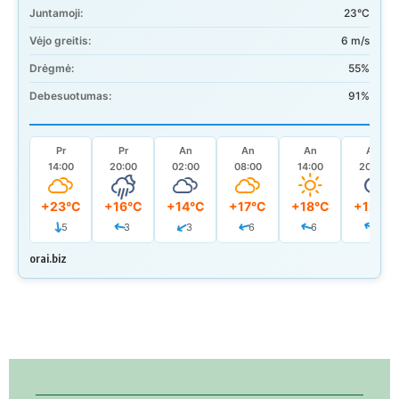
Juntamoji:
23°C
Vėjo greitis:
6 m/s
Drėgmė:
55%
Debesuotumas:
91%
Pr
Pr
An
An
An
An
14:00
20:00
02:00
08:00
14:00
20:00
+23°C
+16°C
+14°C
+17°C
+18°C
+12°C
5
3
3
6
6
4
orai.biz