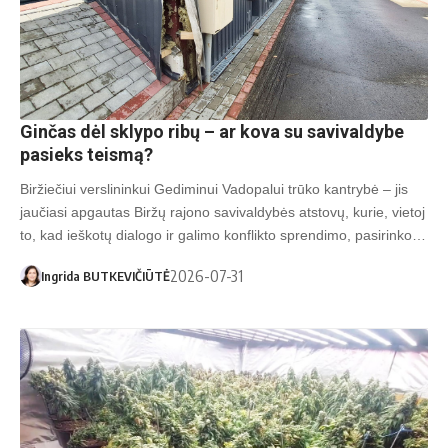
Ginčas dėl sklypo ribų – ar kova su savivaldybe
pasieks teismą?
Biržiečiui verslininkui Gediminui Vadopalui trūko kantrybė – jis
jaučiasi apgautas Biržų rajono savivaldybės atstovų, kurie, vietoj
to, kad ieškotų dialogo ir galimo konflikto sprendimo, pasirinko…
2026-07-31
Ingrida BUTKEVIČIŪTĖ
Asociatyvi nuotr.