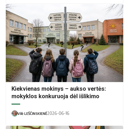
BŽ nuotr.
Kiekvienas mokinys – aukso vertės:
mokyklos konkuruoja dėl išlikimo
2026-06-16
Vilė LEŠČINSKIENĖ