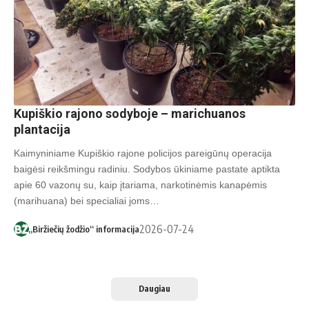
Kupiškio rajono sodyboje – marichuanos
plantacija
Kaimyniniame Kupiškio rajone policijos pareigūnų operacija
baigėsi reikšmingu radiniu. Sodybos ūkiniame pastate aptikta
apie 60 vazonų su, kaip įtariama, narkotinėmis kanapėmis
(marihuana) bei specialiai joms…
2026-07-24
„Biržiečių žodžio“ informacija
Daugiau