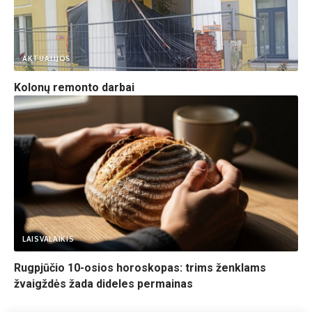
AKTUALIJOS
Kolonų remonto darbai
LAISVALAIKIS
Rugpjūčio 10-osios horoskopas: trims ženklams
žvaigždės žada dideles permainas