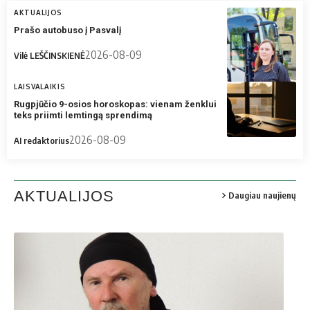
AKTUALIJOS
BŽ nuotr.
Prašo autobuso į Pasvalį
2026-08-09
Vilė LEŠČINSKIENĖ
LAISVALAIKIS
Rugpjūčio 9-osios horoskopas: vienam ženklui
teks priimti lemtingą sprendimą
2026-08-09
AI redaktorius
AKTUALIJOS
Daugiau naujienų