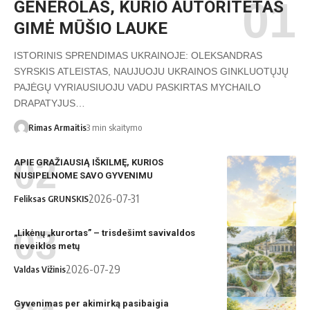
GENEROLAS, KURIO AUTORITETAS
GIMĖ MŪŠIO LAUKE
ISTORINIS SPRENDIMAS UKRAINOJE: OLEKSANDRAS
SYRSKIS ATLEISTAS, NAUJUOJU UKRAINOS GINKLUOTŲJŲ
PAJĖGŲ VYRIAUSIUOJU VADU PASKIRTAS MYCHAILO
DRAPATYJUS…
Rimas Armaitis
3 min skaitymo
APIE GRAŽIAUSIĄ IŠKILMĘ, KURIOS
DI piešinys
NUSIPELNOME SAVO GYVENIMU
2026-07-31
Feliksas GRUNSKIS
„Likėnų „kurortas” – trisdešimt savivaldos
DI piešinys
neveiklos metų
2026-07-29
Valdas Vižinis
Gyvenimas per akimirką pasibaigia
DI piešinys