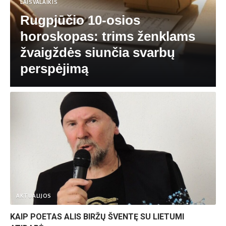
LAISVALAIKIS
Rugpjūčio 10-osios
horoskopas: trims ženklams
žvaigždės siunčia svarbų
perspėjimą
AKTUALIJOS
KAIP POETAS ALIS BIRŽŲ ŠVENTĘ SU LIETUMI