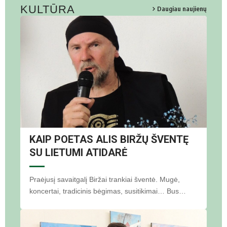
KULTŪRA
Daugiau naujienų
KAIP POETAS ALIS BIRŽŲ ŠVENTĘ
SU LIETUMI ATIDARĖ
Praėjusį savaitgalį Biržai trankiai šventė. Mugė,
koncertai, tradicinis bėgimas, susitikimai… Bus…
F Gruns­kio nuo­tr.