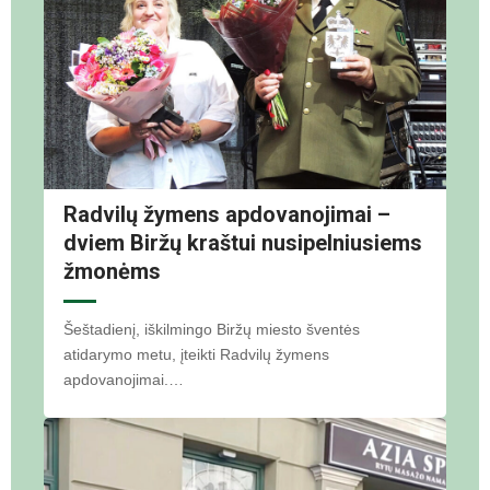
Radvilų žymens apdovanojimai –
dviem Biržų kraštui nusipelniusiems
žmonėms
Šeštadienį, iškilmingo Biržų miesto šventės
atidarymo metu, įteikti Radvilų žymens
apdovanojimai.…
Socialinių tinklų nuotr.