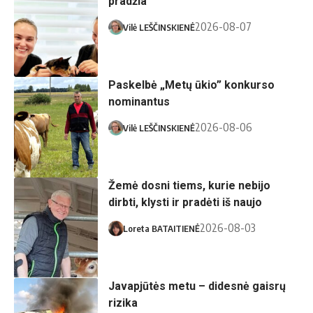
pradžia
albumo nuotr.
2026-08-07
Vilė LEŠČINSKIENĖ
Paskelbė „Metų ūkio” konkurso
Sa­vi­val­dy­bės
nominantus
nuo­tr.
2026-08-06
Vilė LEŠČINSKIENĖ
Žemė dosni tiems, kurie nebijo
Asmeninio
dirbti, klysti ir pradėti iš naujo
albumo nuotr.
2026-08-03
Loreta BATAITIENĖ
Javapjūtės metu – didesnė gaisrų
Asociatyvi DI
rizika
iliustracija