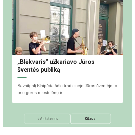
„Blėkvaris“ užkariavo Jūros
šventės publiką
Savaitgalį Klaipėda šėlo tradicinėje Jūros šventėje, o
prie geros miestelėnų ir…
Ankstesnis
Kitas