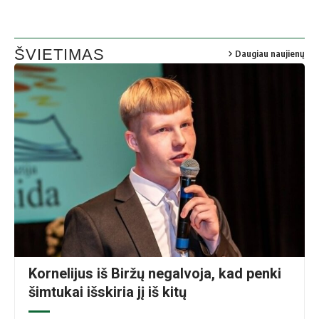
ŠVIETIMAS
Daugiau naujienų
Ž. Maniko nuotr.
Kornelijus iš Biržų negalvoja, kad penki
šimtukai išskiria jį iš kitų