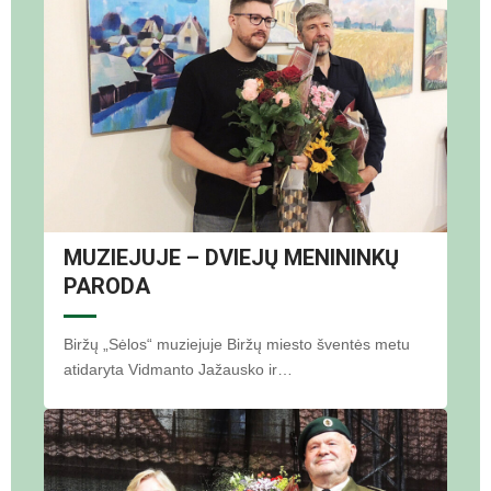
MUZIEJUJE – DVIEJŲ MENININKŲ
PARODA
Biržų „Sėlos“ muziejuje Biržų miesto šventės metu
atidaryta Vidmanto Jažausko ir…
F. Grunskio nuotr.