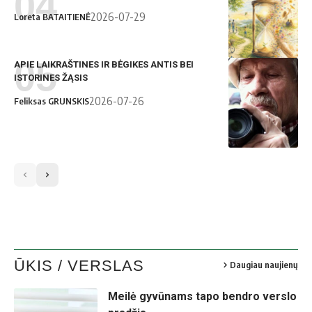
2026-07-29
Loreta BATAITIENĖ
APIE LAIKRAŠTINES IR BĖGIKES ANTIS BEI
F. Grunskio
ISTORINES ŽĄSIS
nuotr.
2026-07-26
Feliksas GRUNSKIS
ŪKIS / VERSLAS
Daugiau naujienų
Meilė gyvūnams tapo bendro verslo
Asmeninio