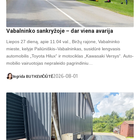
Vabalninko sankryžoje – dar viena avarija
Liepos 27 dieną, apie 11.04 val., Biržų rajone, Vabalninko
mieste, kelyje Paliūniškis–Vabalninkas, susidūrė lengvasis
automobilis „Toyota Hilux“ ir motociklas „Kawasaki Versys“. Au­to­
mo­bi­lio vai­ruo­to­jas ne­pra­lei­do pa­grin­di­niu…
2026-08-01
Ingrida BUTKEVIČIŪTĖ
I. Butkevičiūtės nuotr.