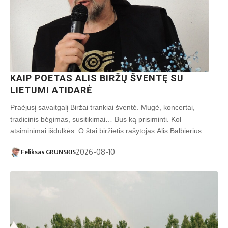
KAIP POETAS ALIS BIRŽŲ ŠVENTĘ SU
LIETUMI ATIDARĖ
Praėjusį savaitgalį Biržai trankiai šventė. Mugė, koncertai,
tradicinis bėgimas, susitikimai… Bus ką prisiminti. Kol
atsiminimai išdulkės. O štai biržietis rašytojas Alis Balbierius…
2026-08-10
Feliksas GRUNSKIS
E. Šernienės nuotr.