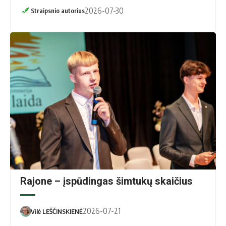
2026-07-30
Straipsnio autorius
Ž. Ma­ni­ko nuo­tr.
Rajone – įspūdingas šimtukų skaičius
2026-07-21
Vilė LEŠČINSKIENĖ