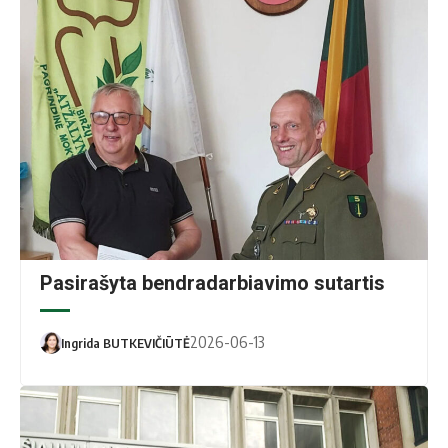
"Atžalyno" pagrindinės mokyklos nuotr.
Pasirašyta bendradarbiavimo sutartis
2026-06-13
Ingrida BUTKEVIČIŪTĖ
Asmeninio albumo nuotr.