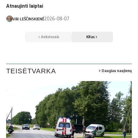
Atnaujinti laiptai
2026-08-07
Vilė LEŠČINSKIENĖ
Ankstesnis
Kitas
TEISĖTVARKA
Daugiau naujienų
S. Vadapolo nuotr.