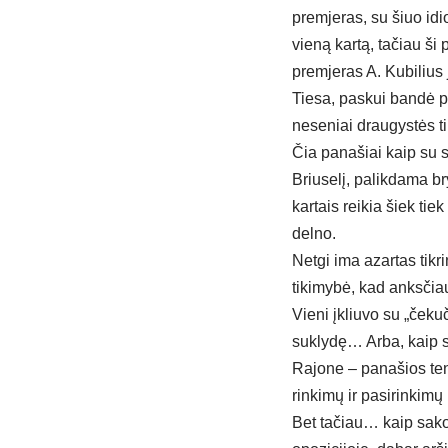
premjeras, su šiuo id
vieną kartą, tačiau ši 
premjeras A. Kubilius 
Tiesa, paskui bandė p
neseniai draugystės ti
Čia panašiai kaip su s
Briuselį, palikdama br
kartais reikia šiek tie
delno.
Netgi ima azartas tikri
tikimybė, kad anksčiau
Vieni įkliuvo su „čekuč
suklydę… Arba, kaip su
Rajone – panašios ten
rinkimų ir pasirinkim
Bet tačiau… kaip sakom