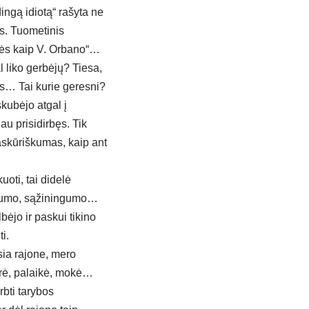
ngą idiotą“ rašyta ne
tis. Tuometinis
stės kaip V. Orbano“…
 liko gerbėjų? Tiesa,
is… Tai kurie geresni?
kubėjo atgal į
u prisidirbęs. Tik
staskūriškumas, kaip ant
uoti, tai didelė
adorumo, sąžiningumo…
lbėjo ir paskui tikino
i.
sia rajone, mero
yrė, palaikė, mokė…
rbti tarybos