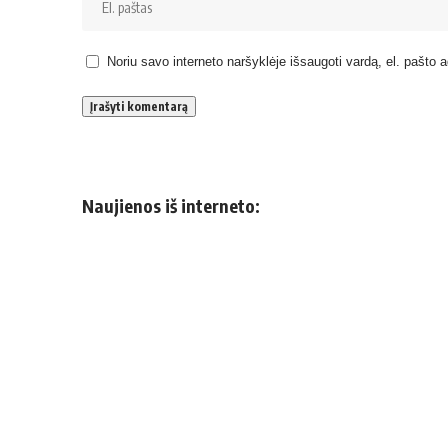
Noriu savo interneto naršyklėje išsaugoti vardą, el. pašto ad
Naujienos iš interneto: