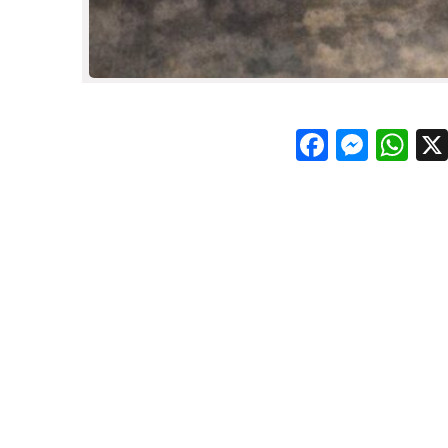
Facebo
Mess
Wh