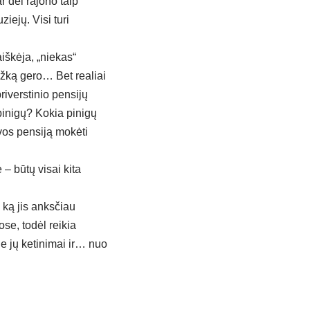
ar dėl rajono taip
iejų. Visi turi
aiškėja, „niekas“
ažką gero… Bet realiai
priverstinio pensijų
pinigų? Kokia pinigų
vos pensiją mokėti
– būtų visai kita
 ką jis anksčiau
ose, todėl reikia
kie jų ketinimai ir… nuo