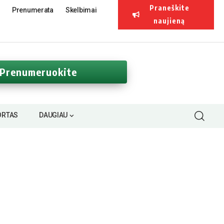
Praneškite
Prenumerata
Skelbimai
naujieną
Prenumeruokite
ORTAS
DAUGIAU