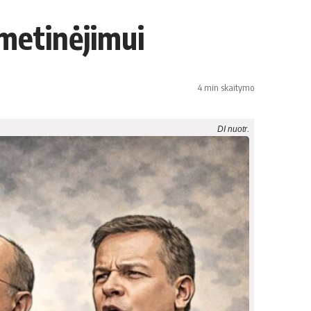
imetinėjimui
4 min skaitymo
DI nuotr.