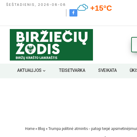
ŠEŠTADIENIS, 2026-08-08
+15°C
AKTUALIJOS
TEISĖTVARKA
SVEIKATA
ŪKI
Home
»
Blog
»
Trumpa politinė atmintis – patogi terpė apsimetinėjimui