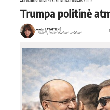
AKTUALIJOS
KOMENTARAI
REDAKTORIAUS ŽODIS
Trumpa politinė atm
Loreta BATAITIENĖ
- „Biržiečių žodžio“ direktorė-redaktorė