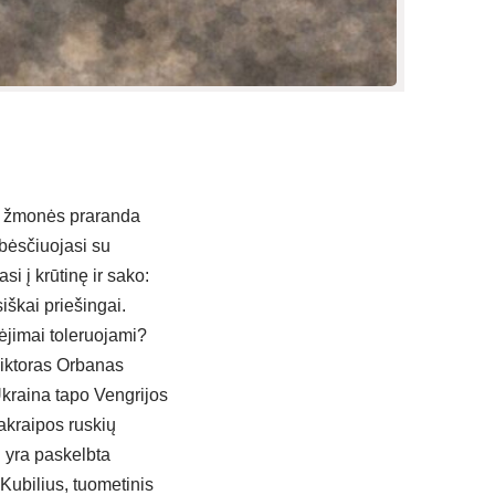
tai žmonės praranda
ebėsčiuojasi su
i į krūtinę ir sako:
siškai priešingai.
nėjimai toleruojami?
iktoras Orbanas
kraina tapo Vengrijos
pakraipos ruskių
u yra paskelbta
Kubilius, tuometinis