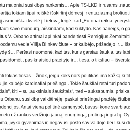
iotu maloniai susikibęs rankomis… Apie TS-LKD ir rusams „naudi
partija tokiam tipui reiškė išskirtinį dėmesį ir entuziazmą broliuo
jį asmeniškai kvietė į Lietuvą, teigė, kad „Europai reikia lydery
lauti savo mundurą, aiškindami, kad suklydo. Kas paneigs, o gal
ltus V. Orbano artimai aplinkai bandė tiesti Remigijus Žemaitait
ocdemų vedle Vilija Blinkevičiūte – prikalbėjo, prižadėjo ir… išs
ydę š… Peršasi nuomonė, kad tas, kuris garsiau šaukia, tas labia
k pasidomėti, pasiknaisioti praeityje ir… tiesa, o tiksliau – išver
nti tokias tiesas – žinok, jeigu koks nors politikas ima kažką kritik
 jis kalbėjo kardinaliai priešingai. Tokie šaukliai retai turi p
iais“, kiti – su „auksiniais šaukštais“, treti – auksaburniai prisika
 Orbanu, susikibę vaikštinėję, paskui priešingai pradėję čiulbėt
dencijos. Antai viena politinė asmenybė, buvusi kone svarbiau
ų metu už rankos vedžiojo jauną, energingą, protingą ir gražų. G
a, įvyko gyvenimas ir, negavusi posto savivaldoje bei likusi di