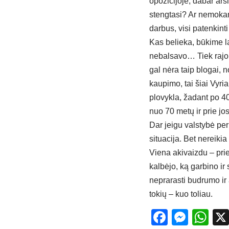
opozicijoje, dabar arši
stengtasi? Ar nemokama 
darbus, visi patenkint
Kas belieka, būkime la
nebalsavo… Tiek rajon
gal nėra taip blogai, n
kaupimo, tai šiai Vyr
plovykla, žadant po 4
nuo 70 metų ir prie j
Dar jeigu valstybė per
situacija. Bet nereiki
Viena akivaizdu – prie
kalbėjo, ką garbino ir 
neprarasti budrumo ir a
tokių – kuo toliau.
Facebo
Mess
Wh