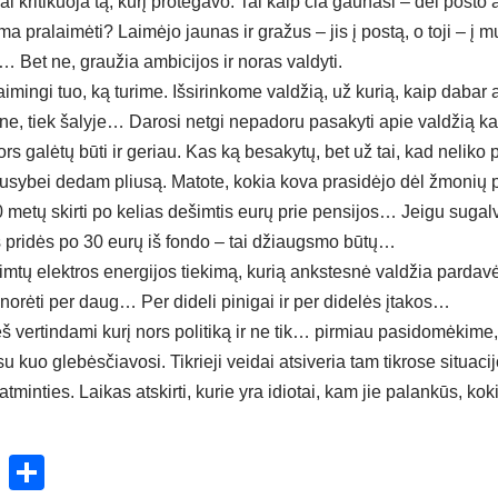
ai kritikuoja tą, kurį protegavo. Tai kaip čia gaunasi – dėl posto 
pralaimėti? Laimėjo jaunas ir gražus – jis į postą, o toji – į muz
i… Bet ne, graužia ambicijos ir noras valdyti.
imingi tuo, ką turime. Išsirinkome valdžią, už kurią, kaip dabar 
e, tiek šalyje… Darosi netgi nepadoru pasakyti apie valdžią k
ors galėtų būti ir geriau. Kas ką besakytų, bet už tai, kad neliko 
iausybei dedam pliusą. Matote, kokia kova prasidėjo dėl žmonių 
0 metų skirti po kelias dešimtis eurų prie pensijos… Jeigu sugal
os pridės po 30 eurų iš fondo – tai džiaugsmo būtų…
imtų elektros energijos tiekimą, kurią ankstesnė valdžia pardavė 
a norėti per daug… Per dideli pinigai ir per didelės įtakos…
š vertindami kurį nors politiką ir ne tik… pirmiau pasidomėkime,
su kuo glebėsčiavosi. Tikrieji veidai atsiveria tam tikrose situacij
tminties. Laikas atskirti, kurie yra idiotai, kam jie palankūs, ko
ok
enger
atsApp
X
Share