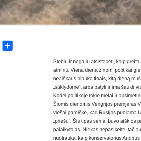
ok
enger
atsApp
X
Share
Stebiu ir negaliu atsistebėti, kaip grei
atmintį. Vieną dieną žinomi politikai gl
neaiškaus plauko tipais, kitą dieną mušas
„suklydome“, arba patyli ir ima šaukti vi
Kodėl politikoje tokie melai ir apsimeti
Šiomis dienomis Vengrijos premjeras V
viešai pareiškė, kad Rusijos puolama U
„priešu“. Šis tipas seniai buvo aiškios 
palaikytojas. Niekas nepasikeitė, tačia
nuotrauka, kaip konservatorius Andrius 