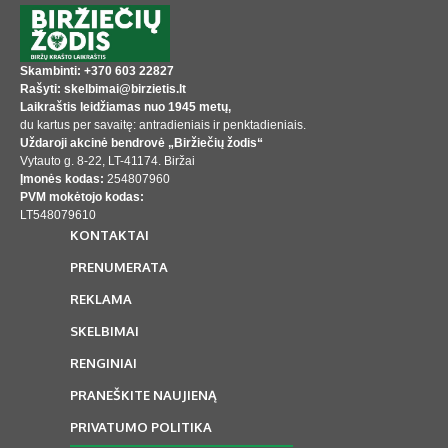
Skambinti: +370 603 22827
Rašyti: skelbimai@birzietis.lt
Laikraštis leidžiamas nuo 1945 metų,
du kartus per savaitę: antradieniais ir penktadieniais.
Uždaroji akcinė bendrovė „Biržiečių žodis“
Vytauto g. 8-22, LT-41174. Biržai
Įmonės kodas:
254807960
PVM mokėtojo kodas:
LT548079610
KONTAKTAI
PRENUMERATA
REKLAMA
SKELBIMAI
RENGINIAI
PRANEŠKITE NAUJIENĄ
PRIVATUMO POLITIKA