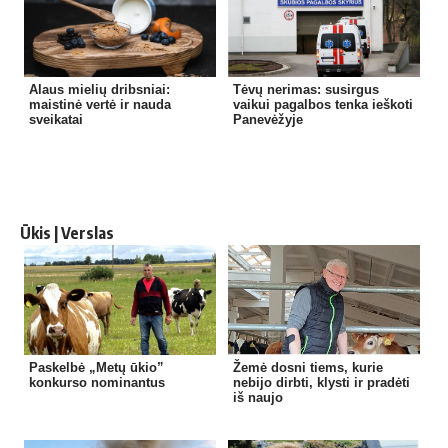
Alaus mielių dribsniai:
Tėvų nerimas: susirgus
maistinė vertė ir nauda
vaikui pagalbos tenka ieškoti
sveikatai
Panevėžyje
Ūkis | Verslas
Paskelbė „Metų ūkio”
Žemė dosni tiems, kurie
konkurso nominantus
nebijo dirbti, klysti ir pradėti
iš naujo