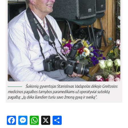
Šukionių gyventojas Stanislovas Vadapolas dėkojo Greitosios
medicinos pagalbos tarnybos paramedikams už operatyviai suteiktą
pagalbą: „Jų dėka šiandien turiu savo žmoną gyvą ir sveiką“.
Facebook
Messenger
WhatsApp
X
Share