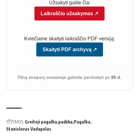
Užsakyti galite čia:
Laikraščio užsakymas ↗
Kviečiame skaityti laikraščio PDF versiją:
Skaityti PDF archyvą ↗
Pilną straipsnį svetainėje galėsite perskaityti po
95 d.
ŽYMOS:
Greitoji pagalba
padėka
Pagalba
Stanislovas Vadapolas