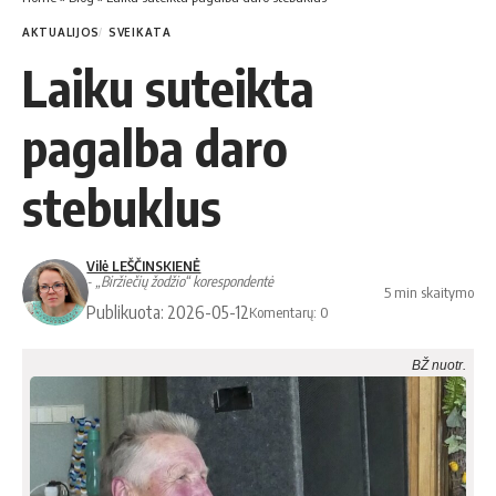
AKTUALIJOS
SVEIKATA
Laiku suteikta
pagalba daro
stebuklus
Vilė LEŠČINSKIENĖ
- „Biržiečių žodžio“ korespondentė
5 min skaitymo
Publikuota: 2026-05-12
Komentarų: 0
BŽ nuotr.