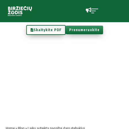
Skaitykite PDF
Prenumeruokite
Home
»
Blog
»
Laiku suteikta pagalba daro stebuklus