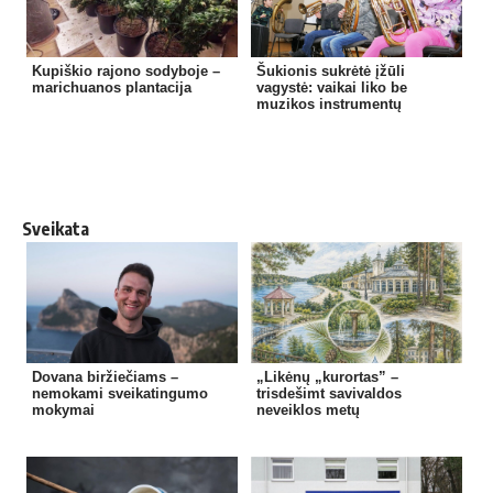
Kupiškio rajono sodyboje –
Šukionis sukrėtė įžūli
marichuanos plantacija
vagystė: vaikai liko be
muzikos instrumentų
Sveikata
Dovana biržiečiams –
„Likėnų „kurortas” –
nemokami sveikatingumo
trisdešimt savivaldos
mokymai
neveiklos metų