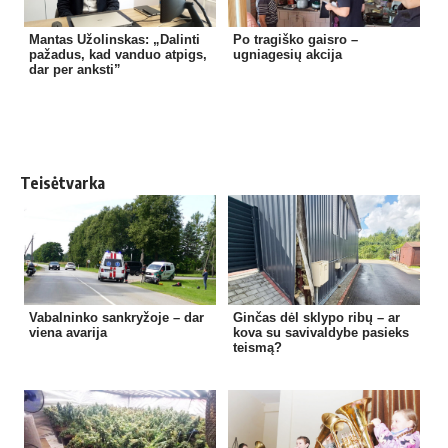
Mantas Užolinskas: „Dalinti
Po tragiško gaisro –
pažadus, kad vanduo atpigs,
ugniagesių akcija
dar per anksti”
Teisėtvarka
Vabalninko sankryžoje – dar
Ginčas dėl sklypo ribų – ar
viena avarija
kova su savivaldybe pasieks
teismą?