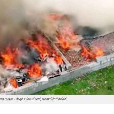
y­mo cent­re – de­gė su­krau­ti se­ni, su­smul­kin­ti bal­dai.