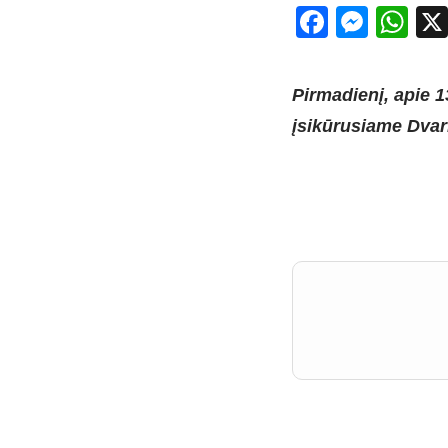
Facebo
Mess
Wh
Pirmadienį, apie 1
įsikūrusiame Dvari