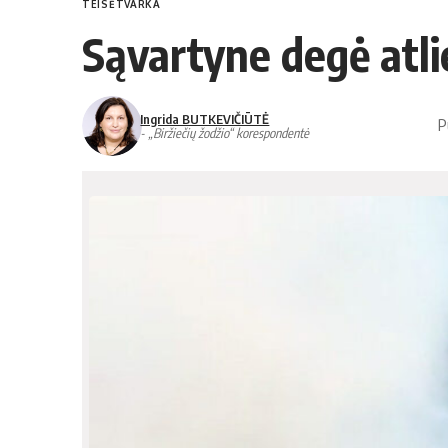
TEISĖTVARKA
Sąvartyne degė atl
Ingrida BUTKEVIČIŪTĖ
P
- „Biržiečių žodžio“ korespondentė