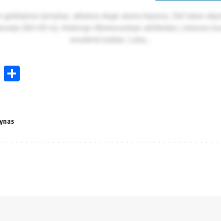
i gel­bė­ji­mo tar­ny­bai, at­lie­kos de­gė at­vi­ra lieps­na. Dėl la­bai stip­
­tu­vė­je (60×30 m). Ats­ki­ro­je iš­be­to­nuo­to­je aikš­te­lė­je į rie­tu­ves b
smul­kin­ti bal­dai. Lo­ka­...
ok
enger
atsApp
X
Share
tynas