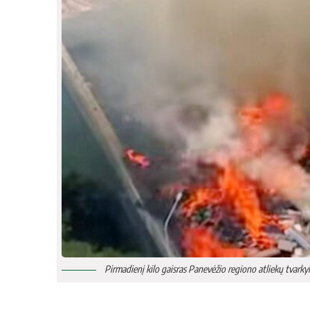
Pir­ma­die­nį ki­lo gais­ras Pa­ne­vė­žio re­gio­no at­lie­kų tvar­k