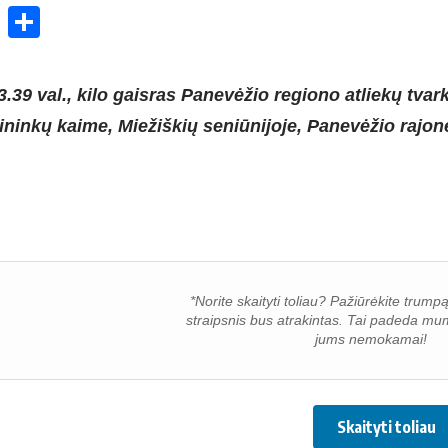
ok
enger
atsApp
X
Share
3.39 val., kilo gaisras Panevėžio regiono atliekų tva
ninkų kaime, Miežiškių seniūnijoje, Panevėžio rajon
*Norite skaityti toliau? Pažiūrėkite trump
straipsnis bus atrakintas. Tai padeda mum
jums nemokamai!
Skaityti toliau