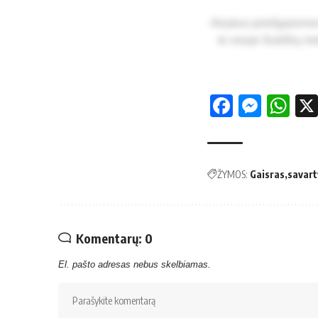
At­vy­kus prieš­gais­ri­ne
to vi­so­je šiukš­lių rie
Facebo
Mess
Wh
ŽYMOS:
Gaisras
savar
Komentarų: 0
El. pašto adresas nebus skelbiamas.