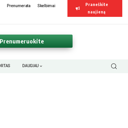
Praneškite
Prenumerata
Skelbimai
naujieną
Prenumeruokite
ORTAS
DAUGIAU