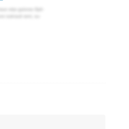
raus vė­jo gais­ras iš­pli­
u­vo su­krau­ti se­ni, su­