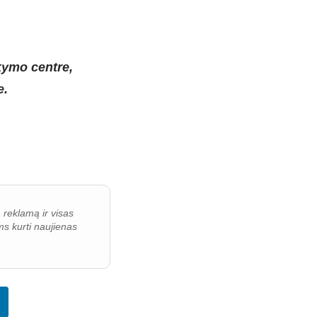
rkymo centre,
e.
ą reklamą ir visas
s kurti naujienas