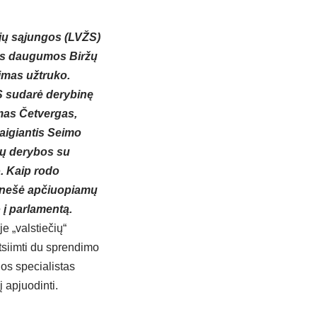
ųjų sąjungos (LVŽS)
ujos daugumos Biržų
imas užtruko.
S sudarė derybinę
omas Četvergas,
aigiantis Seimo
imų derybos su
o. Kaip rodo
atnešė apčiuopiamų
 į parlamentą.
e „valstiečių“
tsiimti du sprendimo
os specialistas
 apjuodinti.