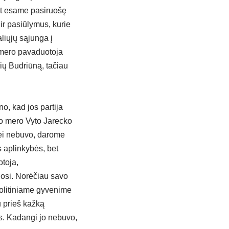
bet esame pasiruošę
ir pasiūlymus, kurie
liųjų sąjunga į
 mero pavaduotoja
ių Budriūną, tačiau
o, kad jos partija
ono mero Vyto Jarecko
utei nebuvo, darome
s aplinkybės, bet
otoja,
uosi. Norėčiau savo
politiniame gyvenime
au prieš kažką
ais. Kadangi jo nebuvo,