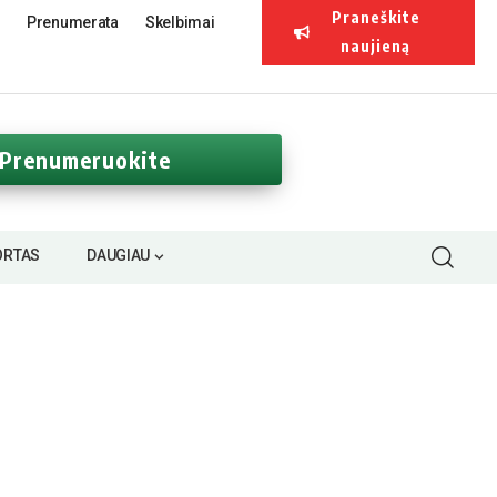
Praneškite
Prenumerata
Skelbimai
naujieną
Prenumeruokite
ORTAS
DAUGIAU