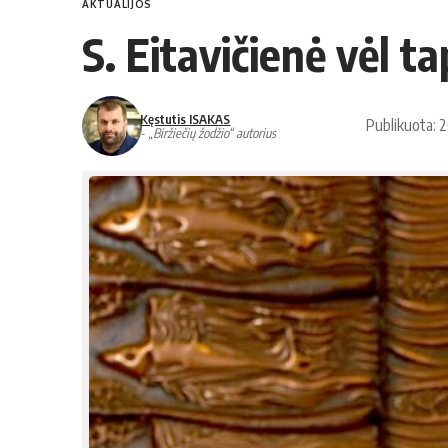
AKTUALIJOS
S. Eitavičienė vėl t
Kęstutis ISAKAS
Publikuota: 
- „Biržiečių žodžio“ autorius