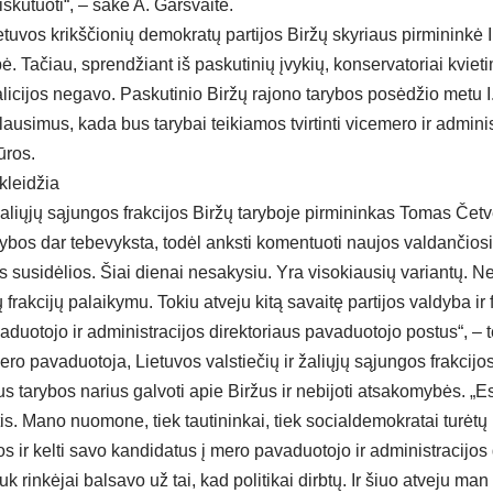
iskutuoti“, – sakė A. Garšvaitė.
uvos krikščionių demokratų partijos Biržų skyriaus pirmininkė I
. Tačiau, sprendžiant iš paskutinių įvykių, konservatoriai kvietim
licijos negavo. Paskutinio Biržų rajono tarybos posėdžio metu I
lausimus, kada bus tarybai teikiamos tvirtinti vicemero ir adminis
ūros.
kleidžia
 žaliųjų sąjungos frakcijos Biržų taryboje pirmininkas Tomas Četv
ybos dar tebevyksta, todėl anksti komentuoti naujos valdančiosio
as susidėlios. Šiai dienai nesakysiu. Yra visokiausių variantų. 
rakcijų palaikymu. Tokiu atveju kitą savaitę partijos valdyba ir f
duotojo ir administracijos direktoriaus pavaduotojo postus“, – t
ro pavaduotoja, Lietuvos valstiečių ir žaliųjų sąjungos frakcijo
us tarybos narius galvoti apie Biržus ir nebijoti atsakomybės. „Es
tis. Mano nuomone, tiek tautininkai, tiek socialdemokratai turėtų p
os ir kelti savo kandidatus į mero pavaduotojo ir administracijos 
 rinkėjai balsavo už tai, kad politikai dirbtų. Ir šiuo atveju man 