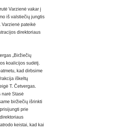
rutė Varzienė vakar į
o iš valstiečių jungtis
. Varzienė pateikė
tracijos direktoriaus
ergas „Biržiečių
s koalicijos sudėtį.
Neatmetu, kad dirbsime
rakcija iškeltų
eigė T. Četvergas.
s narė Stasė
ame biržiečių išrinkti
risijungti prie
direktoriaus
atrodo keistai, kad kai