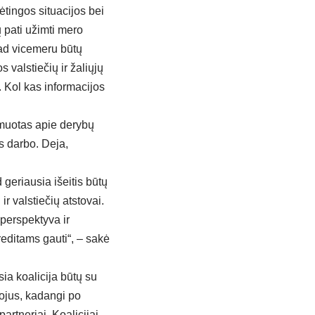
dėtingos situacijos bei
ų pati užimti mero
kad vicemeru būtų
 valstiečių ir žaliųjų
. Kol kas informacijos
rmuotas apie derybų
s darbo. Deja,
geriausia išeitis būtų
ir valstiečių atstovai.
perspektyva ir
reditams gauti“, – sakė
usia koalicija būtų su
tojus, kadangi po
artneriai. Koalicijai