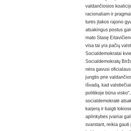
valdančiosios koalici
racionaliam ir pragma
turės įtakos rajono gy
atsakingus postus gal
mato Stasę Eitavičienę
visa tai yra pačių val
Socialdemokratai kvie
Socialdemokratų Biržų 
nėra gavusi oficialaus
jungtis prie valdančio
išvadą, kad valstiečia
politikoje būna visko“
socialdemokratė atsakė
karjerą ir baigti toki
aplinkybės įvairiai gal
svarstant, reikia gauti