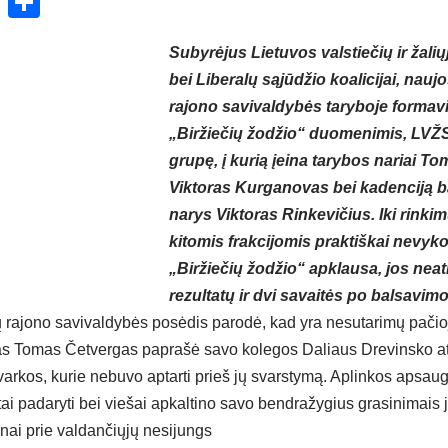
ok
enger
atsApp
X
Share
Subyrėjus Lietuvos valstiečių ir žali
bei Liberalų sąjūdžio koalicijai, na
rajono savivaldybės taryboje formav
„Biržiečių žodžio“ duomenimis, LVŽ
grupę, į kurią įeina tarybos nariai T
Viktoras Kurganovas bei kadenciją b
narys Viktoras Rinkevičius. Iki rink
kitomis frakcijomis praktiškai nevyk
„Biržiečių žodžio“ apklausa, jos ne
rezultatų ir dvi savaitės po balsavimo
ų rajono savivaldybės posėdis parodė, kad yra nesutarimų pačioj
nas Tomas Četvergas paprašė savo kolegos Daliaus Drevinsko a
varkos, kurie nebuvo aptarti prieš jų svarstymą. Aplinkos apsaug
tai padaryti bei viešai apkaltino savo bendražygius grasinimais jį
nai prie valdančiųjų nesijungs