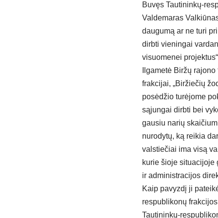
Buvęs Tautininkų-resp
Valdemaras Valkiūnas „
daugumą ar ne turi prii
dirbti vieningai varda
visuomenei projektus“
Ilgametė Biržų rajono
frakcijai, „Biržiečių 
posėdžio turėjome pok
sąjungai dirbti bei vy
gausiu narių skaičium
nurodytų, ką reikia da
valstiečiai ima visą va
kurie šioje situacijoj
ir administracijos dir
Kaip pavyzdį ji pateik
respublikonų frakcijos
Tautininkų-respublikon