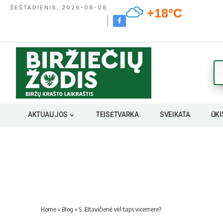
ŠEŠTADIENIS, 2026-08-08
+18°C
AKTUALIJOS
TEISĖTVARKA
SVEIKATA
ŪKI
Home
»
Blog
»
S. Eitavičienė vėl taps vicemere?