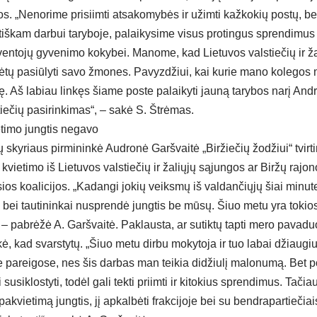
jos. „Nenorime prisiimti atsakomybės ir užimti kažkokių postų, 
tiškam darbui taryboje, palaikysime visus protingus sprendimus 
ventojų gyvenimo kokybei. Manome, kad Lietuvos valstiečių ir ža
ėtų pasiūlyti savo žmones. Pavyzdžiui, kai kurie mano kolegos
. Aš labiau linkęs šiame poste palaikyti jauną tarybos narį Andr
stiečių pasirinkimas“, – sakė S. Štrėmas.
timo jungtis negavo
skyriaus pirmininkė Audronė Garšvaitė „Biržiečių žodžiui“ tvirtin
 kvietimo iš Lietuvos valstiečių ir žaliųjų sąjungos ar Biržų raj
sios koalicijos. „Kadangi jokių veiksmų iš valdančiųjų šiai min
i bei tautininkai nusprendė jungtis be mūsų. Šiuo metu yra tokio
, – pabrėžė A. Garšvaitė. Paklausta, ar sutiktų tapti mero pavadu
, kad svarstytų. „Šiuo metu dirbu mokytoja ir tuo labai džiaugi
ose pareigose, nes šis darbas man teikia didžiulį malonumą. Bet 
i susiklostyti, todėl gali tekti priimti ir kitokius sprendimus. Tači
 pakvietimą jungtis, jį apkalbėti frakcijoje bei su bendrapartieči