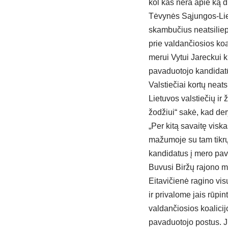
kol kas nėra apie ką d
Tėvynės Sąjungos-Liet
skambučius neatsiliepė
prie valdančiosios koa
merui Vytui Jareckui k
pavaduotojo kandidat
Valstiečiai kortų neats
Lietuvos valstiečių ir
žodžiui“ sakė, kad der
„Per kitą savaitę visk
mažumoje su tam tikrų f
kandidatus į mero pava
Buvusi Biržų rajono me
Eitavičienė ragino vis
ir privalome jais rūpin
valdančiosios koalicij
pavaduotojo postus. Juk