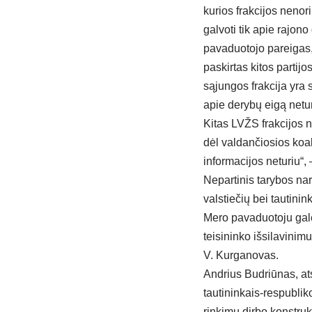
kurios frakcijos nenori
galvoti tik apie rajono
pavaduotojo pareigas, 
paskirtas kitos partijo
sąjungos frakcija yra 
apie derybų eigą neturi
Kitas LVŽS frakcijos 
dėl valdančiosios koal
informacijos neturiu“, 
Nepartinis tarybos nar
valstiečių bei tautinink
Mero pavaduotoju galė
teisininko išsilavinim
V. Kurganovas.
Andrius Budriūnas, atst
tautininkais-respublik
rinkimų dirbo konstrukt