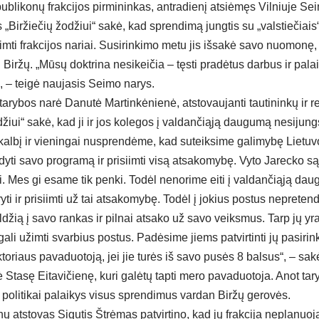
ublikonų frakcijos pirmininkas, antradienį atsiėmęs Vilniuje S
Biržiečių žodžiui“ sakė, kad sprendimą jungtis su „valstiečiais“
mti frakcijos nariai. Susirinkimo metu jis išsakė savo nuomonę, ka
n Biržų. „Mūsų doktrina nesikeičia – tęsti pradėtus darbus ir pala
, – teigė naujasis Seimo narys.
 tarybos narė Danutė Martinkėnienė, atstovaujanti tautininkų ir 
žodžiui“ sakė, kad ji ir jos kolegos į valdančiąją daugumą nesijung
albį ir vieningai nusprendėme, kad suteiksime galimybę Lietuvos 
kdyti savo programą ir prisiimti visą atsakomybę. Vyto Jarecko są
i. Mes gi esame tik penki. Todėl nenorime eiti į valdančiąją da
ryti ir prisiimti už tai atsakomybę. Todėl į jokius postus neprete
ldžią į savo rankas ir pilnai atsako už savo veiksmus. Tarp jų yra
e gali užimti svarbius postus. Padėsime jiems patvirtinti jų pasir
ektoriaus pavaduotoją, jei jie turės iš savo pusės 8 balsus“, – sa
ė Stasę Eitavičienę, kuri galėtų tapti mero pavaduotoja. Anot tar
 politikai palaikys visus sprendimus vardan Biržų gerovės.
ų atstovas Sigutis Štrėmas patvirtino, kad jų frakcija neplanuoja