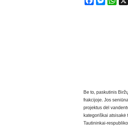
Facebo
Mess
Wh
Be to, paskutinis Birž
frakcijoje. Jos seniū
projektus dėl vandent
kategoriškai atsisakė 
Tautininkai-respubliko