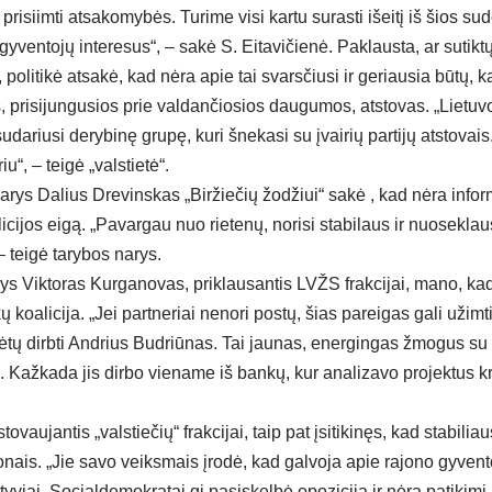
 prisiimti atsakomybės. Turime visi kartu surasti išeitį iš šios su
 gyventojų interesus“, – sakė S. Eitavičienė. Paklausta, ar sutikt
politikė atsakė, kad nėra apie tai svarsčiusi ir geriausia būtų, 
s, prisijungusios prie valdančiosios daugumos, atstovas. „Lietuvos
sudariusi derybinę grupę, kuri šnekasi su įvairių partijų atstovais
u“, – teigė „valstietė“.
narys Dalius Drevinskas „Biržiečių žodžiui“ sakė , kad nėra info
icijos eigą. „Pavargau nuo rietenų, norisi stabilaus ir nuoseklau
– teigė tarybos narys.
ys Viktoras Kurganovas, priklausantis LVŽS frakcijai, mano, kad 
ų koalicija. „Jei partneriai nenori postų, šias pareigas gali užimti 
tų dirbti Andrius Budriūnas. Tai jaunas, energingas žmogus su 
u. Kažkada jis dirbo viename iš bankų, kur analizavo projektus k
ovaujantis „valstiečių“ frakcijai, taip pat įsitikinęs, kad stabilia
onais. „Jie savo veiksmais įrodė, kad galvoja apie rajono gyven
yviai. Socialdemokratai gi pasiskelbė opozicija ir nėra patikimi p