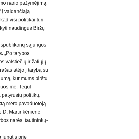
eimo nario pažymėjimą,
 į valdančiąją
d visi politikai turi
ikyti naudingus Biržų
respublikonų sąjungos
s. „Po tarybos
valstiečių ir žaliųjų
rašas atėjo į tarybą su
ugumą, kur mums pirštu
nduosime. Tegul
 patyrusių politikų,
inktą mero pavaduotoją
kė D. Martinkėnienė.
ybos narės, tautininkų-
 jungtis prie