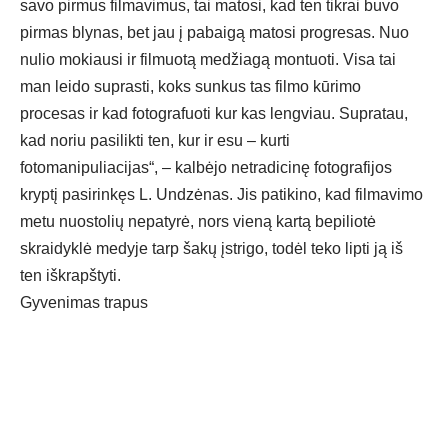
savo pirmus filmavimus, tai matosi, kad ten tikrai buvo
pirmas blynas, bet jau į pabaigą matosi progresas. Nuo
nulio mokiausi ir filmuotą medžiagą montuoti. Visa tai
man leido suprasti, koks sunkus tas filmo kūrimo
procesas ir kad fotografuoti kur kas lengviau. Supratau,
kad noriu pasilikti ten, kur ir esu – kurti
fotomanipuliacijas“, – kalbėjo netradicinę fotografijos
kryptį pasirinkęs L. Undzėnas. Jis patikino, kad filmavimo
metu nuostolių nepatyrė, nors vieną kartą bepiliotė
skraidyklė medyje tarp šakų įstrigo, todėl teko lipti ją iš
ten iškrapštyti.
Gyvenimas trapus