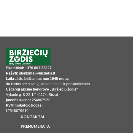
Skambinti: +370 603 22827
Rašyti: skelbimai@birzietis.lt
Laikraštis leidžiamas nuo 1945 metų,
du kartus per savaitę: antradieniais ir penktadieniais.
Uždaroji akcinė bendrovė „Biržiečių žodis“
Vytauto g. 8-22, LT-41174. Biržai
Įmonės kodas:
254807960
PVM mokėtojo kodas:
LT548079610
KONTAKTAI
PRENUMERATA