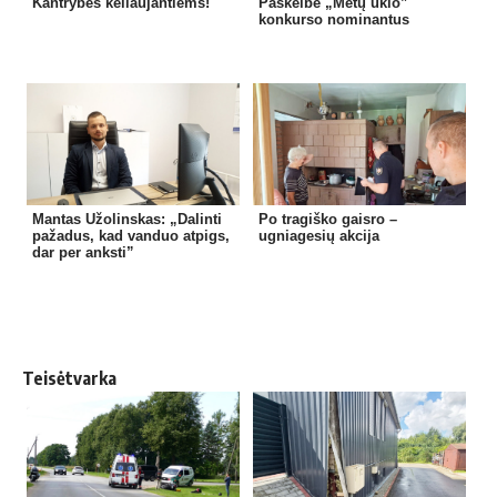
Kantrybės keliaujantiems!
Paskelbė „Metų ūkio”
konkurso nominantus
Mantas Užolinskas: „Dalinti
Po tragiško gaisro –
pažadus, kad vanduo atpigs,
ugniagesių akcija
dar per anksti”
Teisėtvarka