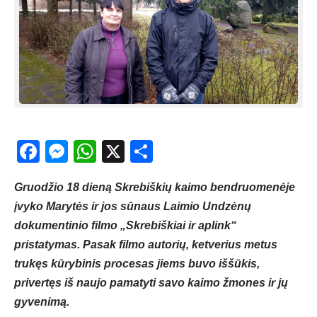
Facebook
Messenger
WhatsApp
X
Share
Gruodžio 18 dieną Skrebiškių kaimo bendruomenėje
įvyko Marytės ir jos sūnaus Laimio Undzėnų
dokumentinio filmo „Skrebiškiai ir aplink“
pristatymas. Pasak filmo autorių, ketverius metus
trukęs kūrybinis procesas jiems buvo iššūkis,
privertęs iš naujo pamatyti savo kaimo žmones ir jų
gyvenimą.