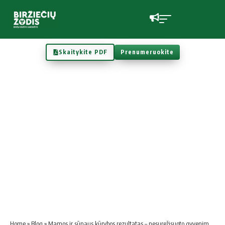
Skaitykite PDF
Prenumeruokite
Home
»
Blog
»
Mamos ir sūnaus kūrybos rezultatas – nesurežisuoto gyvenimo filmas