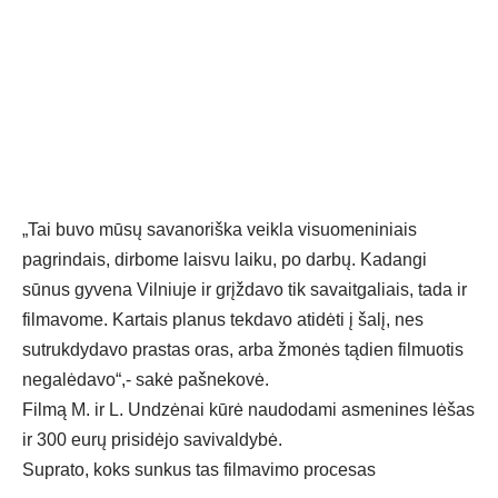
„Tai buvo mūsų savanoriška veikla visuomeniniais
pagrindais, dirbome laisvu laiku, po darbų. Kadangi
sūnus gyvena Vilniuje ir grįždavo tik savaitgaliais, tada ir
filmavome. Kartais planus tekdavo atidėti į šalį, nes
sutrukdydavo prastas oras, arba žmonės tądien filmuotis
negalėdavo“,- sakė pašnekovė.
Filmą M. ir L. Undzėnai kūrė naudodami asmenines lėšas
ir 300 eurų prisidėjo savivaldybė.
Suprato, koks sunkus tas filmavimo procesas