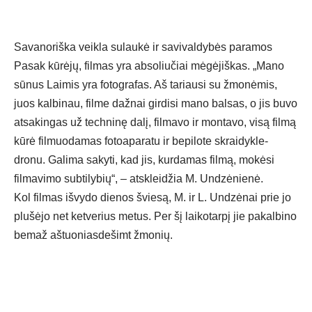
Savanoriška veikla sulaukė ir savivaldybės paramos
Pasak kūrėjų, filmas yra absoliučiai mėgėjiškas. „Mano
sūnus Laimis yra fotografas. Aš tariausi su žmonėmis,
juos kalbinau, filme dažnai girdisi mano balsas, o jis buvo
atsakingas už techninę dalį, filmavo ir montavo, visą filmą
kūrė filmuodamas fotoaparatu ir bepilote skraidykle-
dronu. Galima sakyti, kad jis, kurdamas filmą, mokėsi
filmavimo subtilybių“, – atskleidžia M. Undzėnienė.
Kol filmas išvydo dienos šviesą, M. ir L. Undzėnai prie jo
plušėjo net ketverius metus. Per šį laikotarpį jie pakalbino
bemaž aštuoniasdešimt žmonių.