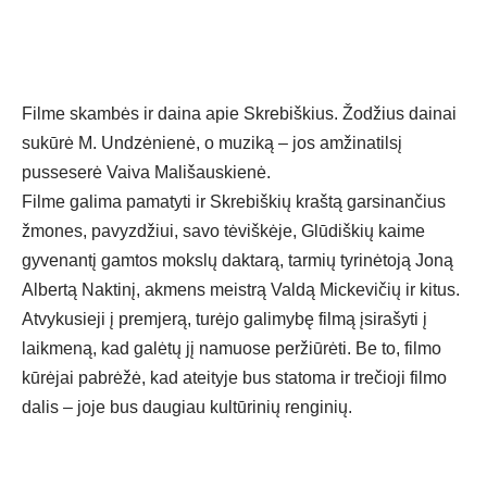
Filme skambės ir daina apie Skrebiškius. Žodžius dainai
sukūrė M. Undzėnienė, o muziką – jos amžinatilsį
pusseserė Vaiva Mališauskienė.
Filme galima pamatyti ir Skrebiškių kraštą garsinančius
žmones, pavyzdžiui, savo tėviškėje, Glūdiškių kaime
gyvenantį gamtos mokslų daktarą, tarmių tyrinėtoją Joną
Albertą Naktinį, akmens meistrą Valdą Mickevičių ir kitus.
Atvykusieji į premjerą, turėjo galimybę filmą įsirašyti į
laikmeną, kad galėtų jį namuose peržiūrėti. Be to, filmo
kūrėjai pabrėžė, kad ateityje bus statoma ir trečioji filmo
dalis – joje bus daugiau kultūrinių renginių.