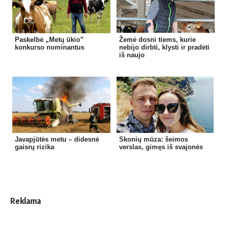
Paskelbė „Metų ūkio”
Žemė dosni tiems, kurie
konkurso nominantus
nebijo dirbti, klysti ir pradėti
iš naujo
Javapjūtės metu – didesnė
Skonių mūza: šeimos
gaisrų rizika
verslas, gimęs iš svajonės
Reklama