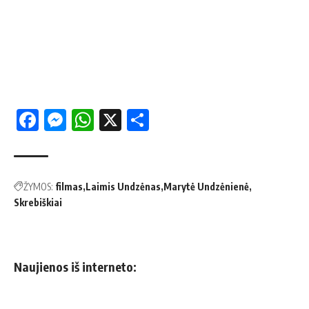
Facebook
Messenger
WhatsApp
X
Share
ŽYMOS:
filmas
Laimis Undzėnas
Marytė Undzėnienė
Skrebiškiai
Naujienos iš interneto: