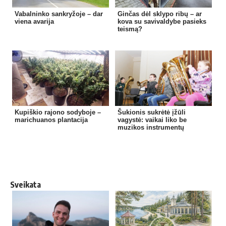
Vabalninko sankryžoje – dar
Ginčas dėl sklypo ribų – ar
viena avarija
kova su savivaldybe pasieks
teismą?
Kupiškio rajono sodyboje –
Šukionis sukrėtė įžūli
marichuanos plantacija
vagystė: vaikai liko be
muzikos instrumentų
Sveikata