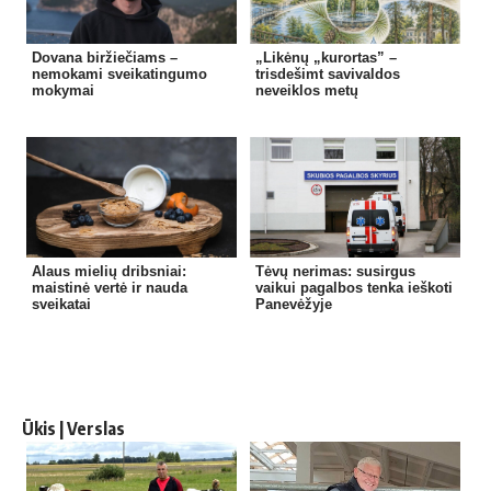
Dovana biržiečiams –
„Likėnų „kurortas” –
nemokami sveikatingumo
trisdešimt savivaldos
mokymai
neveiklos metų
Alaus mielių dribsniai:
Tėvų nerimas: susirgus
maistinė vertė ir nauda
vaikui pagalbos tenka ieškoti
sveikatai
Panevėžyje
Ūkis | Verslas