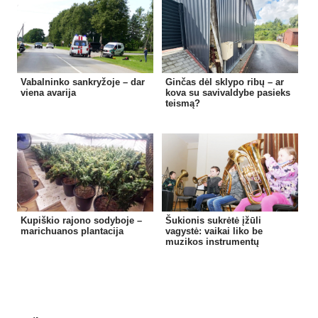
Vabalninko sankryžoje – dar
Ginčas dėl sklypo ribų – ar
viena avarija
kova su savivaldybe pasieks
teismą?
Kupiškio rajono sodyboje –
Šukionis sukrėtė įžūli
marichuanos plantacija
vagystė: vaikai liko be
muzikos instrumentų