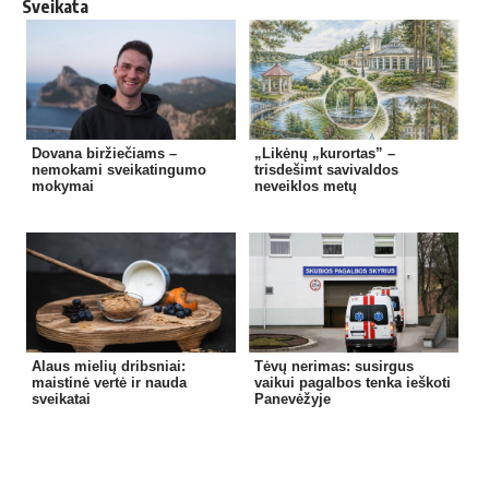
Sveikata
Dovana biržiečiams –
„Likėnų „kurortas” –
nemokami sveikatingumo
trisdešimt savivaldos
mokymai
neveiklos metų
Alaus mielių dribsniai:
Tėvų nerimas: susirgus
maistinė vertė ir nauda
vaikui pagalbos tenka ieškoti
sveikatai
Panevėžyje