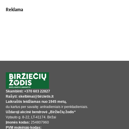
Reklama
Skambinti: +370 603 22827
Rašyti: skelbimai@birzietis.lt
Laikraštis leidžiamas nuo 1945 metų,
du kartus per savaitę: antradieniais ir penktadieniais.
Uždaroji akcinė bendrovė „Biržiečių žodis“
Vytauto g. 8-22, LT-41174. Biržai
Įmonės kodas:
254807960
PVM mokėtojo kodas: