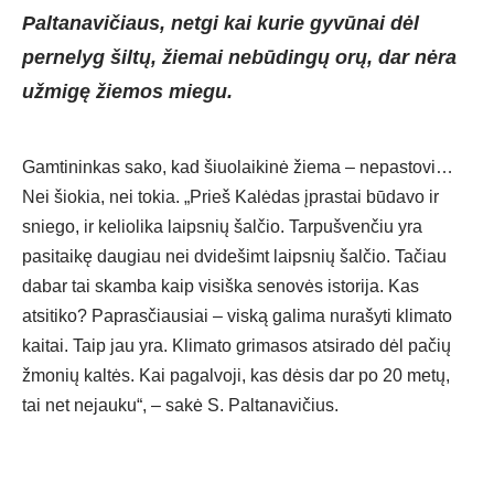
Paltanavičiaus, netgi kai kurie gyvūnai dėl
pernelyg šiltų, žiemai nebūdingų orų, dar nėra
užmigę žiemos miegu.
Gamtininkas sako, kad šiuolaikinė žiema – nepastovi…
Nei šiokia, nei tokia. „Prieš Kalėdas įprastai būdavo ir
sniego, ir keliolika laipsnių šalčio. Tarpušvenčiu yra
pasitaikę daugiau nei dvidešimt laipsnių šalčio. Tačiau
dabar tai skamba kaip visiška senovės istorija. Kas
atsitiko? Paprasčiausiai – viską galima nurašyti klimato
kaitai. Taip jau yra. Klimato grimasos atsirado dėl pačių
žmonių kaltės. Kai pagalvoji, kas dėsis dar po 20 metų,
tai net nejauku“, – sakė S. Paltanavičius.