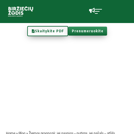
Skaitykite PDF
Prenumeruokite
Home
»
Blog
»
Žiemos prognozė: jei pasnigs – nutirps, jei pašals – atšils