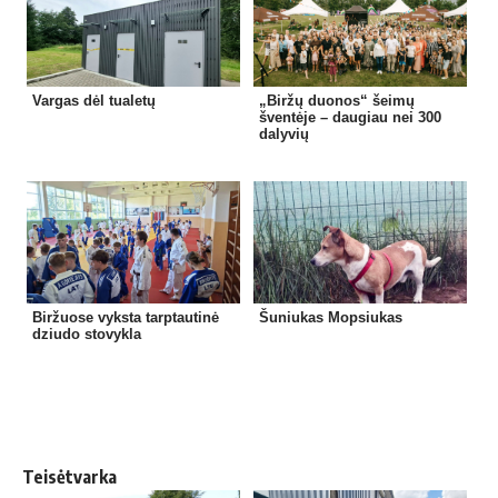
Vargas dėl tualetų
„Biržų duonos“ šeimų
šventėje – daugiau nei 300
dalyvių
Biržuose vyksta tarptautinė
Šuniukas Mopsiukas
dziudo stovykla
Teisėtvarka