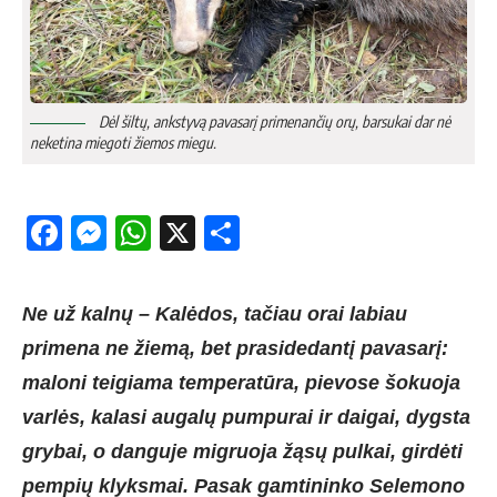
Dėl šiltų, ankstyvą pavasarį primenančių orų, barsukai dar nė
neketina miegoti žiemos miegu.
Facebook
Messenger
WhatsApp
X
Share
Ne už kalnų – Kalėdos, tačiau orai labiau
primena ne žiemą, bet prasidedantį pavasarį:
maloni teigiama temperatūra, pievose šokuoja
varlės, kalasi augalų pumpurai ir daigai, dygsta
grybai, o danguje migruoja žąsų pulkai, girdėti
pempių klyksmai. Pasak gamtininko Selemono