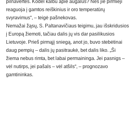
pilnavertės. Kodėl kalbu apie augalus? Nes jie pirmieji
reaguoja į gamtos reiškinius ir oro temperatūrų
svyravimus“, – teigė pašnekovas.
Nemažai žąsų, S. Paltanavičiaus teigimu, jau išskridusios
į Europą žiemoti, tačiau dalis jų vis dar pasilikusios
Lietuvoje. Prieš pirmąjį sniegą, anot jo, buvo stebėtinai
daug pempių – dalis jų pasitraukė, bet dalis liko. „Ši
žiema nebus rimta, bet labai permaininga. Jei pasnigs –
vėl nutirps, jei pašals – vėl atšils“, – prognozavo
gamtininkas.