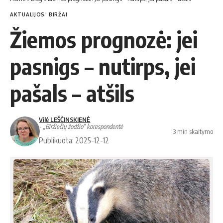
AKTUALIJOS
BIRŽAI
Žiemos prognozė: jei
pasnigs – nutirps, jei
pašals – atšils
Vilė LEŠČINSKIENĖ
- „Biržiečių žodžio“ korespondentė
3 min skaitymo
Publikuota: 2025-12-12