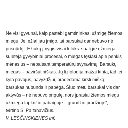
Ne visi gyvūnai, kaip pastebi gamtininkas, užmigę žiemos
miegu. Jei ežiai jau įmigo, tai barsukai dar nebuvo nė
prisnūdę. „Ežiukų įmygis visai kitoks: spalį jie užmiega,
sulėtėja gyvybiniai procesai, o miegas tęsiasi apie penkis
mėnesius – nepaisant temperatūrų svyravimų. Barsukų
miegas – paviršutiniškas. Jų fiziologija mažai kinta, tad jei
kyla pavojus, pavyzdžiui, pradedama kirsti mišką,
barsukas nubunda ir pabėga. Šiuo metu barsukai vis dar
aktyvūs – nė nebuvo prigulę, nors įprastai žiemos miegu
užmiega lapkričio pabaigoje – gruodžio pradžioje“, –
tvirtino S. Paltanavičius.
V. LEŠČINSKIENĖS inf.