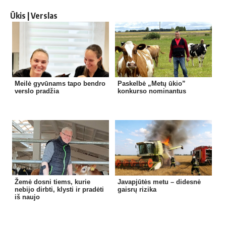
Ūkis | Verslas
Meilė gyvūnams tapo bendro
Paskelbė „Metų ūkio”
verslo pradžia
konkurso nominantus
Žemė dosni tiems, kurie
Javapjūtės metu – didesnė
nebijo dirbti, klysti ir pradėti
gaisrų rizika
iš naujo