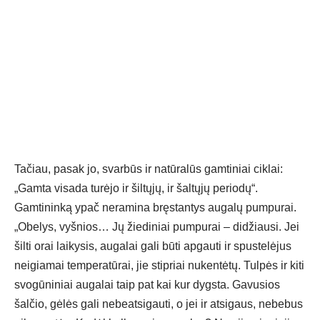
Tačiau, pasak jo, svarbūs ir natūralūs gamtiniai ciklai:
„Gamta visada turėjo ir šiltųjų, ir šaltųjų periodų“.
Gamtininką ypač neramina bręstantys augalų pumpurai.
„Obelys, vyšnios… Jų žiediniai pumpurai – didžiausi. Jei
šilti orai laikysis, augalai gali būti apgauti ir spustelėjus
neigiamai temperatūrai, jie stipriai nukentėtų. Tulpės ir kiti
svogūniniai augalai taip pat kai kur dygsta. Gavusios
šalčio, gėlės gali nebeatsigauti, o jei ir atsigaus, nebebus