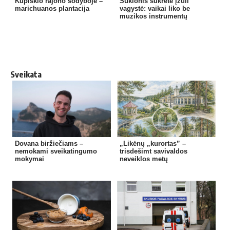
Kupiškio rajono sodyboje –
Šukionis sukrėtė įžūli
marichuanos plantacija
vagystė: vaikai liko be
muzikos instrumentų
Sveikata
Dovana biržiečiams –
„Likėnų „kurortas” –
nemokami sveikatingumo
trisdešimt savivaldos
mokymai
neveiklos metų