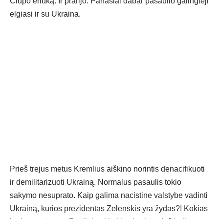
Čiupo ėriuką. Ir prarijo. Panašiai dabar pasaulio galingieji
elgiasi ir su Ukraina.
Prieš trejus metus Kremlius aiškino norintis denacifikuoti
ir demilitarizuoti Ukrainą. Normalus pasaulis tokio
sakymo nesuprato. Kaip galima nacistine valstybe vadinti
Ukrainą, kurios prezidentas Zelenskis yra žydas?! Kokias