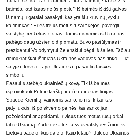
Tačiau ne tiek, kad ukrainiečiai karą laimėtų? Kodėl? Iš
baimės, kad karas neišsiplėstų? Iš baimės iškišti galvas
iš namų ir garsiai pasakyti, kas yra šių kruvinų įvykių
kaltininkas? Prieš trejus metus rusai tikėjosi pavergti
valstybę per kelias dienas. Tomis dienomis iš Ukrainos
pabėgo daug užsienio diplomatų. Buvo pasiūlymas ir
prezidentui Volodymyrui Zelenskiui bėgti iš šalies. Tačiau
demokratiškai išrinktas Ukrainos vadovas pasirinko – likti
šalyje ir kovoti. Tapo Ukrainos ir pasaulio laisvės
simboliu.
Pasaulis stebėjo ukrainiečių kovą. Tik iš baimės
išprovokuoti Putino kerštą braižė raudonas linijas.
Spaudė Kremlių įvairiomis sankcijomis. Ir kai kas
patyliukais, iš po skverno pelnėsi tas sankcijas
pažeisdami ar apeidami. Ir visus tuos metus rusų orkai
talžė Ukrainą. Žudė nekaltus laisvos valstybės žmones.
Lietuva padėjo, kuo galėjo. Kaip kitaip?! Juk po Ukrainos