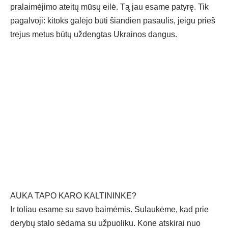
pralaimėjimo ateitų mūsų eilė. Tą jau esame patyrę. Tik
pagalvoji: kitoks galėjo būti šiandien pasaulis, jeigu prieš
trejus metus būtų uždengtas Ukrainos dangus.
AUKA TAPO KARO KALTININKE?
Ir toliau esame su savo baimėmis. Sulaukėme, kad prie
derybų stalo sėdama su užpuoliku. Kone atskirai nuo