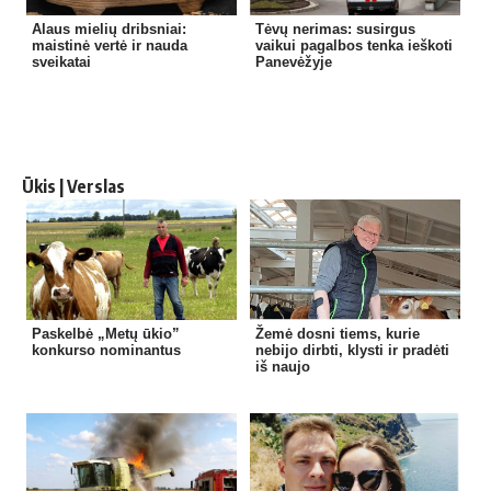
Alaus mielių dribsniai:
Tėvų nerimas: susirgus
maistinė vertė ir nauda
vaikui pagalbos tenka ieškoti
sveikatai
Panevėžyje
Ūkis | Verslas
Paskelbė „Metų ūkio”
Žemė dosni tiems, kurie
konkurso nominantus
nebijo dirbti, klysti ir pradėti
iš naujo