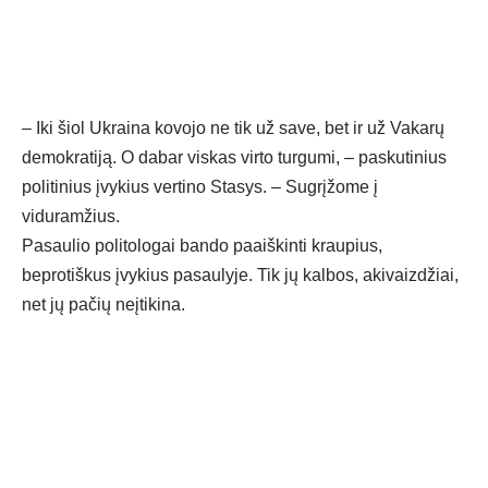
– Iki šiol Ukraina kovojo ne tik už save, bet ir už Vakarų
demokratiją. O dabar viskas virto turgumi, – paskutinius
politinius įvykius vertino Stasys. – Sugrįžome į
viduramžius.
Pasaulio politologai bando paaiškinti kraupius,
beprotiškus įvykius pasaulyje. Tik jų kalbos, akivaizdžiai,
net jų pačių neįtikina.