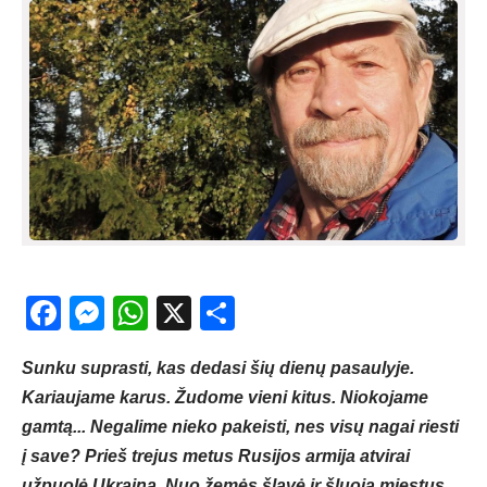
Facebook
Messenger
WhatsApp
X
Share
Sunku suprasti, kas dedasi šių dienų pasaulyje.
Kariaujame karus. Žudome vieni kitus. Niokojame
gamtą... Negalime nieko pakeisti, nes visų nagai riesti
į save? Prieš trejus metus Rusijos armija atvirai
užpuolė Ukrainą. Nuo žemės šlavė ir šluoja miestus