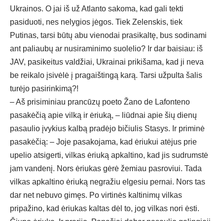
Ukrainos. O jai iš už Atlanto sakoma, kad gali tekti
pasiduoti, nes nelygios jėgos. Tiek Zelenskis, tiek
Putinas, tarsi būtų abu vienodai prasikaltę, bus sodinami
ant paliaubų ar nusiraminimo suolelio? Ir dar baisiau: iš
JAV, pasikeitus valdžiai, Ukrainai prikišama, kad ji neva
be reikalo įsivėlė į pragaištingą karą. Tarsi užpulta šalis
turėjo pasirinkimą?!
– Aš prisiminiau prancūzų poeto Žano de Lafonteno
pasakėčią apie vilką ir ėriuką, – liūdnai apie šių dienų
pasaulio įvykius kalbą pradėjo bičiulis Stasys. Ir priminė
pasakėčią: – Joje pasakojama, kad ėriukui atėjus prie
upelio atsigerti, vilkas ėriuką apkaltino, kad jis sudrumstė
jam vandenį. Nors ėriukas gėrė žemiau pasroviui. Tada
vilkas apkaltino ėriuką negražiu elgesiu pernai. Nors tas
dar net nebuvo gimęs. Po virtinės kaltinimų vilkas
pripažino, kad ėriukas kaltas dėl to, jog vilkas nori ėsti.