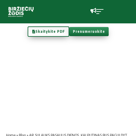
Skaitykite PDF
Prenumeruokite
Home
»
Blog
»
AR SULAUKS PASAULIS DIENOS, KAI PUTINAS BUS PAGULDYTAS ANT MENČIŲ?