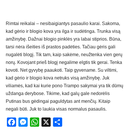
Rimtai reikalai – nesibaigiantys pasaulio karai. Sakoma,
kad gėrio ir blogio kova yra ilga ir sudėtinga. Trunka visą
amžinybę. Dažnai blogio pinklės yra labai stiprios. Būna,
tarsi nėra išeities iš prastos padėties. Tačiau gėris gali
nugalėti blogį. Tik tam, kaip sakėme, neužtenka vien gerų
norų. Kovojant prieš blogį negalime elgtis tik gerai. Tenka
kovoti. Net gyvybę paaukoti. Taip gyvename. Su viltimi,
kad gėrio ir blogio kova netruks visą amžinybę. Juk
viliamės, kad kai kurie pono Trampo sakymai yra tik dūmų
uždanga derybose. Tikime, kad galų gale nedorėlis
Putinas bus gėdingai paguldytas ant menčių. Kitaip
negali būti. Juk to laukia visas normalus pasaulis.
Facebook
Messenger
WhatsApp
X
Share