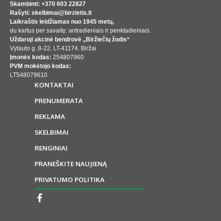
Skambinti: +370 603 22827
Rašyti: skelbimai@birzietis.lt
Laikraštis leidžiamas nuo 1945 metų,
du kartus per savaitę: antradieniais ir penktadieniais.
Uždaroji akcinė bendrovė „Biržiečių žodis“
Vytauto g. 8-22, LT-41174. Biržai
Įmonės kodas:
254807960
PVM mokėtojo kodas:
LT548079610
KONTAKTAI
PRENUMERATA
REKLAMA
SKELBIMAI
RENGINIAI
PRANEŠKITE NAUJIENĄ
PRIVATUMO POLITIKA