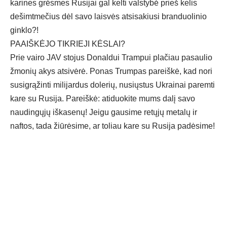
karines grėsmes Rusijai gal kelti valstybė prieš kelis
dešimtmečius dėl savo laisvės atsisakiusi branduolinio
ginklo?!
PAAIŠKĖJO TIKRIEJI KĖSLAI?
Prie vairo JAV stojus Donaldui Trampui plačiau pasaulio
žmonių akys atsivėrė. Ponas Trumpas pareiškė, kad nori
susigrąžinti milijardus dolerių, nusiųstus Ukrainai paremti
kare su Rusija. Pareiškė: atiduokite mums dalį savo
naudingųjų iškasenų! Jeigu gausime retųjų metalų ir
naftos, tada žiūrėsime, ar toliau kare su Rusija padėsime!