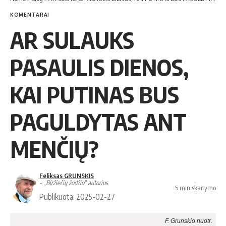
KOMENTARAI
AR SULAUKS
PASAULIS DIENOS,
KAI PUTINAS BUS
PAGULDYTAS ANT
MENČIŲ?
Feliksas GRUNSKIS
- „Biržiečių žodžio“ autorius
5 min skaitymo
Publikuota: 2025-02-27
F. Grunskio nuotr.