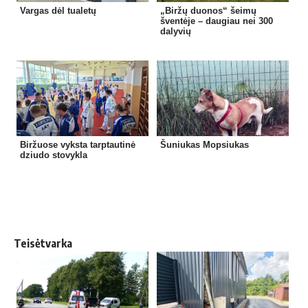
Vargas dėl tualetų
„Biržų duonos“ šeimų
šventėje – daugiau nei 300
dalyvių
Biržuose vyksta tarptautinė
Šuniukas Mopsiukas
dziudo stovykla
Teisėtvarka