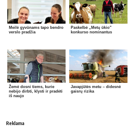
Meilė gyvūnams tapo bendro
Paskelbė „Metų ūkio”
verslo pradžia
konkurso nominantus
Žemė dosni tiems, kurie
Javapjūtės metu – didesnė
nebijo dirbti, klysti ir pradėti
gaisrų rizika
iš naujo
Reklama