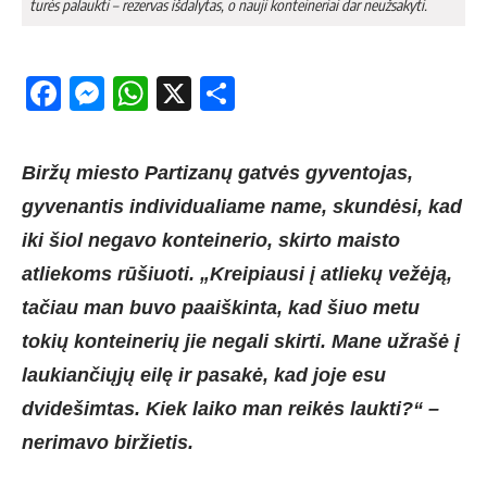
tu­rės pa­lauk­ti – re­zer­vas iš­da­ly­tas, o nau­ji kon­tei­ne­riai dar neuž­sa­ky­ti.
Facebook
Messenger
WhatsApp
X
Share
Biržų miesto Partizanų gatvės gyventojas,
gyvenantis individualiame name, skundėsi, kad
iki šiol negavo konteinerio, skirto maisto
atliekoms rūšiuoti. „Kreipiausi į atliekų vežėją,
tačiau man buvo paaiškinta, kad šiuo metu
tokių konteinerių jie negali skirti. Mane užrašė į
laukiančiųjų eilę ir pasakė, kad joje esu
dvidešimtas. Kiek laiko man reikės laukti?“ –
nerimavo biržietis.