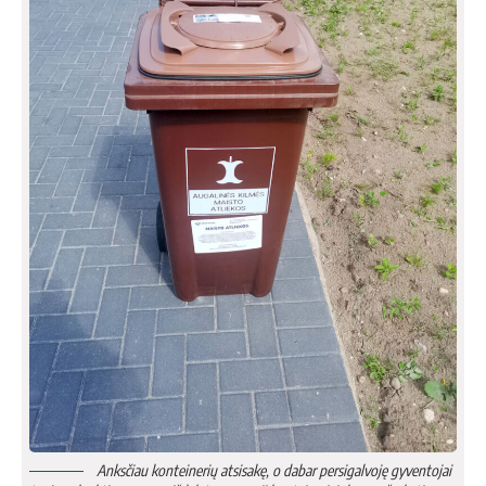
Anks­čiau kon­tei­ne­rių at­si­sa­kę, o da­bar per­si­gal­vo­ję gy­ven­to­jai