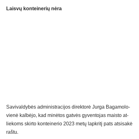
Laisvų konteinerių nėra
Sa­vi­val­dy­bės ad­mi­nist­ra­ci­jos di­rek­to­rė Jur­ga Ba­ga­mo­lo­
vie­nė kal­bė­jo, kad mi­nė­tos gat­vės gy­ven­to­jas mais­to at­
lie­koms skir­to kon­tei­ne­rio 2023 me­tų lapk­ri­tį pa­ts at­si­sa­kė
raš­tu.