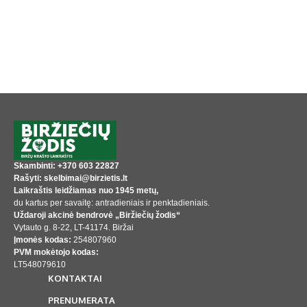
Skambinti: +370 603 22827
Rašyti: skelbimai@birzietis.lt
Laikraštis leidžiamas nuo 1945 metų,
du kartus per savaitę: antradieniais ir penktadieniais.
Uždaroji akcinė bendrovė „Biržiečių žodis“
Vytauto g. 8-22, LT-41174. Biržai
Įmonės kodas:
254807960
PVM mokėtojo kodas:
LT548079610
KONTAKTAI
PRENUMERATA