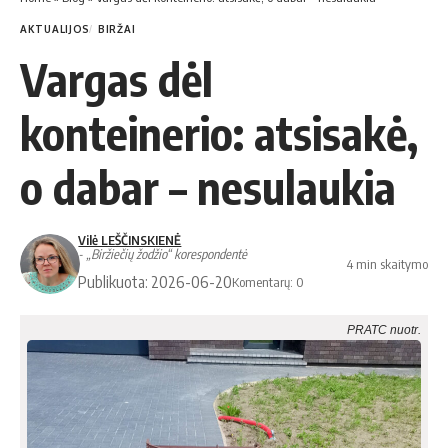
AKTUALIJOS
BIRŽAI
Vargas dėl
konteinerio: atsisakė,
o dabar – nesulaukia
Vilė LEŠČINSKIENĖ
- „Biržiečių žodžio“ korespondentė
4 min skaitymo
Publikuota: 2026-06-20
Komentarų: 0
PRATC nuotr.