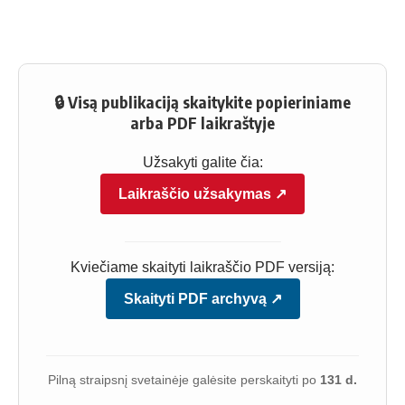
🔒 Visą publikaciją skaitykite popieriniame
arba PDF laikraštyje
Užsakyti galite čia:
Laikraščio užsakymas ↗
Kviečiame skaityti laikraščio PDF versiją:
Skaityti PDF archyvą ↗
Pilną straipsnį svetainėje galėsite perskaityti po
131 d.