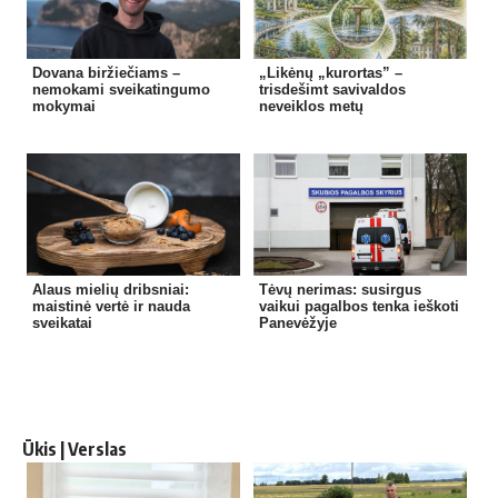
Dovana biržiečiams –
„Likėnų „kurortas” –
nemokami sveikatingumo
trisdešimt savivaldos
mokymai
neveiklos metų
Alaus mielių dribsniai:
Tėvų nerimas: susirgus
maistinė vertė ir nauda
vaikui pagalbos tenka ieškoti
sveikatai
Panevėžyje
Ūkis | Verslas