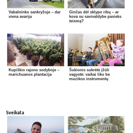
Vabalninko sankryžoje – dar
Ginčas dėl sklypo ribų – ar
viena avarija
kova su savivaldybe pasieks
teismą?
Kupiškio rajono sodyboje –
Šukionis sukrėtė įžūli
marichuanos plantacija
vagystė: vaikai liko be
muzikos instrumentų
Sveikata