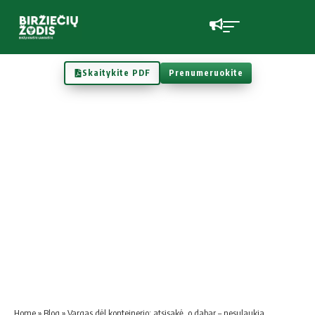
Skaitykite PDF
Prenumeruokite
Home
»
Blog
»
Vargas dėl konteinerio: atsisakė, o dabar – nesulaukia