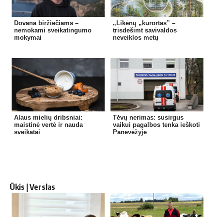
Dovana biržiečiams –
„Likėnų „kurortas” –
nemokami sveikatingumo
trisdešimt savivaldos
mokymai
neveiklos metų
Alaus mielių dribsniai:
Tėvų nerimas: susirgus
maistinė vertė ir nauda
vaikui pagalbos tenka ieškoti
sveikatai
Panevėžyje
Ūkis | Verslas