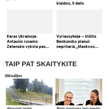
TAIP PAT SKAITYKITE
Aktualijos
Atnaujinti laiptai
Meilė gyvūnams tapo bendro