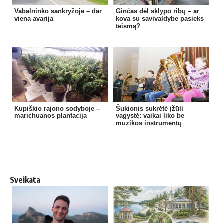
Vabalninko sankryžoje – dar
Ginčas dėl sklypo ribų – ar
viena avarija
kova su savivaldybe pasieks
teismą?
Kupiškio rajono sodyboje –
Šukionis sukrėtė įžūli
marichuanos plantacija
vagystė: vaikai liko be
muzikos instrumentų
Sveikata