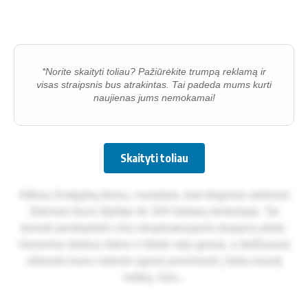
*Norite skaityti toliau? Pažiūrėkite trumpą reklamą ir
visas straipsnis bus atrakintas. Tai padeda mums kurti
naujienas jums nemokamai!
Skaityti toliau
Atlikus žvalgybą dronu, nustatyta, kad degimas atskirais
židiniais buvo išplitęs iki 164 hektarų teritorijoje. Tai
beveik penktadalis viso eksploatuojamo durpyno ploto.
Gesinimo darbus lėtino ir trikdė vėjo gūsiai, o didžiausia
užduotis buvo neleisti ugniai persimesti į šalia esantį
mišką. Ges...