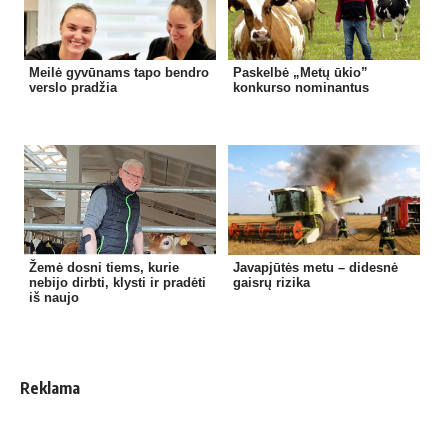
Meilė gyvūnams tapo bendro
Paskelbė „Metų ūkio”
verslo pradžia
konkurso nominantus
Žemė dosni tiems, kurie
Javapjūtės metu – didesnė
nebijo dirbti, klysti ir pradėti
gaisrų rizika
iš naujo
Reklama