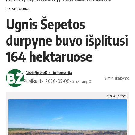
TEISĖTVARKA
Ugnis Šepetos
durpyne buvo išplitusi
164 hektaruose
„Biržiečių žodžio“ informacija
2 min skaitymo
Publikuota: 2026-05-08
Komentarų: 0
PAGD nuotr.