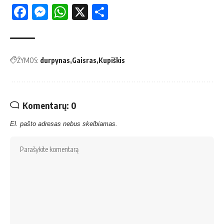
Facebook
Messenger
WhatsApp
X
Share
ŽYMOS:
durpynas
Gaisras
Kupiškis
Komentarų: 0
El. pašto adresas nebus skelbiamas.