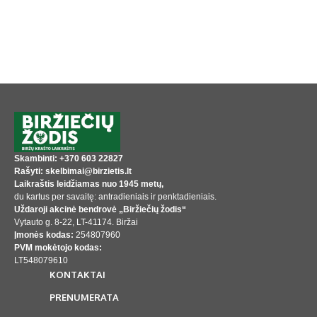
Skambinti: +370 603 22827
Rašyti: skelbimai@birzietis.lt
Laikraštis leidžiamas nuo 1945 metų,
du kartus per savaitę: antradieniais ir penktadieniais.
Uždaroji akcinė bendrovė „Biržiečių žodis“
Vytauto g. 8-22, LT-41174. Biržai
Įmonės kodas:
254807960
PVM mokėtojo kodas:
LT548079610
KONTAKTAI
PRENUMERATA