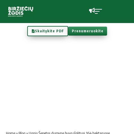
Skaitykite PDF
Prenumeruokite
Home
»
Blog
»
Ugnis Šepetos durpyne buvo išplitusi 164 hektaruose