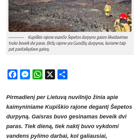
Kupiškio rajone esančio Šepetos durpyno gaisro likvidavimas
truko beveik dvi paras. Biržų rajone yra Guodžių durpynas, kuriame taip
pat pasitaikydavo gaisrų.
Facebook
Messenger
WhatsApp
X
Share
Pirmadienį per Lietuvą nuvilnijo žinia apie
kaimyniniame Kupiškio rajone degantį Šepetos
durpyną. Gaisras buvo gesinamas beveik dvi
paras. Tiek dieną, tiek naktį buvo vykdomi
vandens pylimo darbai, kol galiausiai,