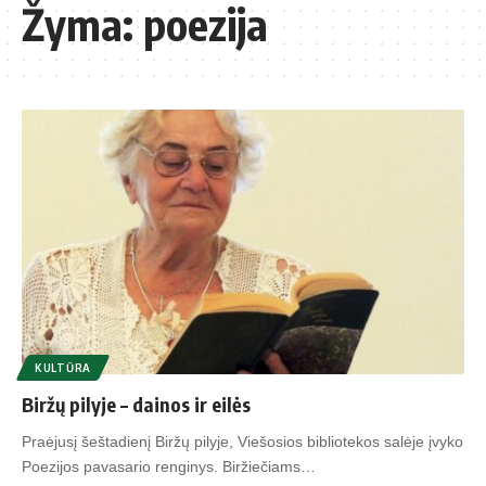
Žyma:
poezija
KULTŪRA
Biržų pilyje – dainos ir eilės
Praėjusį šeštadienį Biržų pilyje, Viešosios bibliotekos salėje įvyko
Poezijos pavasario renginys. Biržiečiams…