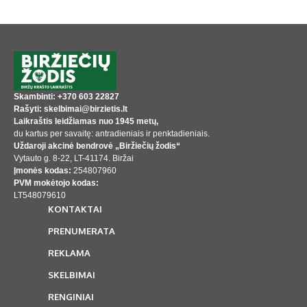
Skambinti: +370 603 22827
Rašyti: skelbimai@birzietis.lt
Laikraštis leidžiamas nuo 1945 metų,
du kartus per savaitę: antradieniais ir penktadieniais.
Uždaroji akcinė bendrovė „Biržiečių žodis“
Vytauto g. 8-22, LT-41174. Biržai
Įmonės kodas:
254807960
PVM mokėtojo kodas:
LT548079610
KONTAKTAI
PRENUMERATA
REKLAMA
SKELBIMAI
RENGINIAI