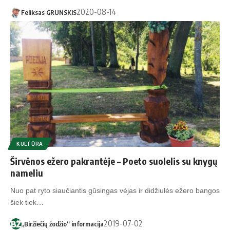
2020-08-14
Feliksas GRUNSKIS
KULTŪRA
Širvėnos ežero pakrantėje – Poeto suolelis su knygų
nameliu
Nuo pat ry­to siau­čian­tis gū­sin­gas vė­jas ir di­džiu­lės eže­ro ban­gos
šiek tiek…
2019-07-02
„Biržiečių žodžio“ informacija