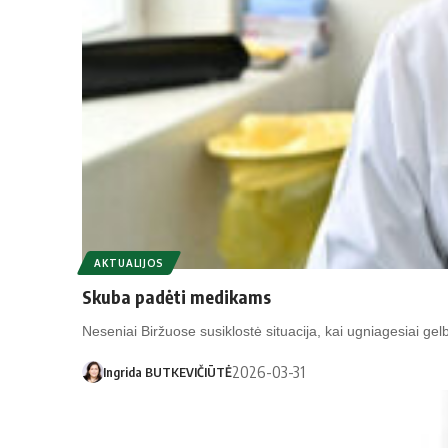
AKTUALIJOS
Skuba padėti medikams
Neseniai Biržuose susiklostė situacija, kai ugniagesiai gel
2026-03-31
Ingrida BUTKEVIČIŪTĖ