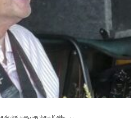
arptautinė slaugytojų diena. Medikai ir…