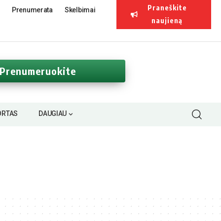
Praneškite
Prenumerata
Skelbimai
naujieną
Prenumeruokite
ORTAS
DAUGIAU