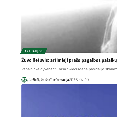
AKTUALIJOS
Žuvo lietuvis: artimieji prašo pagalbos palai
Vabalninke gyvenanti Rasa Skiečiuvienė pasidalijo skaudžia
2026-02-10
„Biržiečių žodžio“ informacija