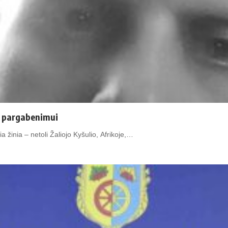
kų pargabenimui
 žinia – netoli Žaliojo Kyšulio, Afrikoje,…