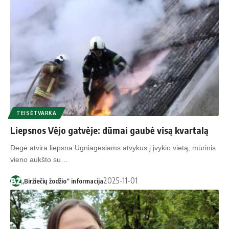
TEISĖTVARKA
Liepsnos Vėjo gatvėje: dūmai gaubė visą kvartalą
Degė atvira liepsna Ugniagesiams atvykus į įvykio vietą, mūrinis
vieno aukšto su…
2025-11-01
„Biržiečių žodžio“ informacija