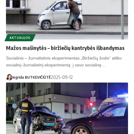
AKTUALIJOS
Mažos mašinytės – biržiečių kantrybės išbandymas
Socialinis – žurnalistinis eksperimentas „Biržiečių žodis“ atliko
socialinį–žurnalistinį eksperimentą: į savo socialinę…
2025-09-12
Ingrida BUTKEVIČIŪTĖ