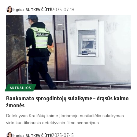
2025-07-18
Ingrida BUTKEVIČIŪTĖ
AKTUALIJOS
Bankomato sprogdintojų sulaikyme – drąsūs kaimo
žmonės
Detektyvas Kratiškių kaime Įtariamojo nusikaltėlio sulaikymas
virto kuo tikriausia detektyvinio filmo scenarijaus…
2025-07-15
Ingrida BUTKEVIČIŪTĖ