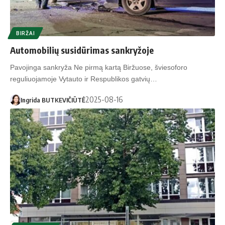
BIRŽAI
Automobilių susidūrimas sankryžoje
Pavojinga sankryža Ne pirmą kartą Biržuose, šviesoforo
reguliuojamoje Vytauto ir Respublikos gatvių…
2025-08-16
Ingrida BUTKEVIČIŪTĖ