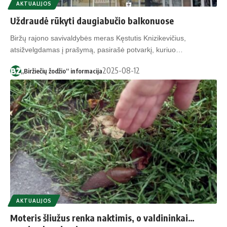
AKTUALIJOS
Uždraudė rūkyti daugiabučio balkonuose
Biržų rajono savivaldybės meras Kęstutis Knizikevičius,
atsižvelgdamas į prašymą, pasirašė potvarkį, kuriuo…
2025-08-12
„Biržiečių žodžio“ informacija
AKTUALIJOS
Moteris šliužus renka naktimis, o valdininkai…