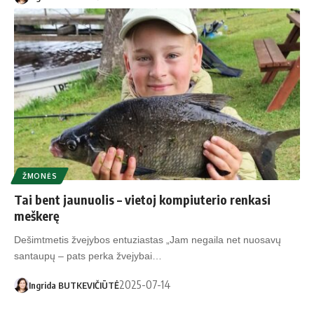
ŽMONĖS
Tai bent jaunuolis – vietoj kompiuterio renkasi
meškerę
Dešimtmetis žvejybos entuziastas „Jam negaila net nuosavų
santaupų – pats perka žvejybai…
2025-07-14
Ingrida BUTKEVIČIŪTĖ