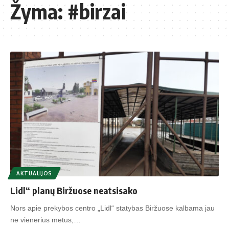
Žyma:
#birzai
AKTUALIJOS
Lidl“ planų Biržuose neatsisako
Nors apie prekybos centro „Lidl“ statybas Biržuose kalbama jau
ne vienerius metus,…