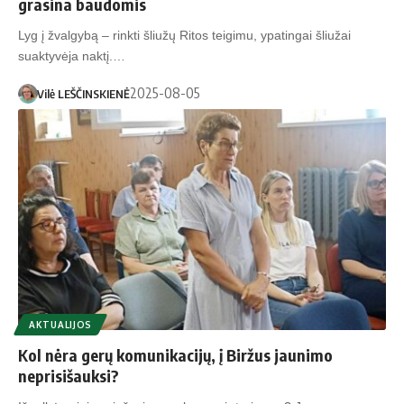
grasina baudomis
Lyg į žvalgybą – rinkti šliužų Ritos teigimu, ypatingai šliužai
suaktyvėja naktį.…
2025-08-05
Vilė LEŠČINSKIENĖ
AKTUALIJOS
Kol nėra gerų komunikacijų, į Biržus jaunimo
neprisišauksi?