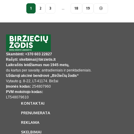
1
2
3
…
18
19
Skambinti: +370 603 22827
Rašyti: skelbimai@birzietis.lt
Laikraštis leidžiamas nuo 1945 metų,
du kartus per savaitę: antradieniais ir penktadieniais.
Uždaroji akcinė bendrovė „Biržiečių žodis“
Vytauto g. 8-22, LT-41174. Biržai
Įmonės kodas:
254807960
PVM mokėtojo kodas:
LT548079610
KONTAKTAI
PRENUMERATA
REKLAMA
SKELBIMAI