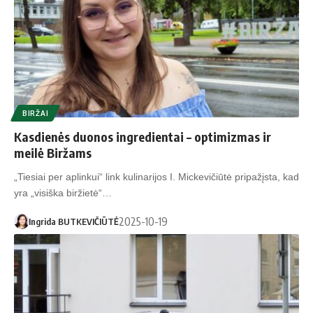
BIRŽAI
Kasdienės duonos ingredientai – optimizmas ir
meilė Biržams
„Tiesiai per aplinkui“ link kulinarijos I. Mickevičiūtė pripažįsta, kad
yra „visiška biržietė“…
2025-10-19
Ingrida BUTKEVIČIŪTĖ