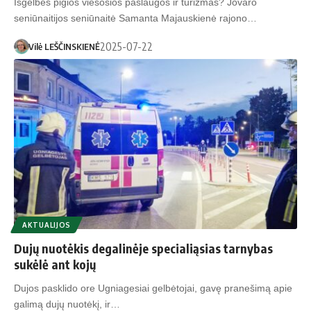
Išgelbės pigios viešosios paslaugos ir turizmas? Jovaro
seniūnaitijos seniūnaitė Samanta Majauskienė rajono…
2025-07-22
Vilė LEŠČINSKIENĖ
AKTUALIJOS
Dujų nuotėkis degalinėje specialiąsias tarnybas
sukėlė ant kojų
Dujos pasklido ore Ugniagesiai gelbėtojai, gavę pranešimą apie
galimą dujų nuotėkį, ir…