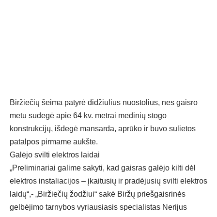
Biržiečių šeima patyrė didžiulius nuostolius, nes gaisro
metu sudegė apie 64 kv. metrai medinių stogo
konstrukcijų, išdegė mansarda, aprūko ir buvo sulietos
patalpos pirmame aukšte.
Galėjo svilti elektros laidai
„Preliminariai galime sakyti, kad gaisras galėjo kilti dėl
elektros instaliacijos – įkaitusių ir pradėjusių svilti elektros
laidų“,- „Biržiečių žodžiui“ sakė Biržų priešgaisrinės
gelbėjimo tarnybos vyriausiasis specialistas Nerijus