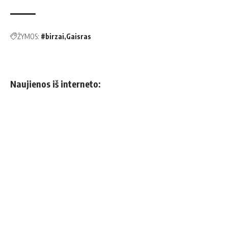
ŽYMOS:
#birzai
Gaisras
Naujienos iš interneto: