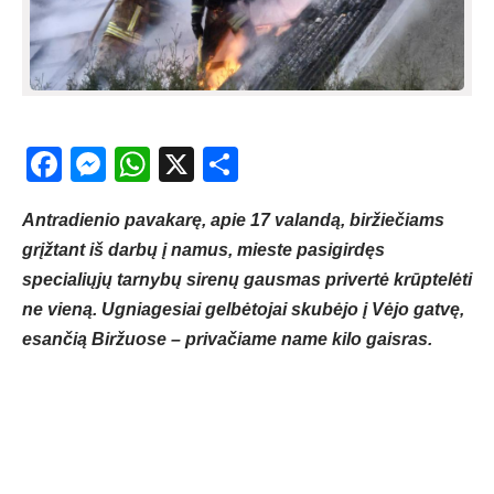
Facebook
Messenger
WhatsApp
X
Share
Antradienio pavakarę, apie 17 valandą, biržiečiams
grįžtant iš darbų į namus, mieste pasigirdęs
specialiųjų tarnybų sirenų gausmas privertė krūptelėti
ne vieną. Ugniagesiai gelbėtojai skubėjo į Vėjo gatvę,
esančią Biržuose – privačiame name kilo gaisras.