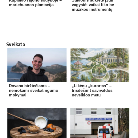
Kupiškio rajono sodyboje –
Šukionis sukrėtė įžūli
marichuanos plantacija
vagystė: vaikai liko be
muzikos instrumentų
Sveikata
Dovana biržiečiams –
„Likėnų „kurortas” –
nemokami sveikatingumo
trisdešimt savivaldos
mokymai
neveiklos metų