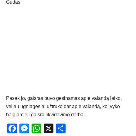
Gudas.
Pasak jo, gaisras buvo gesinamas apie valandą laiko,
vėliau ugniagesiai užtruko dar apie valandą, kol vyko
baigiamieji gaisro likvidavimo darbai.
Facebook
Messenger
WhatsApp
X
Share