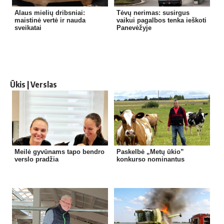
Alaus mielių dribsniai:
Tėvų nerimas: susirgus
maistinė vertė ir nauda
vaikui pagalbos tenka ieškoti
sveikatai
Panevėžyje
Ūkis | Verslas
Meilė gyvūnams tapo bendro
Paskelbė „Metų ūkio”
verslo pradžia
konkurso nominantus