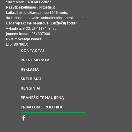
Skambinti: +370 603 22827
Rašyti: skelbimai@birzietis.lt
Laikraštis leidžiamas nuo 1945 metų,
du kartus per savaitę: antradieniais ir penktadieniais.
Uždaroji akcinė bendrovė „Biržiečių žodis“
Vytauto g. 8-22, LT-41174. Biržai
Įmonės kodas:
254807960
PVM mokėtojo kodas:
LT548079610
KONTAKTAI
PRENUMERATA
REKLAMA
SKELBIMAI
RENGINIAI
PRANEŠKITE NAUJIENĄ
PRIVATUMO POLITIKA