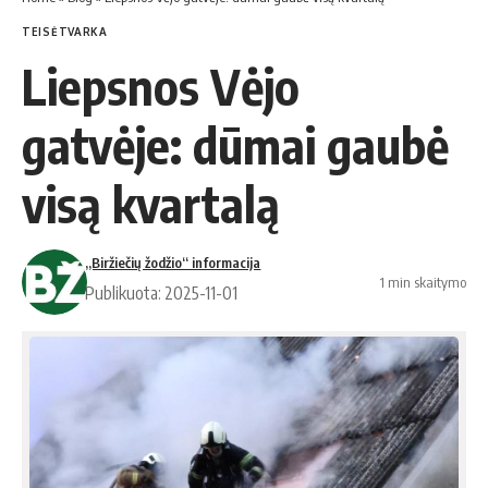
TEISĖTVARKA
Liepsnos Vėjo
gatvėje: dūmai gaubė
visą kvartalą
„Biržiečių žodžio“ informacija
1 min skaitymo
Publikuota: 2025-11-01