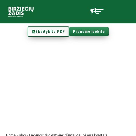
Skaitykite PDF
Prenumeruokite
Home
»
Blog
»
Liepsnos Vėjo gatvėje: dūmai gaubė visą kvartalą