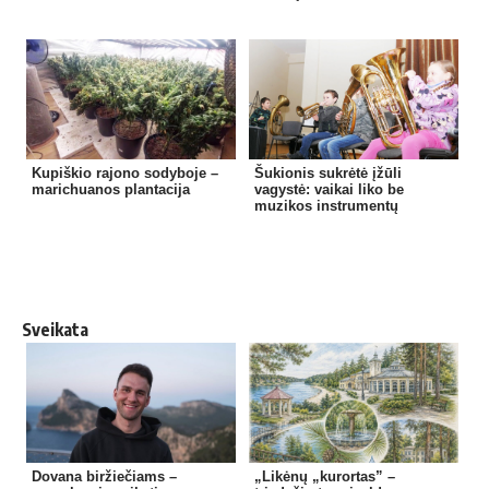
Kupiškio rajono sodyboje –
Šukionis sukrėtė įžūli
marichuanos plantacija
vagystė: vaikai liko be
muzikos instrumentų
Sveikata
Dovana biržiečiams –
„Likėnų „kurortas” –