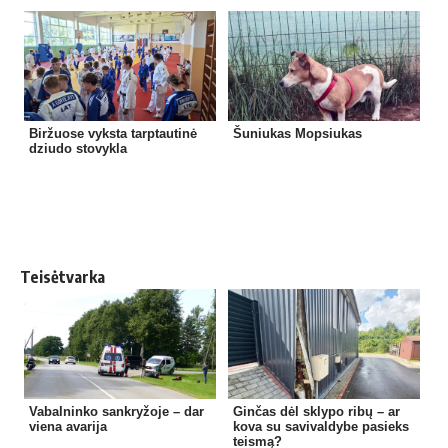
Biržuose vyksta tarptautinė
Šuniukas Mopsiukas
dziudo stovykla
Teisėtvarka
Vabalninko sankryžoje – dar
Ginčas dėl sklypo ribų – ar
viena avarija
kova su savivaldybe pasieks
teismą?