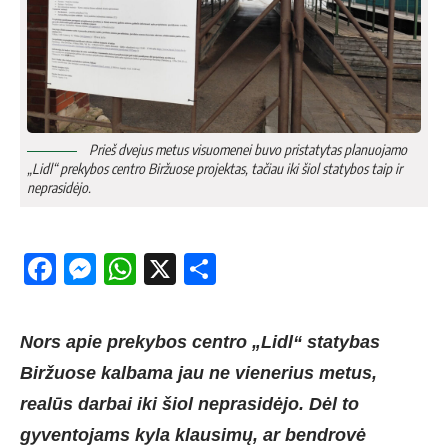
Prieš dve­jus me­tus vi­suo­me­nei bu­vo pri­sta­ty­tas pla­nuo­ja­mo
„Lidl“ pre­ky­bos cent­ro Bir­žuo­se pro­jek­tas, ta­čiau iki šiol sta­ty­bos taip ir
ne­pra­si­dė­jo.
Facebook
Messenger
WhatsApp
X
Share
Nors apie prekybos centro „Lidl“ statybas
Biržuose kalbama jau ne vienerius metus,
realūs darbai iki šiol neprasidėjo. Dėl to
gyventojams kyla klausimų, ar bendrovė