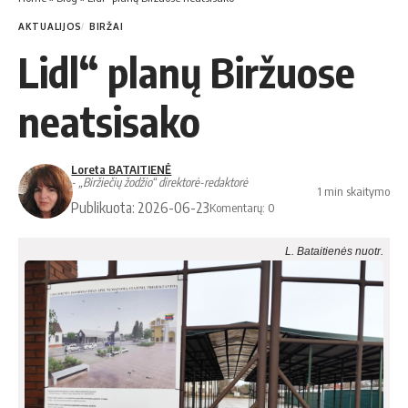
AKTUALIJOS
BIRŽAI
Lidl“ planų Biržuose
neatsisako
Loreta BATAITIENĖ
- „Biržiečių žodžio“ direktorė-redaktorė
1 min skaitymo
Publikuota: 2026-06-23
Komentarų: 0
L. Bataitienės nuotr.