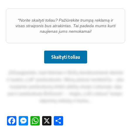
*Norite skaityti toliau? Pažiūrėkite trumpą reklamą ir
visas straipsnis bus atrakintas. Tai padeda mums kurti
naujienas jums nemokamai!
Skaityti toliau
„Džiau­gia­mės, kad klien­tai ir Bir­žų bend­ruo­me­nė do­mi­si
ir lau­kia „Lidl“ par­duo­tu­vės. Mū­sų pla­nai ne­si­kei­čia – pla­
nuo­ja­me par­duo­tu­vių tink­lo plėt­rą vi­so­je Lie­tu­vo­je, taip
pat ir par­duo­tu­vę Bir­žuo­se“, – tei­gia „Lidl Lie­tu­va“ kor­po­
ra­ty­vi­nių rei­ka­lų ir ko­mu...
Facebook
Messenger
WhatsApp
X
Share