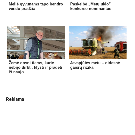
Meilė gyvūnams tapo bendro
Paskelbė „Metų ūkio”
verslo pradžia
konkurso nominantus
Žemė dosni tiems, kurie
Javapjūtės metu – didesnė
nebijo dirbti, klysti ir pradėti
gaisrų rizika
iš naujo
Reklama