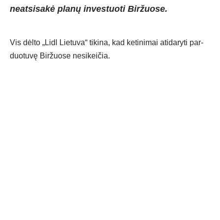
neatsisakė planų investuoti Biržuose.
Vis dėl­to „Lidl Lie­tu­va“ ti­ki­na, kad ke­ti­ni­mai ati­da­ry­ti par­
duo­tu­vę Bir­žuo­se ne­si­kei­čia.