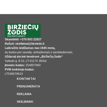
Skambinti: +370 603 22827
Rašyti: skelbimai@birzietis.lt
Laikraštis leidžiamas nuo 1945 metų,
du kartus per savaitę: antradieniais ir penktadieniais.
Uždaroji akcinė bendrovė „Biržiečių žodis“
Vytauto g. 8-22, LT-41174. Biržai
Įmonės kodas:
254807960
PVM mokėtojo kodas:
LT548079610
KONTAKTAI
PRENUMERATA
REKLAMA
SKELBIMAI