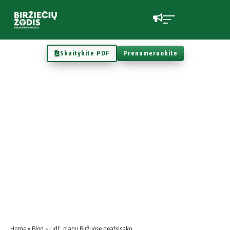
Skaitykite PDF
Prenumeruokite
Home
»
Blog
»
Lidl“ planų Biržuose neatsisako