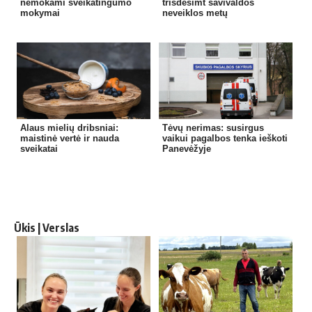
nemokami sveikatingumo
trisdešimt savivaldos
mokymai
neveiklos metų
Alaus mielių dribsniai:
Tėvų nerimas: susirgus
maistinė vertė ir nauda
vaikui pagalbos tenka ieškoti
sveikatai
Panevėžyje
Ūkis | Verslas