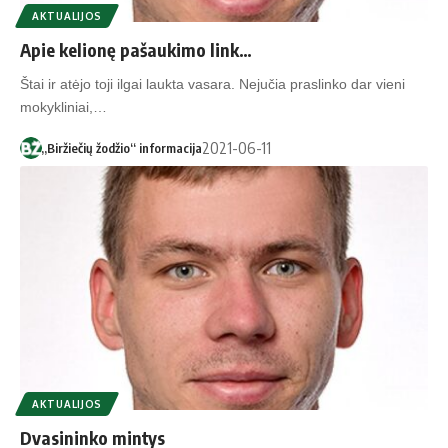
AKTUALIJOS
Apie kelionę pašaukimo link…
Štai ir atėjo toji ilgai laukta vasara. Nejučia praslinko dar vieni
mokykliniai,…
2021-06-11
„Biržiečių žodžio“ informacija
AKTUALIJOS
Dvasininko mintys