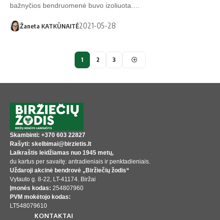
bažnyčios bendruomenė buvo izoliuota.…
2021-05-28
Žaneta KATKŪNAITĖ
1
2
3
Skambinti: +370 603 22827
Rašyti: skelbimai@birzietis.lt
Laikraštis leidžiamas nuo 1945 metų,
du kartus per savaitę: antradieniais ir penktadieniais.
Uždaroji akcinė bendrovė „Biržiečių žodis“
Vytauto g. 8-22, LT-41174. Biržai
Įmonės kodas:
254807960
PVM mokėtojo kodas:
LT548079610
KONTAKTAI