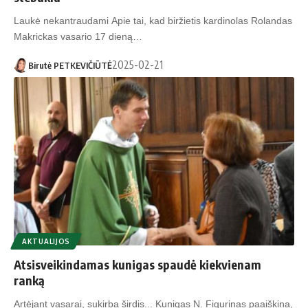
Laukė nekantraudami Apie tai, kad biržietis kardinolas Rolandas
Makrickas vasario 17 dieną…
2025-02-21
Birutė PETKEVIČIŪTĖ
AKTUALIJOS
Atsisveikindamas kunigas spaudė kiekvienam
ranką
Artėjant vasarai, sukirba širdis... Kunigas N. Figurinas paaiškina,