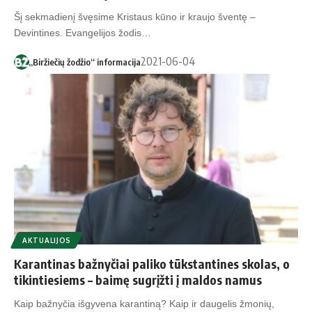
Šį sekmadienį švęsime Kristaus kūno ir kraujo šventę –
Devintines. Evangelijos žodis…
2021-06-04
„Biržiečių žodžio“ informacija
AKTUALIJOS
Karantinas bažnyčiai paliko tūkstantines skolas, o
tikintiesiems – baimę sugrįžti į maldos namus
Kaip bažnyčia išgyvena karantiną? Kaip ir daugelis žmonių,