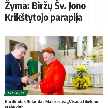
Žyma:
Biržų Šv. Jono
Krikštytojo parapija
AKTUALIJOS
Kardinolas Rolandas Makrickas: „Visada tikėkime
stebuklu“