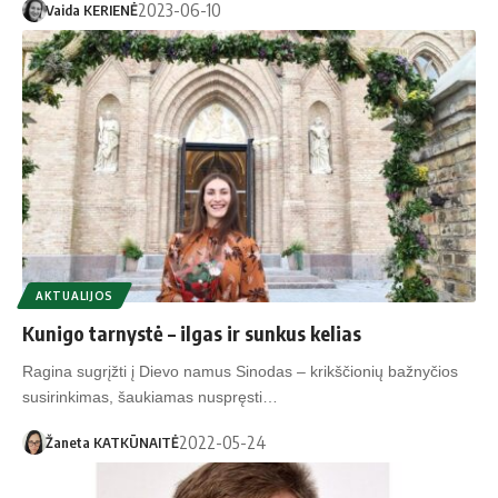
2023-06-10
Vaida KERIENĖ
AKTUALIJOS
Kunigo tarnystė – ilgas ir sunkus kelias
Ragina sugrįžti į Dievo namus Sinodas – krikščionių bažnyčios
susirinkimas, šaukiamas nuspręsti…
2022-05-24
Žaneta KATKŪNAITĖ