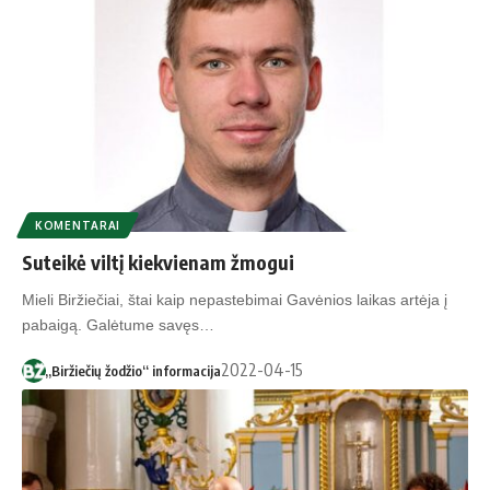
KOMENTARAI
Suteikė viltį kiekvienam žmogui
Mieli Biržiečiai, štai kaip nepastebimai Gavėnios laikas artėja į
pabaigą. Galėtume savęs…
2022-04-15
„Biržiečių žodžio“ informacija