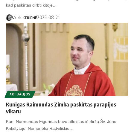
kad paskirtas dirbti kitoje…
2023-08-21
Vaida KERIENĖ
AKTUALIJOS
Kunigas Raimundas Zimka paskirtas parapijos
vikaru
Kun. Normundas Figurinas buvo atleistas iš Biržų Šv. Jono
Krikštytojo, Nemunėlio Radviliškio…