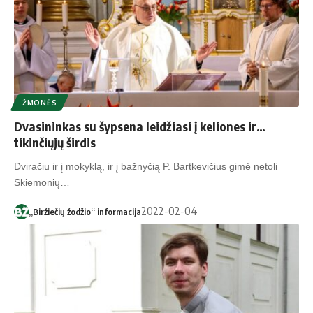
ŽMONĖS
Dvasininkas su šypsena leidžiasi į keliones ir…
tikinčiųjų širdis
Dviračiu ir į mokyklą, ir į bažnyčią P. Bartkevičius gimė netoli
Skiemonių…
2022-02-04
„Biržiečių žodžio“ informacija