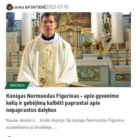
2023-07-10
Loreta BATAITIENĖ
ŽMONĖS
Kunigas Normundas Figurinas – apie gyvenimo
kelią ir gebėjimą kalbėti paprastai apie
nepaprastus dalykus
Kavos skonis ir... brolis dvynys Su kunigu Normundu Figurinu
susitinkame jo tėviškėje,…