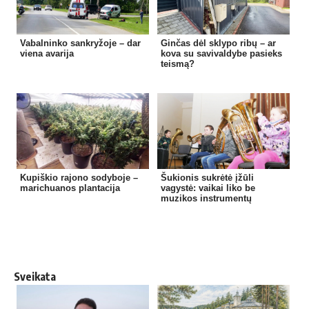
Vabalninko sankryžoje – dar
Ginčas dėl sklypo ribų – ar
viena avarija
kova su savivaldybe pasieks
teismą?
Kupiškio rajono sodyboje –
Šukionis sukrėtė įžūli
marichuanos plantacija
vagystė: vaikai liko be
muzikos instrumentų
Sveikata