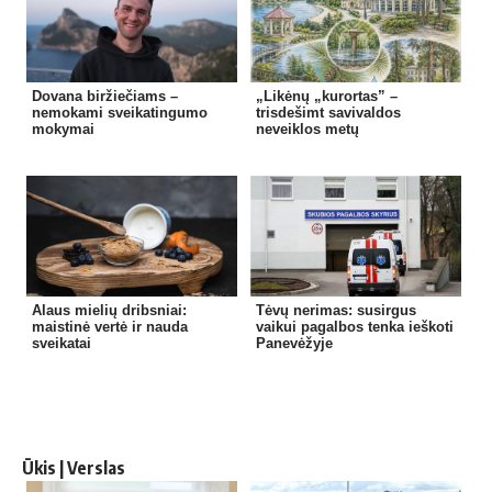
Dovana biržiečiams –
„Likėnų „kurortas” –
nemokami sveikatingumo
trisdešimt savivaldos
mokymai
neveiklos metų
Alaus mielių dribsniai:
Tėvų nerimas: susirgus
maistinė vertė ir nauda
vaikui pagalbos tenka ieškoti
sveikatai
Panevėžyje
Ūkis | Verslas