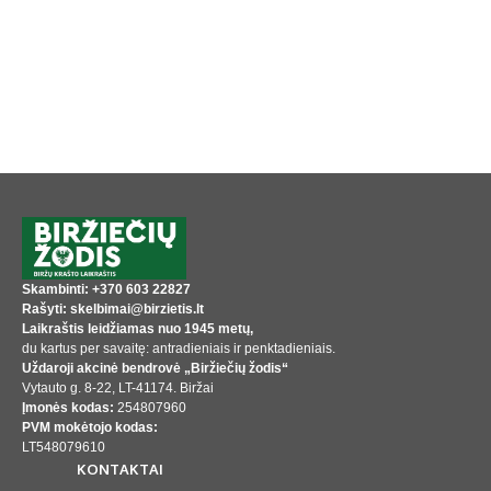
Skambinti: +370 603 22827
Rašyti: skelbimai@birzietis.lt
Laikraštis leidžiamas nuo 1945 metų,
du kartus per savaitę: antradieniais ir penktadieniais.
Uždaroji akcinė bendrovė „Biržiečių žodis“
Vytauto g. 8-22, LT-41174. Biržai
Įmonės kodas:
254807960
PVM mokėtojo kodas:
LT548079610
KONTAKTAI