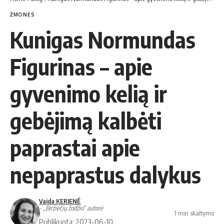
ŽMONĖS
Kunigas Normundas
Figurinas – apie
gyvenimo kelią ir
gebėjimą kalbėti
paprastai apie
nepaprastus dalykus
Vaida KERIENĖ
- „Biržiečių žodžio“ autorė
1 min skaitymo
Publikuota: 2023-06-10