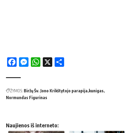
Facebook
Messenger
WhatsApp
X
Share
ŽYMOS:
Biržų Šv. Jono Krikštytojo parapija
kunigas
Normundas Figurinas
Naujienos iš interneto: