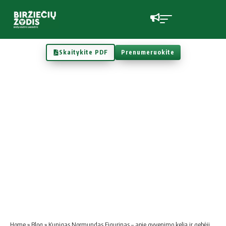
Skaitykite PDF
Prenumeruokite
Home
»
Blog
»
Kunigas Normundas Figurinas – apie gyvenimo kelią ir gebėjimą kalbėti paprastai apie nepaprastus dalykus