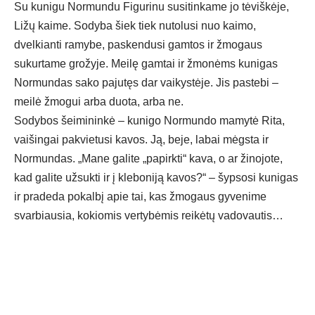
Su kunigu Normundu Figurinu susitinkame jo tėviškėje,
Ližų kaime. Sodyba šiek tiek nutolusi nuo kaimo,
dvelkianti ramybe, paskendusi gamtos ir žmogaus
sukurtame grožyje. Meilę gamtai ir žmonėms kunigas
Normundas sako pajutęs dar vaikystėje. Jis pastebi –
meilė žmogui arba duota, arba ne.
Sodybos šeimininkė – kunigo Normundo mamytė Rita,
vaišingai pakvietusi kavos. Ją, beje, labai mėgsta ir
Normundas. „Mane galite „papirkti“ kava, o ar žinojote,
kad galite užsukti ir į kleboniją kavos?“ – šypsosi kunigas
ir pradeda pokalbį apie tai, kas žmogaus gyvenime
svarbiausia, kokiomis vertybėmis reikėtų vadovautis…