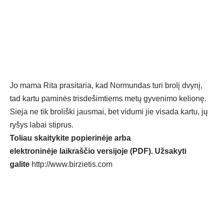
Jo mama Rita prasitaria, kad Normundas turi brolį dvynį,
tad kartu paminės trisdešimtiems metų gyvenimo kelionę.
Sieja ne tik broliški jausmai, bet vidumi jie visada kartu, jų
ryšys labai stiprus.
Toliau skaitykite popierinėje arba
elektroninėje laikraščio versijoje (PDF). Užsakyti
galite
http://www.birzietis.com