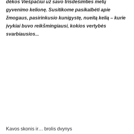
dėkos Viešpačiui už savo trisdešimties metų
gyvenimo kelionę. Susitikome pasikalbėti apie
žmogaus, pasirinkusio kunigystę, nueitą kelią – kurie
įvykiai buvo reikšmingiausi, kokios vertybės
svarbiausios...
Kavos skonis ir… brolis dvynys