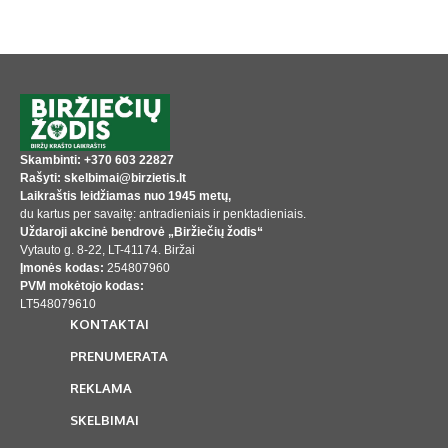
Skambinti: +370 603 22827
Rašyti: skelbimai@birzietis.lt
Laikraštis leidžiamas nuo 1945 metų,
du kartus per savaitę: antradieniais ir penktadieniais.
Uždaroji akcinė bendrovė „Biržiečių žodis“
Vytauto g. 8-22, LT-41174. Biržai
Įmonės kodas:
254807960
PVM mokėtojo kodas:
LT548079610
KONTAKTAI
PRENUMERATA
REKLAMA
SKELBIMAI