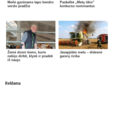
Meilė gyvūnams tapo bendro
Paskelbė „Metų ūkio”
verslo pradžia
konkurso nominantus
Žemė dosni tiems, kurie
Javapjūtės metu – didesnė
nebijo dirbti, klysti ir pradėti
gaisrų rizika
iš naujo
Reklama