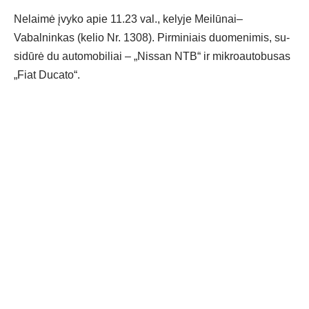
Ne­lai­mė įvy­ko apie 11.23 val., ke­ly­je Meilūnai–
Vabalninkas (ke­lio Nr. 1308). Pir­mi­niais duo­me­ni­mis, su­
si­dū­rė du au­to­mo­bi­liai – „Nis­san NTB“ ir mik­roau­to­bu­sas
„Fiat Du­ca­to“.