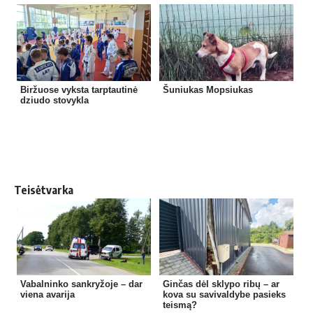
Biržuose vyksta tarptautinė
Šuniukas Mopsiukas
dziudo stovykla
Teisėtvarka
Vabalninko sankryžoje – dar
Ginčas dėl sklypo ribų – ar
viena avarija
kova su savivaldybe pasieks
teismą?