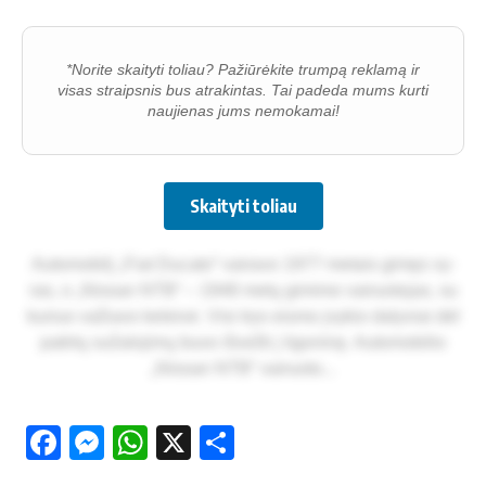
*Norite skaityti toliau? Pažiūrėkite trumpą reklamą ir
visas straipsnis bus atrakintas. Tai padeda mums kurti
naujienas jums nemokamai!
Skaityti toliau
Au­to­mo­bi­lį „Fiat Du­ca­to“ vai­ra­vo 1977 me­tais gi­męs vy­
ras, o „Nis­san NTB“ – 1948 me­tų gi­mi­mo vai­ruo­to­jas, su
ku­riuo va­žia­vo ke­lei­vė. Vi­si trys eis­mo įvy­kio da­ly­viai dėl
pa­tir­tų su­ža­lo­ji­mų bu­vo iš­vež­ti į li­go­ni­nę. Au­to­mo­bi­lio
„Nis­san NTB“ vai­ruo­to­...
Facebook
Messenger
WhatsApp
X
Share