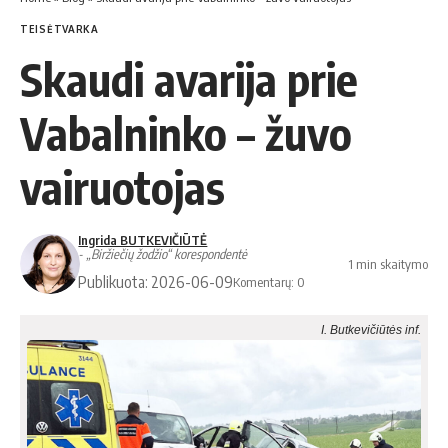
TEISĖTVARKA
Skaudi avarija prie
Vabalninko – žuvo
vairuotojas
Ingrida BUTKEVIČIŪTĖ
- „Biržiečių žodžio“ korespondentė
1 min skaitymo
Publikuota: 2026-06-09
Komentarų: 0
I. Butkevičiūtės inf.