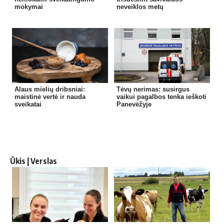
mokymai
neveiklos metų
Alaus mielių dribsniai:
Tėvų nerimas: susirgus
maistinė vertė ir nauda
vaikui pagalbos tenka ieškoti
sveikatai
Panevėžyje
Ūkis | Verslas