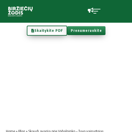
Skaitykite PDF
Prenumeruokite
Home
»
Blog
»
Skaudi avarija prie Vabalninko – žuvo vairuotojas