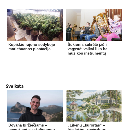
Kupiškio rajono sodyboje –
Šukionis sukrėtė įžūli
marichuanos plantacija
vagystė: vaikai liko be
muzikos instrumentų
Sveikata
Dovana biržiečiams –
„Likėnų „kurortas” –
nemokami sveikatingumo
trisdešimt savivaldos