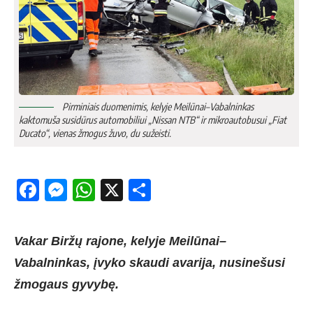
Pirminiais duomenimis, kelyje Meilūnai–Vabalninkas
kaktomuša susidūrus automobiliui „Nissan NTB“ ir mikroautobusui „Fiat
Ducato“, vienas žmogus žuvo, du sužeisti.
Facebook
Messenger
WhatsApp
X
Share
Vakar Biržų rajone, kelyje Meilūnai–
Vabalninkas, įvyko skaudi avarija, nusinešusi
žmogaus gyvybę.