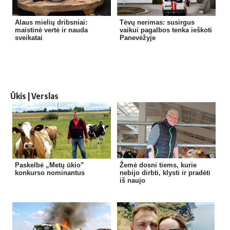
Alaus mielių dribsniai:
Tėvų nerimas: susirgus
maistinė vertė ir nauda
vaikui pagalbos tenka ieškoti
sveikatai
Panevėžyje
Ūkis | Verslas
Paskelbė „Metų ūkio”
Žemė dosni tiems, kurie
konkurso nominantus
nebijo dirbti, klysti ir pradėti
iš naujo