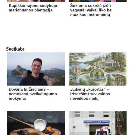
Kupiškio rajono sodyboje –
Šukionis sukrėtė įžūli
marichuanos plantacija
vagystė: vaikai liko be
muzikos instrumentų
Sveikata
Dovana biržiečiams –
„Likėnų „kurortas” –
nemokami sveikatingumo
trisdešimt savivaldos
mokymai
neveiklos metų