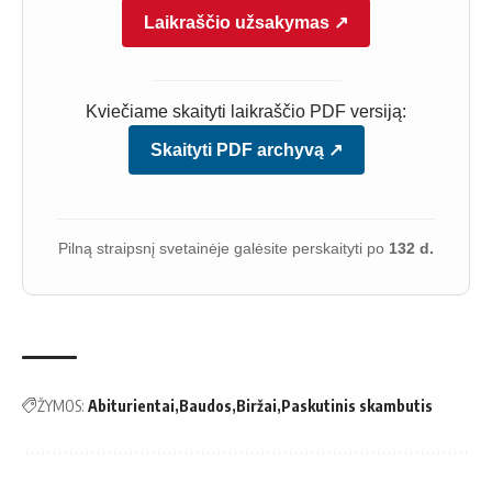
Laikraščio užsakymas ↗
Kviečiame skaityti laikraščio PDF versiją:
Skaityti PDF archyvą ↗
Pilną straipsnį svetainėje galėsite perskaityti po
132 d.
ŽYMOS:
Abiturientai
Baudos
Biržai
Paskutinis skambutis