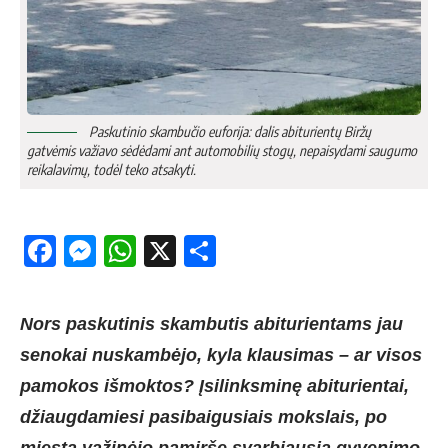
Paskutinio skambučio euforija: dalis abiturientų Biržų
gatvėmis važiavo sėdėdami ant automobilių stogų, nepaisydami saugumo
reikalavimų, todėl teko atsakyti.
Facebook
Messenger
WhatsApp
X
Share
Nors paskutinis skambutis abiturientams jau
senokai nuskambėjo, kyla klausimas – ar visos
pamokos išmoktos? Įsilinksminę abiturientai,
džiaugdamiesi pasibaigusiais mokslais, po
miestą važinėjo pamiršę svarbiausią gyvenimo