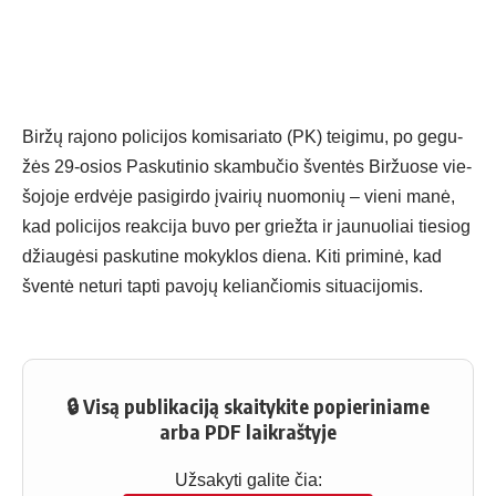
Bir­žų ra­jo­no po­li­ci­jos ko­mi­sa­ria­to (PK) tei­gi­mu, po ge­gu­
žės 29-osios Pas­ku­ti­nio skam­bu­čio šven­tės Bir­žuo­se vie­
šo­jo­je erd­vė­je pa­si­gir­do įvai­rių nuo­mo­nių – vie­ni ma­nė,
kad po­li­ci­jos reak­ci­ja bu­vo per griež­ta ir jau­nuo­liai tie­siog
džiau­gė­si pa­sku­ti­ne mo­kyk­los die­na. Ki­ti pri­mi­nė, kad
šven­tė ne­tu­ri tap­ti pa­vo­jų ke­lian­čio­mis si­tua­ci­jo­mis.
🔒 Visą publikaciją skaitykite popieriniame
arba PDF laikraštyje
Užsakyti galite čia: