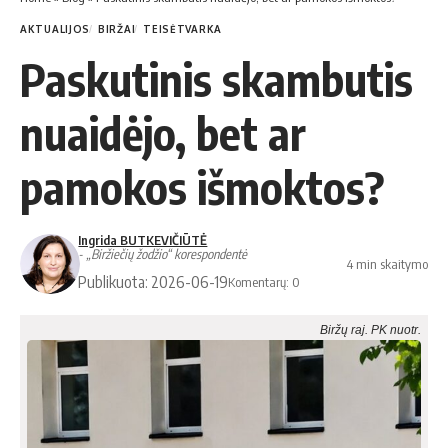
AKTUALIJOS
BIRŽAI
TEISĖTVARKA
Paskutinis skambutis
nuaidėjo, bet ar
pamokos išmoktos?
Ingrida BUTKEVIČIŪTĖ
- „Biržiečių žodžio“ korespondentė
4 min skaitymo
Publikuota: 2026-06-19
Komentarų: 0
Biržų raj. PK nuotr.