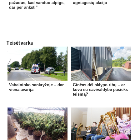
pažadus, kad vanduo atpigs,
ugniagesių akcija
dar per anksti”
Teisėtvarka
Vabalninko sankryžoje – dar
Ginčas dėl sklypo ribų – ar
viena avarija
kova su savivaldybe pasieks
teismą?