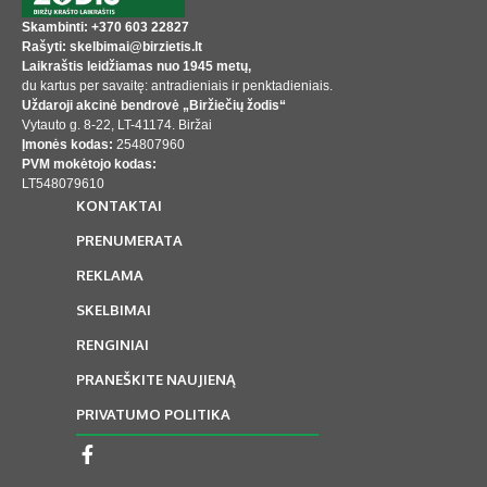
Skambinti: +370 603 22827
Rašyti: skelbimai@birzietis.lt
Laikraštis leidžiamas nuo 1945 metų,
du kartus per savaitę: antradieniais ir penktadieniais.
Uždaroji akcinė bendrovė „Biržiečių žodis“
Vytauto g. 8-22, LT-41174. Biržai
Įmonės kodas:
254807960
PVM mokėtojo kodas:
LT548079610
KONTAKTAI
PRENUMERATA
REKLAMA
SKELBIMAI
RENGINIAI
PRANEŠKITE NAUJIENĄ
PRIVATUMO POLITIKA