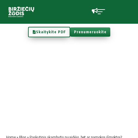
Skaitykite PDF
Prenumeruokite
Home
»
Blog
»
Paskutinis skambutis nuaidėjo, bet ar pamokos išmoktos?