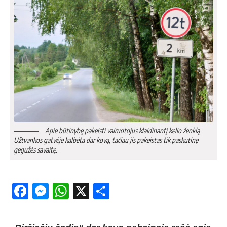
Apie būtinybę pakeisti vairuotojus klaidinantį kelio ženklą
Užtvankos gatvėje kalbėta dar kovą, tačiau jis pakeistas tik paskutinę
gegužės savaitę.
Facebook
Messenger
WhatsApp
X
Share