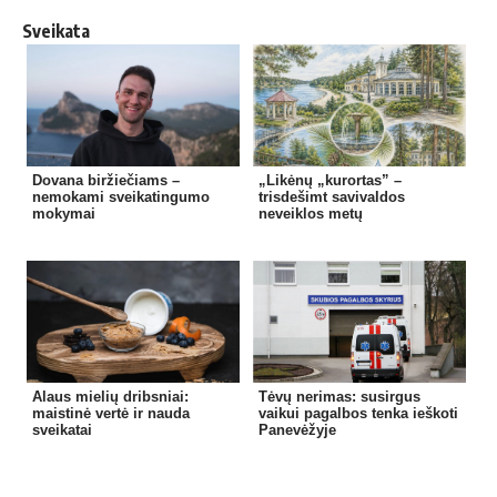
Sveikata
Dovana biržiečiams –
„Likėnų „kurortas” –
nemokami sveikatingumo
trisdešimt savivaldos
mokymai
neveiklos metų
Alaus mielių dribsniai:
Tėvų nerimas: susirgus
maistinė vertė ir nauda
vaikui pagalbos tenka ieškoti
sveikatai
Panevėžyje