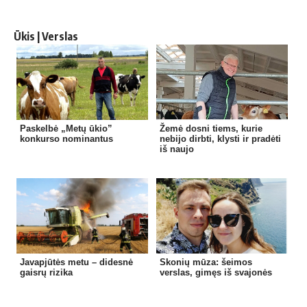
Ūkis | Verslas
Paskelbė „Metų ūkio”
Žemė dosni tiems, kurie
konkurso nominantus
nebijo dirbti, klysti ir pradėti
iš naujo
Javapjūtės metu – didesnė
Skonių mūza: šeimos
gaisrų rizika
verslas, gimęs iš svajonės