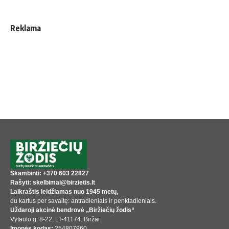
Reklama
Skambinti: +370 603 22827
Rašyti: skelbimai@birzietis.lt
Laikraštis leidžiamas nuo 1945 metų,
du kartus per savaitę: antradieniais ir penktadieniais.
Uždaroji akcinė bendrovė „Biržiečių žodis“
Vytauto g. 8-22, LT-41174. Biržai
Įmonės kodas:
254807960