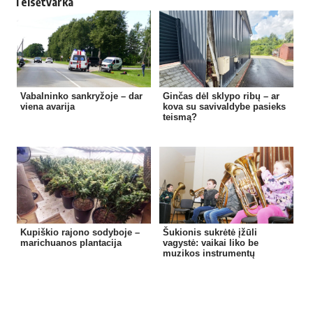
Teisėtvarka
Vabalninko sankryžoje – dar
Ginčas dėl sklypo ribų – ar
viena avarija
kova su savivaldybe pasieks
teismą?
Kupiškio rajono sodyboje –
Šukionis sukrėtė įžūli
marichuanos plantacija
vagystė: vaikai liko be
muzikos instrumentų