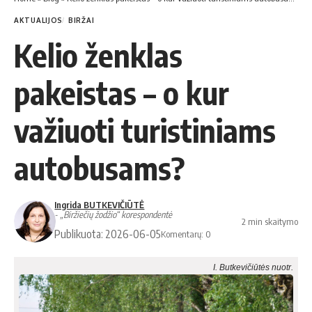
AKTUALIJOS
BIRŽAI
Kelio ženklas
pakeistas – o kur
važiuoti turistiniams
autobusams?
Ingrida BUTKEVIČIŪTĖ
- „Biržiečių žodžio“ korespondentė
2 min skaitymo
Publikuota: 2026-06-05
Komentarų: 0
I. Butkevičiūtės nuotr.