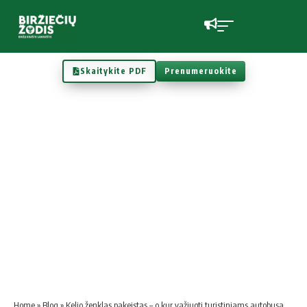
Skaitykite PDF
Prenumeruokite
Home
»
Blog
»
Kelio ženklas pakeistas – o kur važiuoti turistiniams autobusams?