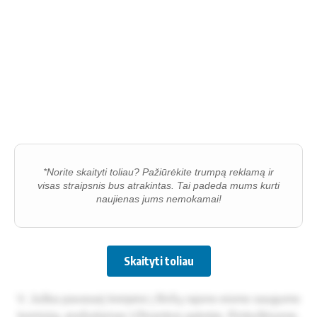
*Norite skaityti toliau? Pažiūrėkite trumpą reklamą ir
visas straipsnis bus atrakintas. Tai padeda mums kurti
naujienas jums nemokamai!
Skaityti toliau
V. Juš­ka pa­va­sa­rį krei­pė­si į Bir­žų ra­jo­no eis­mo sau­gu­mo
ko­mi­si­ją, pra­šy­da­mas Užt­van­kos gat­vė­je, Rin­kuš­kiuo­se,