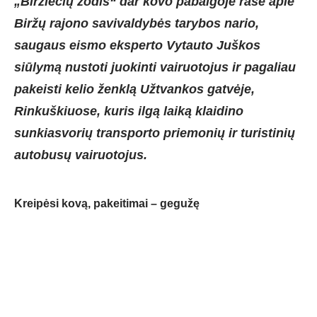
„Biržiečių žodis“ dar kovo pabaigoje rašė apie
Biržų rajono savivaldybės tarybos nario,
saugaus eismo eksperto Vytauto Juškos
siūlymą nustoti juokinti vairuotojus ir pagaliau
pakeisti kelio ženklą Užtvankos gatvėje,
Rinkuškiuose, kuris ilgą laiką klaidino
sunkiasvorių transporto priemonių ir turistinių
autobusų vairuotojus.
Kreipėsi kovą, pakeitimai – gegužę