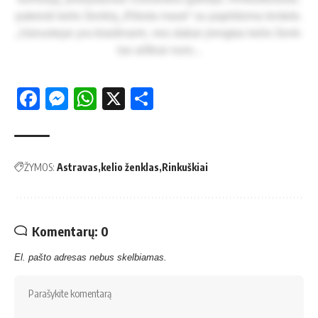
pa­keis­ti ke­lio ženk­lą „Ri­bo­ta ma­sė“ su pa­pil­do­ma len­te­le.
„Vai­ruo­to­jai yra klai­di­na­mi, nes da­bar įreng­tas ke­lio ženk­
las aiš­kiai nu­ro­...
Facebook
Messenger
WhatsApp
X
Share
ŽYMOS:
Astravas
kelio ženklas
Rinkuškiai
Komentarų: 0
El. pašto adresas nebus skelbiamas.