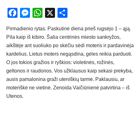
Facebook
Messenger
WhatsApp
X
Share
Pirmadienio rytas. Paskutinė diena prieš rugsėjo 1 – ąją.
Pila kaip iš kibiro. Šalia centrinės miesto sankryžos,
aikštėje ant suoliuko po skėčiu sėdi moteris ir pardavinėja
kardelius. Lietus moters negąsdina, gėles reikia parduoti.
O jos tokios gražios ir ryškios: violetinės, rožinės,
geltonos ir raudonos. Vos užklausus kaip sekasi prekyba,
ausis pamalonina graži uteniškių tarmė. Paklausiu, ar
moteriškė ne vietinė. Zenoida Vaičiūnienė patvirtina – iš
Utenos.