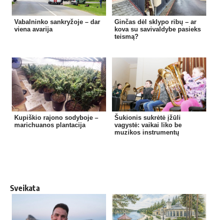
Vabalninko sankryžoje – dar
Ginčas dėl sklypo ribų – ar
viena avarija
kova su savivaldybe pasieks
teismą?
Kupiškio rajono sodyboje –
Šukionis sukrėtė įžūli
marichuanos plantacija
vagystė: vaikai liko be
muzikos instrumentų
Sveikata