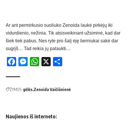
Ar ant permirkusio suoliuko Zenoida laukė pirkėjų iki
vidurdienio, nežinia. Tik atsisveikinant užsiminė, kad dar
šiek tiek pabus. Nes ryte pro šalį ėję berniukai sakė dar
sugrįš… Tad reikia jų palaukti…
Facebook
Messenger
WhatsApp
X
Share
ŽYMOS:
gėlės
Zenoida Vaičiūnienė
Naujienos iš interneto: