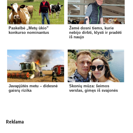
Paskelbė „Metų ūkio”
Žemė dosni tiems, kurie
konkurso nominantus
nebijo dirbti, klysti ir pradėti
iš naujo
Javapjūtės metu – didesnė
Skonių mūza: šeimos
gaisrų rizika
verslas, gimęs iš svajonės
Reklama