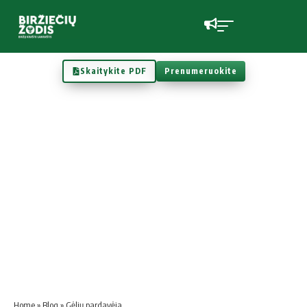
Skaitykite PDF
Prenumeruokite
Home
»
Blog
»
Gėlių pardavėja