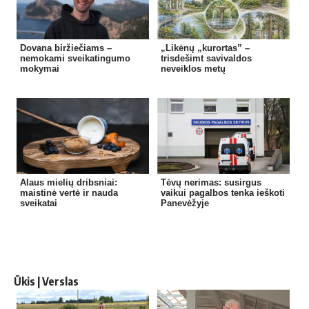
Dovana biržiečiams –
„Likėnų „kurortas” –
nemokami sveikatingumo
trisdešimt savivaldos
mokymai
neveiklos metų
Alaus mielių dribsniai:
Tėvų nerimas: susirgus
maistinė vertė ir nauda
vaikui pagalbos tenka ieškoti
sveikatai
Panevėžyje
Ūkis | Verslas