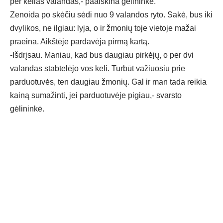
per kelias valandas,- paaiškina gėlininkė.
Zenoida po skėčiu sėdi nuo 9 valandos ryto. Sakė, bus iki
dvylikos, ne ilgiau: lyja, o ir žmonių toje vietoje mažai
praeina. Aikštėje pardavėja pirmą kartą.
-Išdrįsau. Maniau, kad bus daugiau pirkėjų, o per dvi
valandas stabtelėjo vos keli. Turbūt važiuosiu prie
parduotuvės, ten daugiau žmonių. Gal ir man tada reikia
kainą sumažinti, jei parduotuvėje pigiau,- svarsto
gėlininkė.