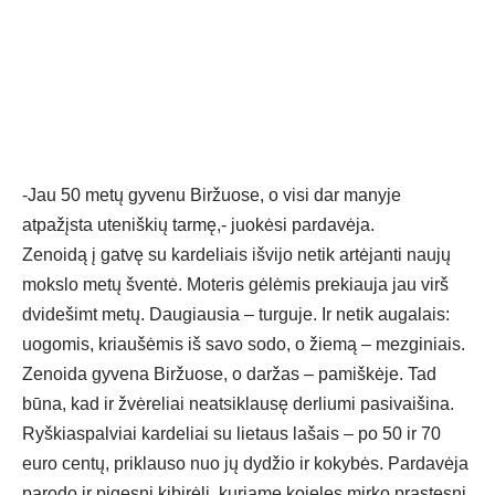
-Jau 50 metų gyvenu Biržuose, o visi dar manyje
atpažįsta uteniškių tarmę,- juokėsi pardavėja.
Zenoidą į gatvę su kardeliais išvijo netik artėjanti naujų
mokslo metų šventė. Moteris gėlėmis prekiauja jau virš
dvidešimt metų. Daugiausia – turguje. Ir netik augalais:
uogomis, kriaušėmis iš savo sodo, o žiemą – mezginiais.
Zenoida gyvena Biržuose, o daržas – pamiškėje. Tad
būna, kad ir žvėreliai neatsiklausę derliumi pasivaišina.
Ryškiaspalviai kardeliai su lietaus lašais – po 50 ir 70
euro centų, priklauso nuo jų dydžio ir kokybės. Pardavėja
parodo ir pigesnį kibirėlį, kuriame kojeles mirko prastesni