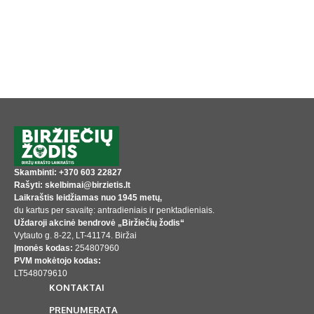
Skambinti: +370 603 22827
Rašyti: skelbimai@birzietis.lt
Laikraštis leidžiamas nuo 1945 metų,
du kartus per savaitę: antradieniais ir penktadieniais.
Uždaroji akcinė bendrovė „Biržiečių žodis“
Vytauto g. 8-22, LT-41174. Biržai
Įmonės kodas:
254807960
PVM mokėtojo kodas:
LT548079610
KONTAKTAI
PRENUMERATA