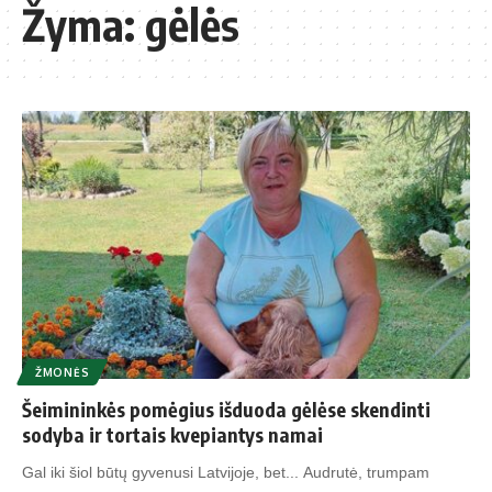
Žyma:
gėlės
ŽMONĖS
Šeimininkės pomėgius išduoda gėlėse skendinti
sodyba ir tortais kvepiantys namai
Gal iki šiol būtų gyvenusi Latvijoje, bet... Audrutė, trumpam