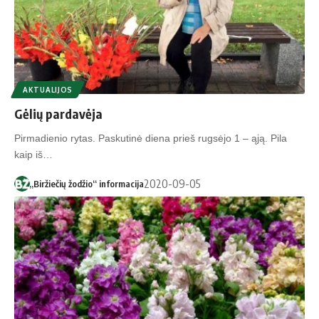
AKTUALIJOS
Gėlių pardavėja
Pirmadienio rytas. Paskutinė diena prieš rugsėjo 1 – ąją. Pila
kaip iš…
2020-09-05
„Biržiečių žodžio“ informacija