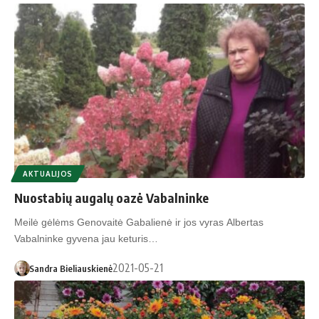
AKTUALIJOS
Nuostabių augalų oazė Vabalninke
Meilė gėlėms Genovaitė Gabalienė ir jos vyras Albertas
Vabalninke gyvena jau keturis…
2021-05-21
Sandra Bieliauskienė