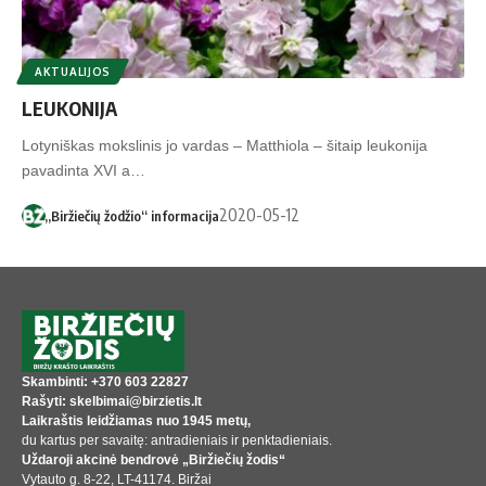
AKTUALIJOS
LEUKONIJA
Lotyniškas mokslinis jo vardas – Matthiola – šitaip leukonija
pavadinta XVI a…
2020-05-12
„Biržiečių žodžio“ informacija
Skambinti: +370 603 22827
Rašyti: skelbimai@birzietis.lt
Laikraštis leidžiamas nuo 1945 metų,
du kartus per savaitę: antradieniais ir penktadieniais.
Uždaroji akcinė bendrovė „Biržiečių žodis“
Vytauto g. 8-22, LT-41174. Biržai