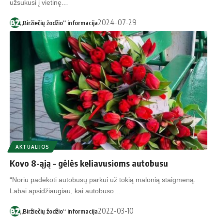
užsukusi į vietinę…
2024-07-29
„Biržiečių žodžio“ informacija
AKTUALIJOS
Kovo 8-ąją – gėlės keliavusioms autobusu
“Noriu padėkoti autobusų parkui už tokią malonią staigmeną.
Labai apsidžiaugiau, kai autobuso…
2022-03-10
„Biržiečių žodžio“ informacija