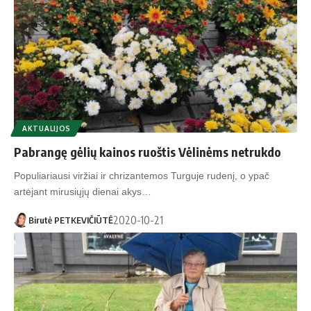
AKTUALIJOS
Pabrangę gėlių kainos ruoštis Vėlinėms netrukdo
Populiariausi viržiai ir chrizantemos Turguje rudenį, o ypač
artėjant mirusiųjų dienai akys…
2020-10-21
Birutė PETKEVIČIŪTĖ