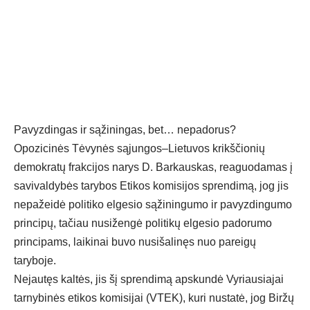
Pavyzdingas ir sąžiningas, bet… nepadorus?
Opozicinės Tėvynės sąjungos–Lietuvos krikščionių
demokratų frakcijos narys D. Barkauskas, reaguodamas į
savivaldybės tarybos Etikos komisijos sprendimą, jog jis
nepažeidė politiko elgesio sąžiningumo ir pavyzdingumo
principų, tačiau nusižengė politikų elgesio padorumo
principams, laikinai buvo nusišalinęs nuo pareigų
taryboje.
Nejautęs kaltės, jis šį sprendimą apskundė Vyriausiajai
tarnybinės etikos komisijai (VTEK), kuri nustatė, jog Biržų