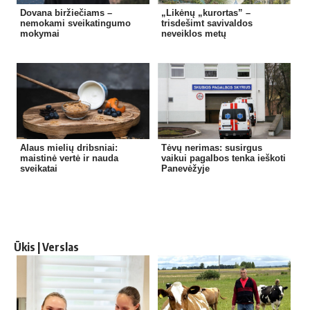
Dovana biržiečiams –
„Likėnų „kurortas” –
nemokami sveikatingumo
trisdešimt savivaldos
mokymai
neveiklos metų
Alaus mielių dribsniai:
Tėvų nerimas: susirgus
maistinė vertė ir nauda
vaikui pagalbos tenka ieškoti
sveikatai
Panevėžyje
Ūkis | Verslas