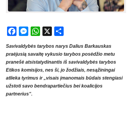
Facebook
Messenger
WhatsApp
X
Share
Savivaldybės tarybos narys Dalius Barkauskas
praėjusią savaitę vykusio tarybos posėdžio metu
pranešė atsistatydinantis iš savivaldybės tarybos
Etikos komisijos, nes ši, jo žodžiais, nesąžiningai
atlieka tyrimus ir „visais įmanomais būdais stengiasi
užstoti savo bendrapartiečius bei koalicijos
partnerius“.