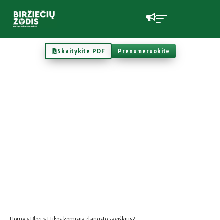
Skaitykite PDF
Prenumeruokite
Home
»
Blog
»
Etikos komisija dangsto saviškius?