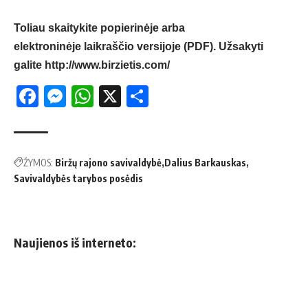
Toliau skaitykite popierinėje arba
elektroninėje laikraščio versijoje (PDF). Užsakyti
galite
http://www.birzietis.com/
Facebook
Messenger
WhatsApp
X
Share
ŽYMOS:
Biržų rajono savivaldybė
Dalius Barkauskas
Savivaldybės tarybos posėdis
Naujienos iš interneto: