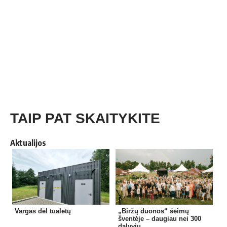
TAIP PAT SKAITYKITE
Aktualijos
Vargas dėl tualetų
„Biržų duonos“ šeimų
šventėje – daugiau nei 300
dalyvių