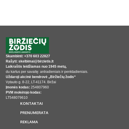
Skambinti: +370 603 22827
Rašyti: skelbimai@birzietis.lt
Laikraštis leidžiamas nuo 1945 metų,
du kartus per savaitę: antradieniais ir penktadieniais.
Uždaroji akcinė bendrovė „Biržiečių žodis“
Vytauto g. 8-22, LT-41174. Biržai
Įmonės kodas:
254807960
PVM mokėtojo kodas:
LT548079610
KONTAKTAI
PRENUMERATA
REKLAMA