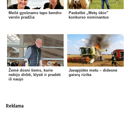
Meilė gyvūnams tapo bendro
Paskelbė „Metų ūkio”
verslo pradžia
konkurso nominantus
Žemė dosni tiems, kurie
Javapjūtės metu – didesnė
nebijo dirbti, klysti ir pradėti
gaisrų rizika
iš naujo
Reklama