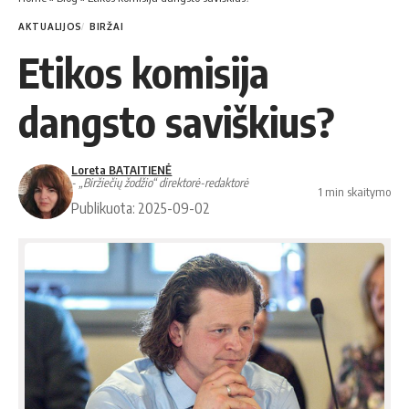
AKTUALIJOS
BIRŽAI
Etikos komisija
dangsto saviškius?
Loreta BATAITIENĖ
- „Biržiečių žodžio“ direktorė-redaktorė
1 min skaitymo
Publikuota: 2025-09-02