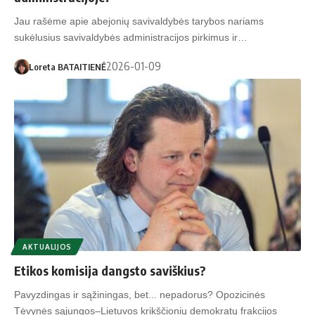
Jau rašėme apie abejonių savivaldybės tarybos nariams
sukėlusius savivaldybės administracijos pirkimus ir…
2026-01-09
Loreta BATAITIENĖ
AKTUALIJOS
Etikos komisija dangsto saviškius?
Pavyzdingas ir sąžiningas, bet... nepadorus? Opozicinės
Tėvynės sąjungos–Lietuvos krikščionių demokratų frakcijos