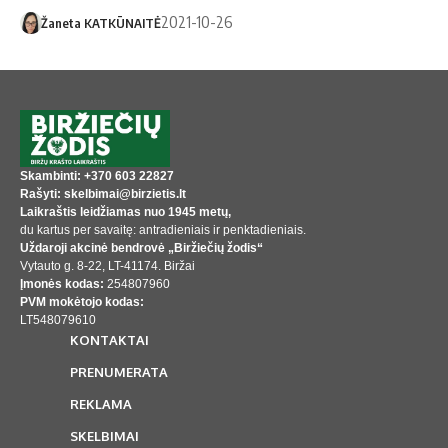
2021-10-26
Žaneta KATKŪNAITĖ
Skambinti: +370 603 22827
Rašyti: skelbimai@birzietis.lt
Laikraštis leidžiamas nuo 1945 metų,
du kartus per savaitę: antradieniais ir penktadieniais.
Uždaroji akcinė bendrovė „Biržiečių žodis“
Vytauto g. 8-22, LT-41174. Biržai
Įmonės kodas:
254807960
PVM mokėtojo kodas:
LT548079610
KONTAKTAI
PRENUMERATA
REKLAMA
SKELBIMAI