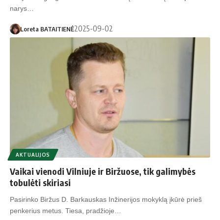
narys…
2025-09-02
Loreta BATAITIENĖ
AKTUALIJOS
Vaikai vienodi Vilniuje ir Biržuose, tik galimybės
tobulėti skiriasi
Pasirinko Biržus D. Barkauskas Inžinerijos mokyklą įkūrė prieš
penkerius metus. Tiesa, pradžioje…