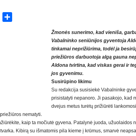
ok
enger
atsApp
X
Share
Žmonės sunerimo, kad vieniša, gar
Vabalninko seniūnijos gyventoja Al
tinkamai neprižiūrima, todėl ja besi
priežiūros darbuotoja algą gauna nep
Aldona tvirtina, kad viskas gerai ir te
jos gyvenimu.
Susirūpino likimu
Su redakcija susisiekė Vabalninke gyven
prisistatyti nepanoro. Ji pasakojo, kad
dvejus metus turėtų prižiūrėti lankomos
 priežiūros nematyti.
ažiūrėkite, kaip ta močiutė gyvena. Patalynė juoda, užuolaidos 
tvarka. Kibirą su išmatomis pila kieme į krūmus, smarvė neaps