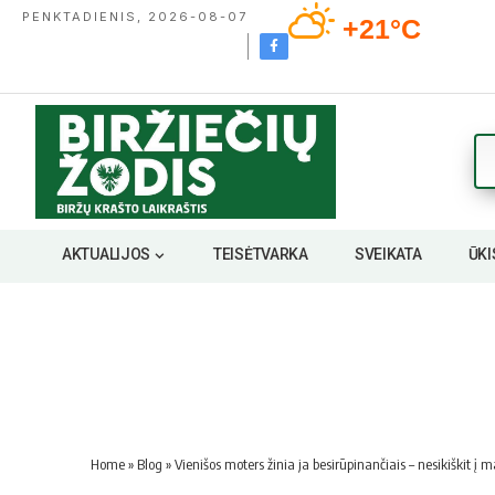
PENKTADIENIS, 2026-08-07
+21°C
AKTUALIJOS
TEISĖTVARKA
SVEIKATA
ŪKI
Home
»
Blog
»
Vienišos moters žinia ja besirūpinančiais – nesikiškit 