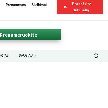
Praneškite
Prenumerata
Skelbimai
naujieną
Prenumeruokite
ORTAS
DAUGIAU