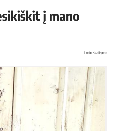
esikiškit į mano
1 min skaitymo