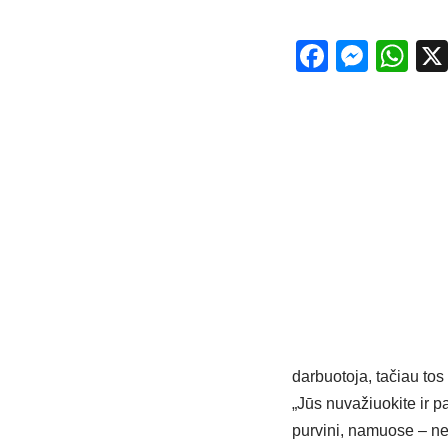
Facebo
Mess
Wh
darbuotoja, tačiau tos
„Jūs nuvažiuokite ir p
purvini, namuose – ne