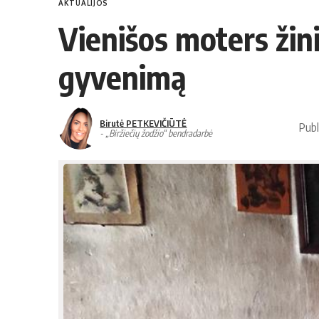
AKTUALIJOS
Vienišos moters žini
gyvenimą
Birutė PETKEVIČIŪTĖ
Publ
- „Biržiečių žodžio“ bendradarbė