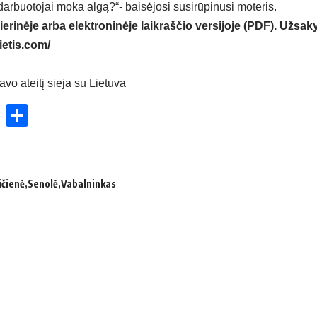
darbuotojai moka algą?“- baisėjosi susirūpinusi moteris.
ierinėje arba elektroninėje laikraščio versijoje (PDF). Užsaky
ietis.com/
avo ateitį sieja su Lietuva
ok
enger
atsApp
X
Share
ičienė
Senolė
Vabalninkas