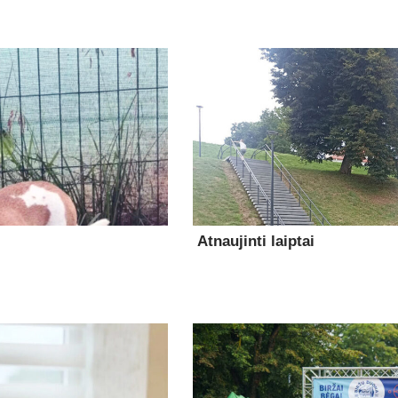
Atnaujinti laiptai