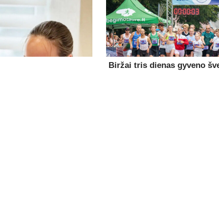
Biržai tris dienas gyveno šv