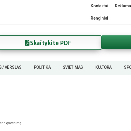
Kontaktai
Reklama
Renginiai
Skaitykite PDF
S / VERSLAS
POLITIKA
ŠVIETIMAS
KULTŪRA
SP
į mano gyvenimą