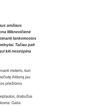
baus amžiaus
dona Miknevičienė
rūpinanti lankomosios
elnytai. Tačiau pati
gul kiti nesirūpina
anti moteris, kuri
 močiutę Aldoną jau
ios priežiūros
neplautos, drabužiai
akoma. Gaila