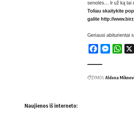
senolės… Ir už ką tai 
Toliau skaitykite pop
galite
http://www.birz
Geriausi abiturientai s
Facebo
Mess
Wh
ŽYMOS:
Aldona Miknev
Naujienos iš interneto: