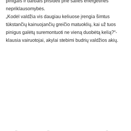
pinigais ir darbais prisidėti prie šalies energetinės
nepriklausomybės.
„Kodėl valdžia vis daugiau keliuose įrengia šimtus
tūkstančių kainuojančių greičio matuoklių, kai už tuos
pinigus galėtų suremontuoti ne vieną duobėtą kelią?“-
klausia vairuotojai, akylai stebimi budrių valdžios akių.