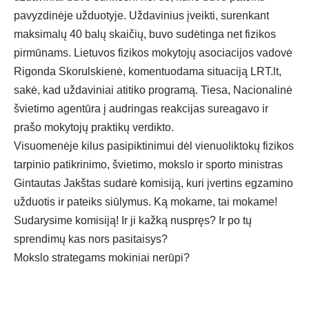
pavyzdinėje užduotyje. Uždavinius įveikti, surenkant
maksimalų 40 balų skaičių, buvo sudėtinga net fizikos
pirmūnams. Lietuvos fizikos mokytojų asociacijos vadovė
Rigonda Skorulskienė, komentuodama situaciją LRT.lt,
sakė, kad uždaviniai atitiko programą. Tiesa, Nacionalinė
švietimo agentūra į audringas reakcijas sureagavo ir
prašo mokytojų praktikų verdikto.
Visuomenėje kilus pasipiktinimui dėl vienuoliktokų fizikos
tarpinio patikrinimo, švietimo, mokslo ir sporto ministras
Gintautas Jakštas sudarė komisiją, kuri įvertins egzamino
užduotis ir pateiks siūlymus. Ką mokame, tai mokame!
Sudarysime komisiją! Ir ji kažką nuspręs? Ir po tų
sprendimų kas nors pasitaisys?
Mokslo strategams mokiniai nerūpi?