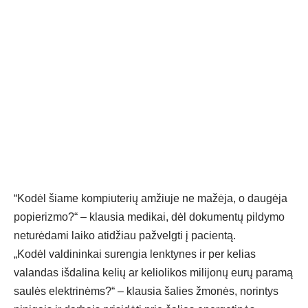
“Kodėl šiame kompiuterių amžiuje ne mažėja, o daugėja
popierizmo?“ – klausia medikai, dėl dokumentų pildymo
neturėdami laiko atidžiau pažvelgti į pacientą.
„Kodėl valdininkai surengia lenktynes ir per kelias
valandas išdalina kelių ar keliolikos milijonų eurų paramą
saulės elektrinėms?“ – klausia šalies žmonės, norintys