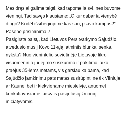
Mes drąsiai galime teigti, kad tapome laisvi, nes buvome
vieningi. Tad savęs klausiame: „O kur dabar ta vienybė
dingo? Kodėl išsibėgiojome kas sau, į savo kampus?“
Paseno prisiminimai?
Pasigirsta balsų, kad Lietuvos Persitvarkymo Sąjūdžio,
atvedusio mus į Kovo 11-ąją, atmintis blunka, senka,
nyksta? Nuo vienintelio sovietinėje Lietuvoje tikro
visuomeninio judėjimo susikūrimo ir pakilimo laiko
praėjus 35-iems metams, vis garsiau kalbama, kad
Sąjūdžio įamžinimu pats metas susirūpinti ne tik Vilniuje
ar Kaune, bet ir kiekviename miestelyje, anuomet
kunkuliavusiame laisvais pasijutusių žmonių
iniciatyvomis.