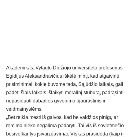
Akademikas, Vytauto Didžiojo universiteto profesorius
Egidijus Aleksandravičius iškėlė mintį, kad atgaivinti
prisiminimai, kokie buvome tada, Sąjūdžio laikais, gali
padėti šiais laikais išlaikyti moralinį stuburą, padrąsinti
nepasiduoti dabarties gyvenimo bjaurastims ir
veidmainystėms.
„Bet reikia mesti iš galvos, kad be valdžios pinigų ar
rėmimo nieko negalima padaryti. Tai vis iš sovietmečio
besivelkantys įsivaizdavimai. Viskas prasideda (kaip ir