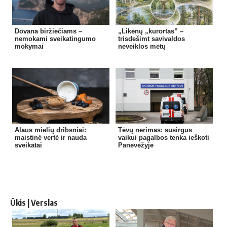
Dovana biržiečiams –
„Likėnų „kurortas” –
nemokami sveikatingumo
trisdešimt savivaldos
mokymai
neveiklos metų
Alaus mielių dribsniai:
Tėvų nerimas: susirgus
maistinė vertė ir nauda
vaikui pagalbos tenka ieškoti
sveikatai
Panevėžyje
Ūkis | Verslas