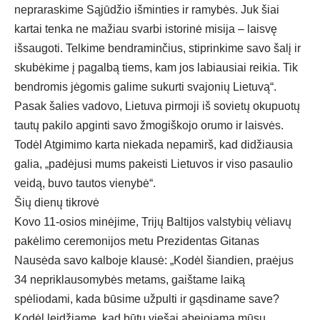
nepraraskime Sąjūdžio išminties ir ramybės. Juk šiai
kartai tenka ne mažiau svarbi istorinė misija – laisvę
išsaugoti. Telkime bendraminčius, stiprinkime savo šalį ir
skubėkime į pagalbą tiems, kam jos labiausiai reikia. Tik
bendromis jėgomis galime sukurti svajonių Lietuvą“.
Pasak šalies vadovo, Lietuva pirmoji iš sovietų okupuotų
tautų pakilo apginti savo žmogiškojo orumo ir laisvės.
Todėl Atgimimo karta niekada nepamirš, kad didžiausia
galia, „padėjusi mums pakeisti Lietuvos ir viso pasaulio
veidą, buvo tautos vienybė“.
Šių dienų tikrovė
Kovo 11-osios minėjime, Trijų Baltijos valstybių vėliavų
pakėlimo ceremonijos metu Prezidentas Gitanas
Nausėda savo kalboje klausė: „Kodėl šiandien, praėjus
34 nepriklausomybės metams, gaištame laiką
spėliodami, kada būsime užpulti ir gąsdiname save?
Kodėl leidžiame, kad būtų viešai abejojama mūsų