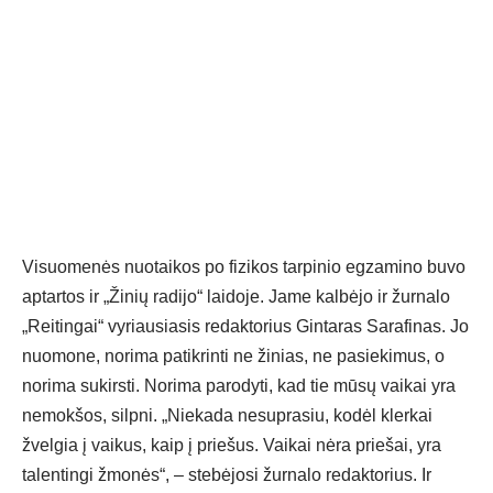
Visuomenės nuotaikos po fizikos tarpinio egzamino buvo
aptartos ir „Žinių radijo“ laidoje. Jame kalbėjo ir žurnalo
„Reitingai“ vyriausiasis redaktorius Gintaras Sarafinas. Jo
nuomone, norima patikrinti ne žinias, ne pasiekimus, o
norima sukirsti. Norima parodyti, kad tie mūsų vaikai yra
nemokšos, silpni. „Niekada nesuprasiu, kodėl klerkai
žvelgia į vaikus, kaip į priešus. Vaikai nėra priešai, yra
talentingi žmonės“, – stebėjosi žurnalo redaktorius. Ir