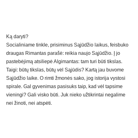
Ką daryti?
Socialiniame tinkle, prisiminus Sąjūdžio laikus, feisbuko
draugas Rimantas parašė: reikia naujo Sąjūdžio. Į jo
pastebėjimą atsiliepė Algimantas: tam turi būti tikslas.
Taigi: būtų tikslas, būtų vėl Sąjūdis? Kartą jau buvome
Sąjūdžio laike. O rimti žmonės sako, jog istorija vystosi
spirale. Gal gyvenimas pasisuks taip, kad vėl tapsime
vieningi? Gali visko būti. Juk nieko užtikrintai negalime
nei žinoti, nei atspėti.