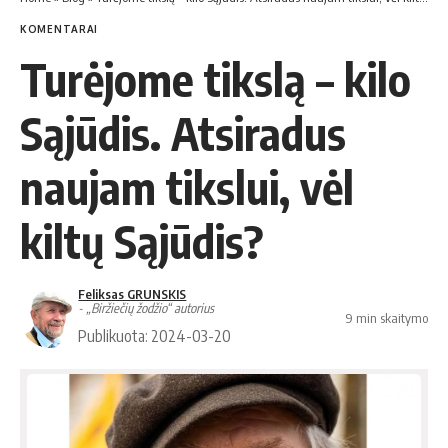
KOMENTARAI
Turėjome tikslą – kilo
Sąjūdis. Atsiradus
naujam tikslui, vėl
kiltų Sąjūdis?
Feliksas GRUNSKIS
- „Biržiečių žodžio“ autorius
9 min skaitymo
Publikuota: 2024-03-20