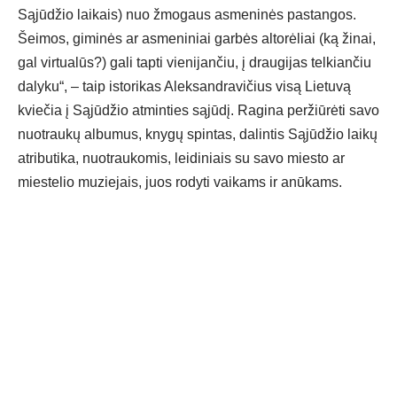
Sąjūdžio laikais) nuo žmogaus asmeninės pastangos.
Šeimos, giminės ar asmeniniai garbės altorėliai (ką žinai,
gal virtualūs?) gali tapti vienijančiu, į draugijas telkiančiu
dalyku“, – taip istorikas Aleksandravičius visą Lietuvą
kviečia į Sąjūdžio atminties sąjūdį. Ragina peržiūrėti savo
nuotraukų albumus, knygų spintas, dalintis Sąjūdžio laikų
atributika, nuotraukomis, leidiniais su savo miesto ar
miestelio muziejais, juos rodyti vaikams ir anūkams.