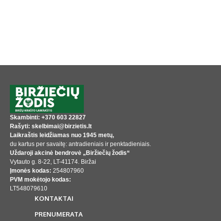
Skambinti: +370 603 22827
Rašyti: skelbimai@birzietis.lt
Laikraštis leidžiamas nuo 1945 metų,
du kartus per savaitę: antradieniais ir penktadieniais.
Uždaroji akcinė bendrovė „Biržiečių žodis“
Vytauto g. 8-22, LT-41174. Biržai
Įmonės kodas:
254807960
PVM mokėtojo kodas:
LT548079610
KONTAKTAI
PRENUMERATA