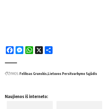
Facebook
Messenger
WhatsApp
X
Share
ŽYMOS:
Feliksas Grunskis
Lietuvos Persitvarkymo Sąjūdis
Naujienos iš interneto: