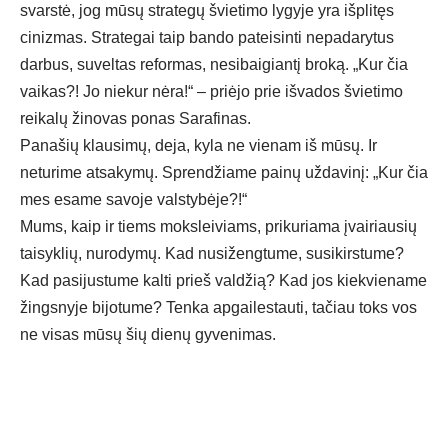
svarstė, jog mūsų strategų švietimo lygyje yra išplitęs
cinizmas. Strategai taip bando pateisinti nepadarytus
darbus, suveltas reformas, nesibaigiantį broką. „Kur čia
vaikas?! Jo niekur nėra!“ – priėjo prie išvados švietimo
reikalų žinovas ponas Sarafinas.
Panašių klausimų, deja, kyla ne vienam iš mūsų. Ir
neturime atsakymų. Sprendžiame painų uždavinį: „Kur čia
mes esame savoje valstybėje?!“
Mums, kaip ir tiems moksleiviams, prikuriama įvairiausių
taisyklių, nurodymų. Kad nusižengtume, susikirstume?
Kad pasijustume kalti prieš valdžią? Kad jos kiekviename
žingsnyje bijotume? Tenka apgailestauti, tačiau toks vos
ne visas mūsų šių dienų gyvenimas.