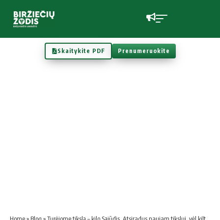
Skaitykite PDF
Prenumeruokite
Home
»
Blog
»
Turėjome tikslą – kilo Sąjūdis. Atsiradus naujam tikslui, vėl kiltų Sąjūdis?