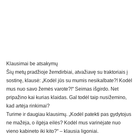
Klausimai be atsakymų
Šių metų pradžioje žemdirbiai, atvažiavę su traktoriais į
sostinę, klausė: „Kodėl jūs su mumis nesikalbate?! Kodėl
mus nuo savo žemės varote?!“ Seimas išgirdo. Net
pripažino kai kurias klaidas. Gal todėl taip nusižemino,
kad artėja rinkimai?
Turime ir daugiau klausimų. „Kodėl patekti pas gydytojus
ne mažėja, o ilgėja eilės? Kodėl mus varinėjate nuo
vieno kabineto iki kito?“ – klausia ligoniai.