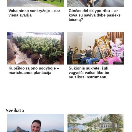
Vabalninko sankryžoje – dar
Ginčas dėl sklypo ribų – ar
viena avarija
kova su savivaldybe pasieks
teismą?
Kupiškio rajono sodyboje –
Šukionis sukrėtė įžūli
marichuanos plantacija
vagystė: vaikai liko be
muzikos instrumentų
Sveikata