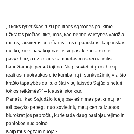
„It koks rytietiškas rusų politinės sąmonės palikimo
užkratas plečiasi tikėjimas, kad beribė valstybės valdžia
mums, laisviems piliečiams, ims ir paaiškins, kaip viskas
nutiko, koks pasakojimas teisingas, kieno atmintis
pavyzdinė, o už kokius samprotavimus reikia imtis
baudžiamojo persekiojimo. Negi sovietinių kolchozų
realijos, nuotraukos prie kombainų ir sunkvežimių yra šio
krašto tapatybės dalis, o štai visų laisvės Sąjūdis neturi
tokios reikšmės?“ – klausė istorikas.
Panašu, kad Sąjūdžio idėjų paviešinimas patikrintų, ar
toli pavyko pabėgti nuo sovietinių metų centralizuotos
biurokratijos papročių, kurie tada daug pasibjaurėjimo ir
paniekos nusipelnė.
Kaip mus egzaminuoja?