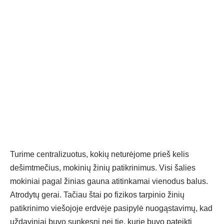
Turime centralizuotus, kokių neturėjome prieš kelis
dešimtmečius, mokinių žinių patikrinimus. Visi šalies
mokiniai pagal žinias gauna atitinkamai vienodus balus.
Atrodytų gerai. Tačiau štai po fizikos tarpinio žinių
patikrinimo viešojoje erdvėje pasipylė nuogąstavimų, kad
uždaviniai buvo sunkesni nei tie, kurie buvo pateikti