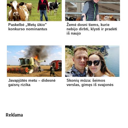
Paskelbė „Metų ūkio”
Žemė dosni tiems, kurie
konkurso nominantus
nebijo dirbti, klysti ir pradėti
iš naujo
Javapjūtės metu – didesnė
Skonių mūza: šeimos
gaisrų rizika
verslas, gimęs iš svajonės
Reklama