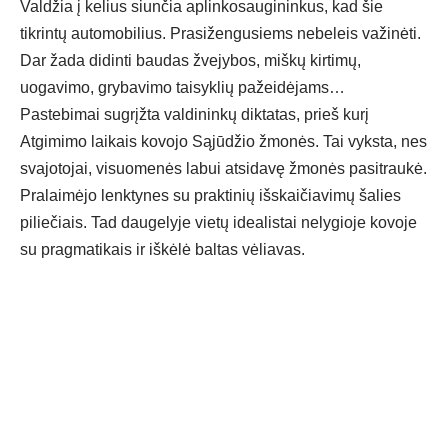
Valdžia į kelius siunčia aplinkosaugininkus, kad šie
tikrintų automobilius. Prasižengusiems nebeleis važinėti.
Dar žada didinti baudas žvejybos, miškų kirtimų,
uogavimo, grybavimo taisyklių pažeidėjams…
Pastebimai sugrįžta valdininkų diktatas, prieš kurį
Atgimimo laikais kovojo Sąjūdžio žmonės. Tai vyksta, nes
svajotojai, visuomenės labui atsidavę žmonės pasitraukė.
Pralaimėjo lenktynes su praktinių išskaičiavimų šalies
piliečiais. Tad daugelyje vietų idealistai nelygioje kovoje
su pragmatikais ir iškėlė baltas vėliavas.