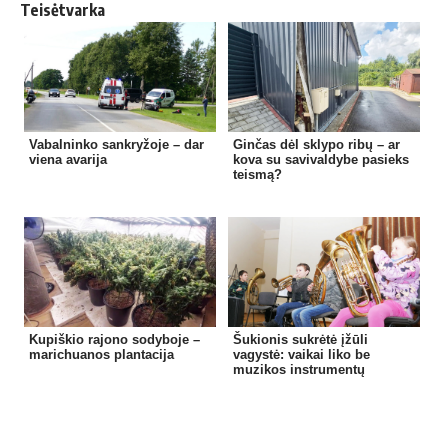
Teisėtvarka
Vabalninko sankryžoje – dar
Ginčas dėl sklypo ribų – ar
viena avarija
kova su savivaldybe pasieks
teismą?
Kupiškio rajono sodyboje –
Šukionis sukrėtė įžūli
marichuanos plantacija
vagystė: vaikai liko be
muzikos instrumentų