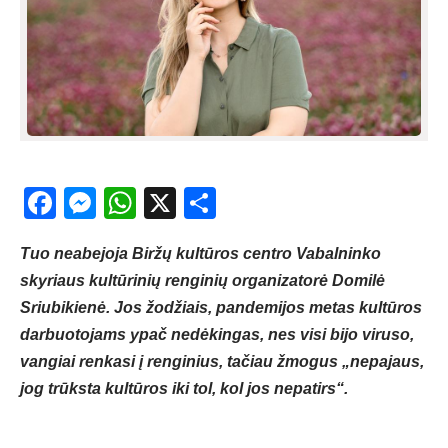
Facebook
Messenger
WhatsApp
X
Share
Tuo neabejoja Biržų kultūros centro Vabalninko
skyriaus kultūrinių renginių organizatorė Domilė
Sriubikienė. Jos žodžiais, pandemijos metas kultūros
darbuotojams ypač nedėkingas, nes visi bijo viruso,
vangiai renkasi į renginius, tačiau žmogus „nepajaus,
jog trūksta kultūros iki tol, kol jos nepatirs“.