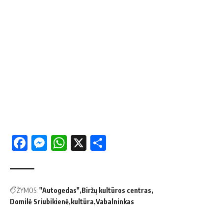
Facebook
Messenger
WhatsApp
X
Share
ŽYMOS:
"Autogedas"
Biržų kultūros centras
Domilė Sriubikienė
kultūra
Vabalninkas