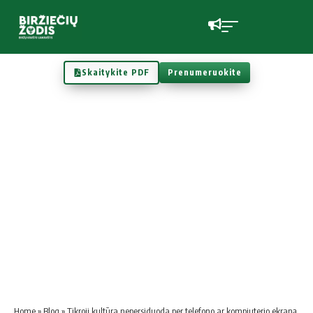
Skaitykite PDF
Prenumeruokite
Home
»
Blog
»
Tikroji kultūra nepersiduoda per telefono ar kompiuterio ekraną