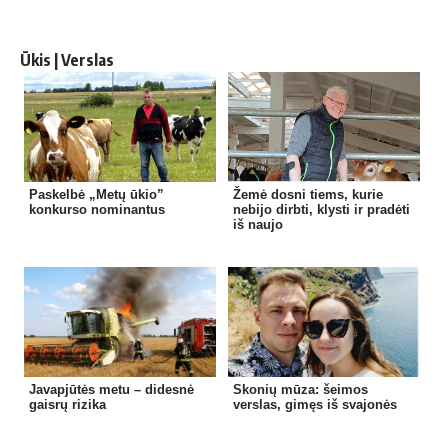
Ūkis | Verslas
Paskelbė „Metų ūkio”
Žemė dosni tiems, kurie
konkurso nominantus
nebijo dirbti, klysti ir pradėti
iš naujo
Javapjūtės metu – didesnė
Skonių mūza: šeimos
gaisrų rizika
verslas, gimęs iš svajonės