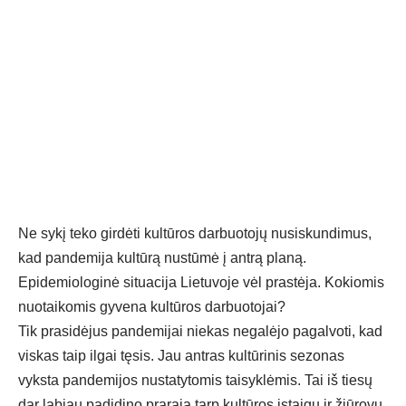
Ne sykį teko girdėti kultūros darbuotojų nusiskundimus,
kad pandemija kultūrą nustūmė į antrą planą.
Epidemiologinė situacija Lietuvoje vėl prastėja. Kokiomis
nuotaikomis gyvena kultūros darbuotojai?
Tik prasidėjus pandemijai niekas negalėjo pagalvoti, kad
viskas taip ilgai tęsis. Jau antras kultūrinis sezonas
vyksta pandemijos nustatytomis taisyklėmis. Tai iš tiesų
dar labiau padidino prarają tarp kultūros įstaigų ir žiūrovų.