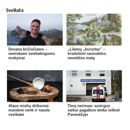
Sveikata
Dovana biržiečiams –
„Likėnų „kurortas” –
nemokami sveikatingumo
trisdešimt savivaldos
mokymai
neveiklos metų
Alaus mielių dribsniai:
Tėvų nerimas: susirgus
maistinė vertė ir nauda
vaikui pagalbos tenka ieškoti
sveikatai
Panevėžyje