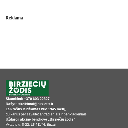
Reklama
Skambinti: +370 603 22827
Rašyti: skelbimai@birzietis.lt
Laikraštis leidžiamas nuo 1945 metų,
du kartus per savaitę: antradieniais ir penktadieniais.
Uždaroji akcinė bendrovė „Biržiečių žodis“
Vytauto g. 8-22, LT-41174. Biržai