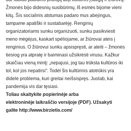
Žmonės bijo didesnių susibūrimų. Iš esmės bijome vieni
kitų. Šis socialinis atstumas padaro mus abejingus,
tampame apatiški ir sustabarėję. Renginių
organizatoriams sunku organizuoti, sunku pasikviesti
meno mėgėjus, kaskart spėliojame, ar žiūrovai ateis į
renginius. O žiūrovui sunku apsispręsti, ar ateiti – žmonės
tiesiog yra atpratę ir baiminasi užsikrėsti virusu. Kažkur
skaičiau vieną mintį: „nepajusi, jog tau trūksta kultūros iki
tol, kol jos nepatirsi“. Todėl šis kultūrinis atotrūkis yra
didelė problema, kuri greitai neišsispręs. Juolab, kai
pandemija vis dar tęsiasi.
Toliau skaitykite popierinėje arba
elektroninėje laikraščio versijoje (PDF). Užsakyti
galite
http://www.birzietis.com/