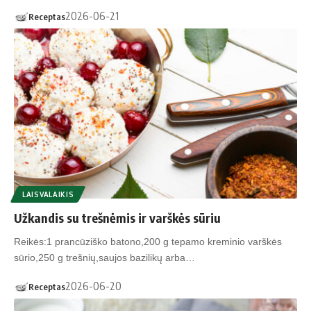
2026-06-21
Receptas
LAISVALAIKIS
Užkandis su trešnėmis ir varškės sūriu
Reikės:1 prancūziško batono,200 g tepamo kreminio varškės
sūrio,250 g trešnių,saujos bazilikų arba…
2026-06-20
Receptas