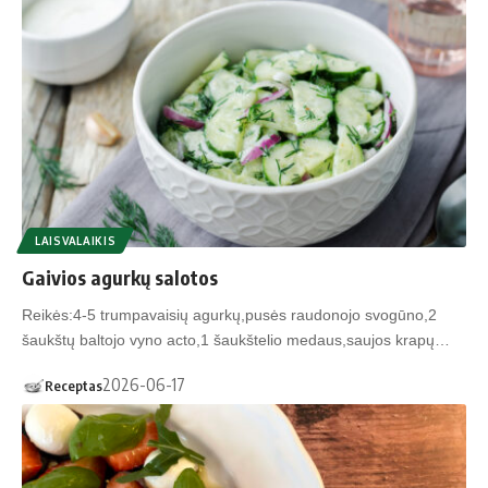
LAISVALAIKIS
Gaivios agurkų salotos
Reikės:4-5 trumpavaisių agurkų,pusės raudonojo svogūno,2
šaukštų baltojo vyno acto,1 šaukštelio medaus,saujos krapų…
2026-06-17
Receptas