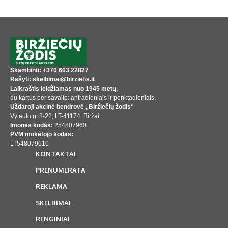
Skambinti: +370 603 22827
Rašyti: skelbimai@birzietis.lt
Laikraštis leidžiamas nuo 1945 metų,
du kartus per savaitę: antradieniais ir penktadieniais.
Uždaroji akcinė bendrovė „Biržiečių žodis“
Vytauto g. 8-22, LT-41174. Biržai
Įmonės kodas:
254807960
PVM mokėtojo kodas:
LT548079610
KONTAKTAI
PRENUMERATA
REKLAMA
SKELBIMAI
RENGINIAI