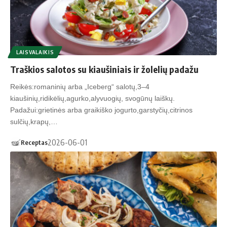
LAISVALAIKIS
Traškios salotos su kiaušiniais ir žolelių padažu
Reikės:romaninių arba „Iceberg“ salotų,3–4
kiaušinių,ridikėlių,agurko,alyvuogių, svogūnų laiškų.
Padažui:grietinės arba graikiško jogurto,garstyčių,citrinos
sulčių,krapų,…
2026-06-01
Receptas