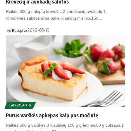
Krevečių ir avokadų salotos
Reikės:300 g nuluptų krevečių,2 prinokusių avokadų,1
romaninės salotos arba pakelio salotų mišinio,150…
2026-05-19
Receptas
LAISVALAIKIS
Purus varškės apkepas kaip pas močiutę
Reikės:500 g varškės,3 kiaušinių,100 g grietinės,80 g cukraus,1