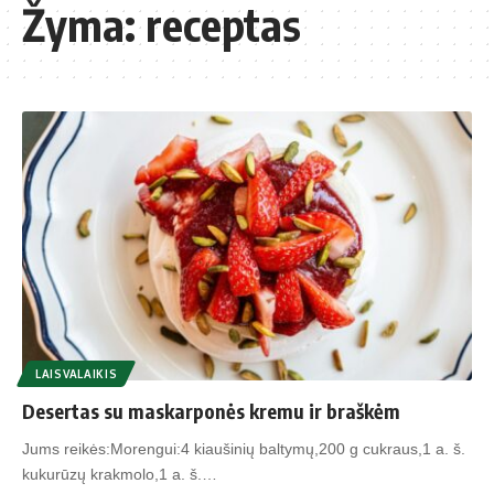
Žyma:
receptas
LAISVALAIKIS
Desertas su maskarponės kremu ir braškėm
Jums reikės:Morengui:4 kiaušinių baltymų,200 g cukraus,1 a. š.
kukurūzų krakmolo,1 a. š.…