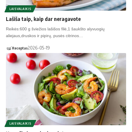
LAISVALAIKIS
Lašiša taip, kaip dar neragavote
Reikės:600 g šviežios lašišos filė,1 šaukšto alyvuogių
aliejaus,druskos ir pipirų, pusės citrinos…
2026-05-19
Receptas
LAISVALAIKIS