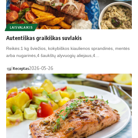
LAISVALAIKIS
Autentiškas graikiškas suvlakis
Reikės:1 kg šviežios, kokybiškos kiaulienos sprandinės, mentės
arba nugarinės,4 šaukštų alyvuogių aliejaus,4…
2026-05-26
Receptas