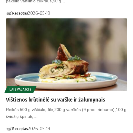
pakelio vanilinio cukraus,50 g…
2026-05-19
Receptas
LAISVALAIKIS
Vištienos krūtinėlė su varške ir žalumynais
Reikės:500 g viščiukų file,200 g varškės (9 proc. riebumo),100 g
šviežių špinatų…
2026-05-19
Receptas