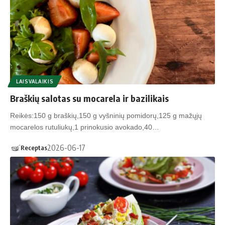
LAISVALAIKIS
Braškių salotas su mocarela ir bazilikais
Reikės:150 g braškių,150 g vyšninių pomidorų,125 g mažųjų
mocarelos rutuliukų,1 prinokusio avokado,40…
2026-06-17
Receptas