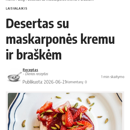
LAISVALAIKIS
Desertas su
maskarponės kremu
ir braškėm
Receptas
- Dienos receptas
1 min skaitymo
Publikuota: 2026-06-21
Komentarų: 0