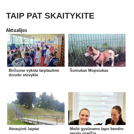
TAIP PAT SKAITYKITE
Aktualijos
Biržuose vyksta tarptautinė
Šuniukas Mopsiukas
dziudo stovykla
Atnaujinti laiptai
Meilė gyvūnams tapo bendro
verslo pradžia