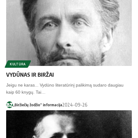
KULTŪRA
VYDŪNAS IR BIRŽAI
Jeigu ne karas... Vydūno literatūrinį palikimą sudaro daugiau
kaip 60 knygų. Tai…
2024-09-26
„Biržiečių žodžio“ informacija