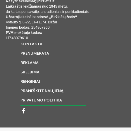
Rašyti: skelbimai@birzietis.lt
Laikraštis leidžiamas nuo 1945 metų,
du kartus per savaitę: antradieniais ir penktadieniais.
Uždaroji akcinė bendrovė „Biržiečių žodis“
Vytauto g. 8-22, LT-41174. Biržai
Įmonės kodas:
254807960
PVM mokėtojo kodas:
LT548079610
KONTAKTAI
PRENUMERATA
REKLAMA
SKELBIMAI
RENGINIAI
PRANEŠKITE NAUJIENĄ
PRIVATUMO POLITIKA