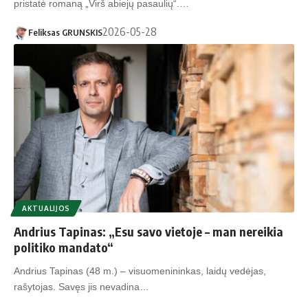
pristatė romaną „Virš abiejų pasaulių“.…
2026-05-28
Feliksas GRUNSKIS
AKTUALIJOS
Andrius Tapinas: „Esu savo vietoje – man nereikia
politiko mandato“
Andrius Tapinas (48 m.) – visuomenininkas, laidų vedėjas,
rašytojas. Savęs jis nevadina…