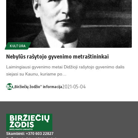
KULTŪRA
Nebylūs rašytojo gyvenimo metraštininkai
Laimingiausi gyvenimo metai Didžioji rašytojo gyvenimo dalis
siejasi su Kaunu, kuriame po…
2021-05-04
„Biržiečių žodžio“ informacija
Skambinti: +370 603 22827