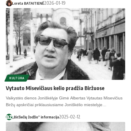
2026-01-19
Loreta BATAITIENĖ
KULTŪRA
Vytauto Misevičiaus kelio pradžia Biržuose
Vaikystės dienos Joniškėlyje Gimė Albertas Vytautas Misevičius
Biržų apskričiai priklausiusiame Joniškėlio miestelyje…
2025-02-12
„Biržiečių žodžio“ informacija