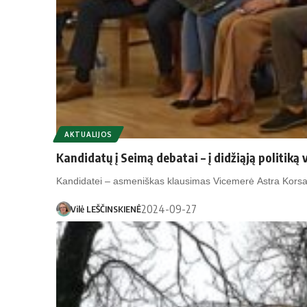
AKTUALIJOS
Kandidatų į Seimą debatai – į didžiąją politiką v
Kandidatei – asmeniškas klausimas Vicemerė Astra Korsak
2024-09-27
Vilė LEŠČINSKIENĖ