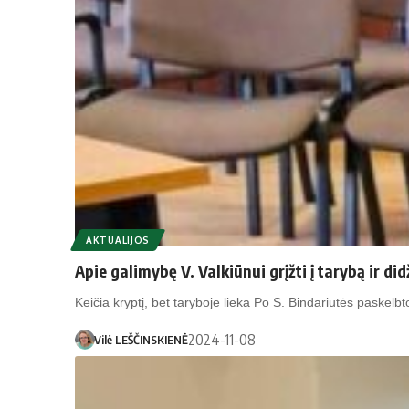
AKTUALIJOS
Apie galimybę V. Valkiūnui grįžti į tarybą ir di
Keičia kryptį, bet taryboje lieka Po S. Bindariūtės paskelb
2024-11-08
Vilė LEŠČINSKIENĖ