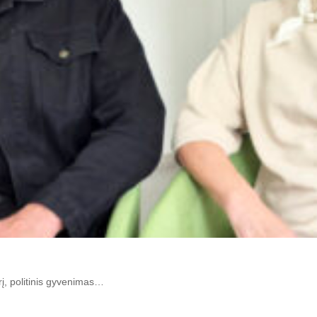
rį, politinis gyvenimas…