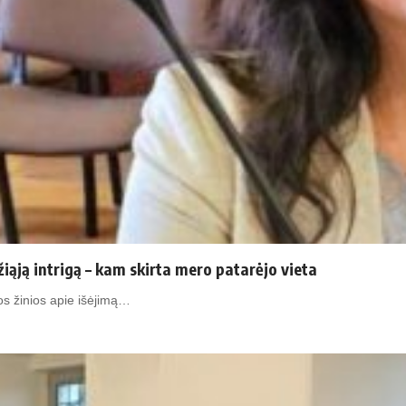
džiąją intrigą – kam skirta mero patarėjo vieta
tos žinios apie išėjimą…