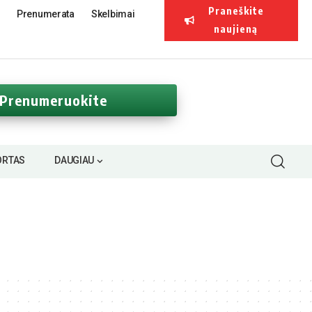
Praneškite
Prenumerata
Skelbimai
naujieną
Prenumeruokite
ORTAS
DAUGIAU