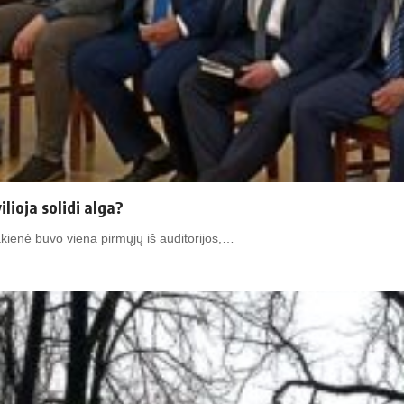
ilioja solidi alga?
ienė buvo viena pirmųjų iš auditorijos,…