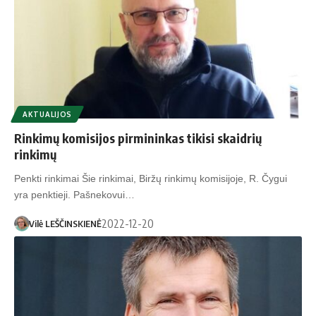
AKTUALIJOS
Rinkimų komisijos pirmininkas tikisi skaidrių
rinkimų
Penkti rinkimai Šie rinkimai, Biržų rinkimų komisijoje, R. Čygui
yra penktieji. Pašnekovui…
2022-12-20
Vilė LEŠČINSKIENĖ