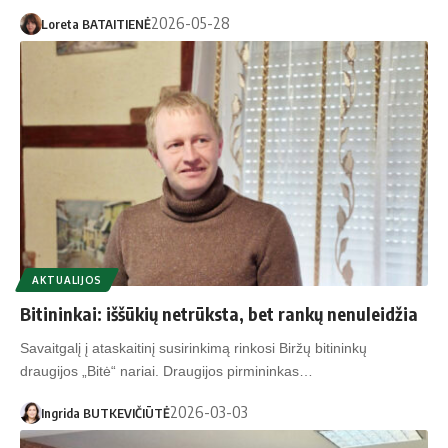
2026-05-28
Loreta BATAITIENĖ
AKTUALIJOS
Bitininkai: iššūkių netrūksta, bet rankų nenuleidžia
Savaitgalį į ataskaitinį susirinkimą rinkosi Biržų bitininkų
draugijos „Bitė“ nariai. Draugijos pirmininkas…
2026-03-03
Ingrida BUTKEVIČIŪTĖ