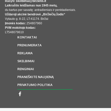
Rašyti: skelbimai@birzietis.lt
Laikraštis leidžiamas nuo 1945 metų,
du kartus per savaitę: antradieniais ir penktadieniais.
Uždaroji akcinė bendrovė „Biržiečių žodis“
Vytauto g. 8-22, LT-41174. Biržai
Įmonės kodas:
254807960
PVM mokėtojo kodas:
LT548079610
KONTAKTAI
PRENUMERATA
REKLAMA
SKELBIMAI
RENGINIAI
PRANEŠKITE NAUJIENĄ
PRIVATUMO POLITIKA