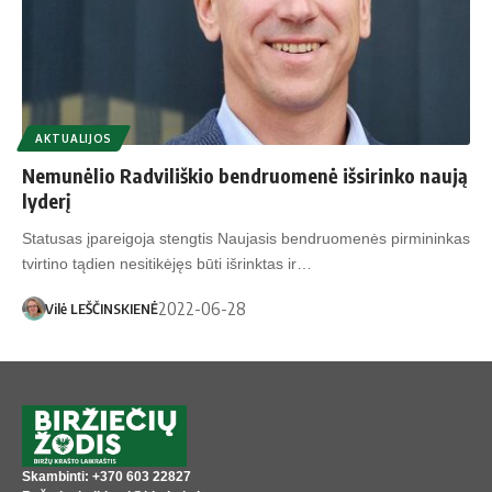
AKTUALIJOS
Nemunėlio Radviliškio bendruomenė išsirinko naują
lyderį
Statusas įpareigoja stengtis Naujasis bendruomenės pirmininkas
tvirtino tądien nesitikėjęs būti išrinktas ir…
2022-06-28
Vilė LEŠČINSKIENĖ
Skambinti: +370 603 22827