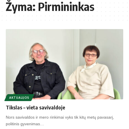
Žyma:
Pirmininkas
AKTUALIJOS
Tikslas – vieta savivaldoje
Nors savivaldos ir mero rinkimai vyks tik kitų metų pavasarį,
politinis gyvenimas…