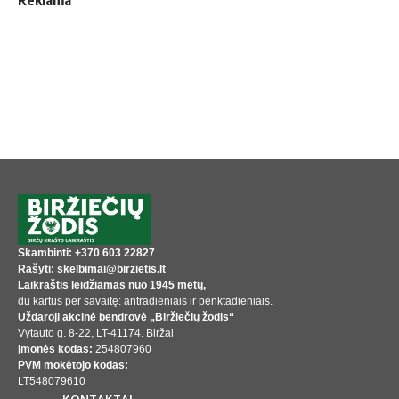
Reklama
Skambinti: +370 603 22827
Rašyti: skelbimai@birzietis.lt
Laikraštis leidžiamas nuo 1945 metų,
du kartus per savaitę: antradieniais ir penktadieniais.
Uždaroji akcinė bendrovė „Biržiečių žodis“
Vytauto g. 8-22, LT-41174. Biržai
Įmonės kodas:
254807960
PVM mokėtojo kodas:
LT548079610
KONTAKTAI