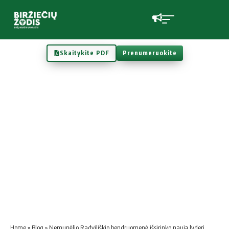
Skaitykite PDF
Prenumeruokite
Home
»
Blog
»
Nemunėlio Radviliškio bendruomenė išsirinko naują lyderį