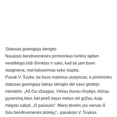
Statusas įpareigoja stengtis
Naujasis bendruomenės pirmininkas tvirtino tądien
nesitikėjęs būti išrinktas ir sako, kad tai jam buvo
staigmena, mat balsavimas vyko slaptai.
Pasak V. Švyko, tai buvo malonus siurprizas, o pirmininko
statusas įpareigoja labiau stengtis dėl savo gimtojo
miestelio. „Aš čia užaugau. Vėliau buvau išvykęs, kūriau
gyvenimą kitur, bet prieš trejus metus vėl grįžau, kaip
mėgstu sakyti, „iš pasaulio“. Mano tėvelis yra vienas iš
šios bendruomenės įkūrėjų“,- pasakojo V. Švykas.