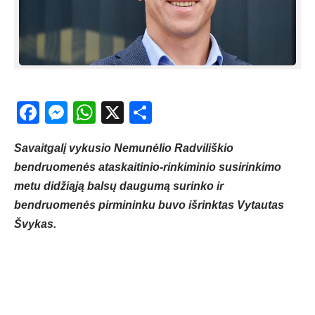
Facebook
Messenger
WhatsApp
X
Share
Savaitgalį vykusio Nemunėlio Radviliškio
bendruomenės ataskaitinio-rinkiminio susirinkimo
metu didžiąją balsų daugumą surinko ir
bendruomenės pirmininku buvo išrinktas Vytautas
Švykas.