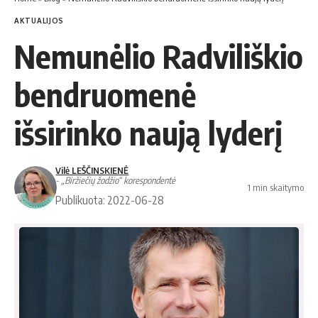
AKTUALIJOS
Nemunėlio Radviliškio
bendruomenė
išsirinko naują lyderį
Vilė LEŠČINSKIENĖ
- „Biržiečių žodžio“ korespondentė
1 min skaitymo
Publikuota: 2022-06-28