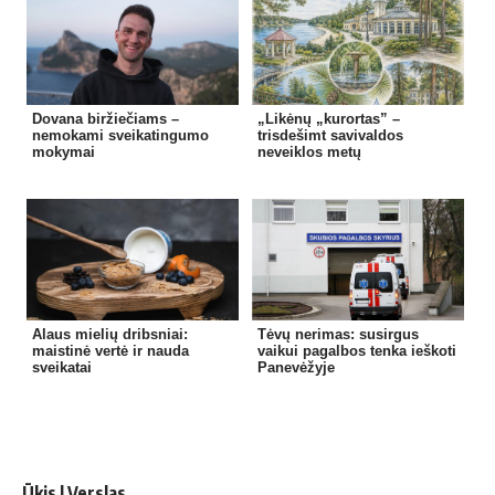
Dovana biržiečiams –
„Likėnų „kurortas” –
nemokami sveikatingumo
trisdešimt savivaldos
mokymai
neveiklos metų
Alaus mielių dribsniai:
Tėvų nerimas: susirgus
maistinė vertė ir nauda
vaikui pagalbos tenka ieškoti
sveikatai
Panevėžyje
Ūkis | Verslas