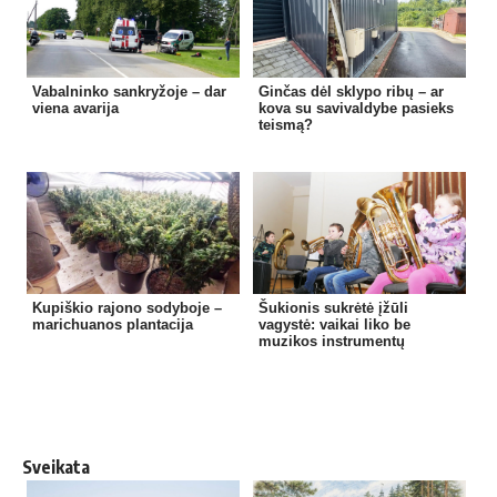
Vabalninko sankryžoje – dar
Ginčas dėl sklypo ribų – ar
viena avarija
kova su savivaldybe pasieks
teismą?
Kupiškio rajono sodyboje –
Šukionis sukrėtė įžūli
marichuanos plantacija
vagystė: vaikai liko be
muzikos instrumentų
Sveikata