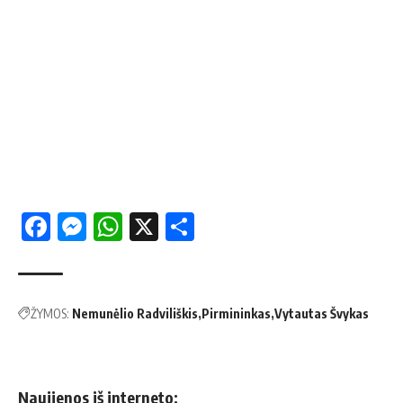
Facebook
Messenger
WhatsApp
X
Share
ŽYMOS:
Nemunėlio Radviliškis
Pirmininkas
Vytautas Švykas
Naujienos iš interneto: