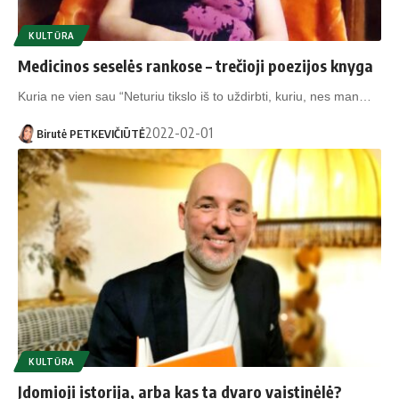
KULTŪRA
Medicinos seselės rankose – trečioji poezijos knyga
Kuria ne vien sau “Neturiu tikslo iš to uždirbti, kuriu, nes man…
2022-02-01
Birutė PETKEVIČIŪTĖ
KULTŪRA
Įdomioji istorija, arba kas ta dvaro vaistinėlė?