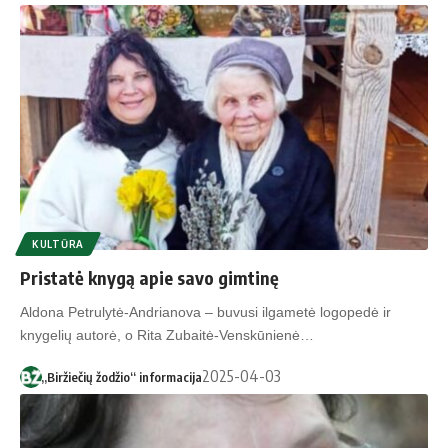
KULTŪRA
Pristatė knygą apie savo gimtinę
Aldona Petrulytė-Andrianova – buvusi ilgametė logopedė ir
knygelių autorė, o Rita Zubaitė-Venskūnienė…
2025-04-03
„Biržiečių žodžio“ informacija