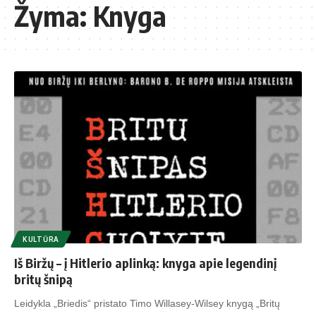
Žyma:
Knyga
KULTŪRA
Iš Biržų – į Hitlerio aplinką: knyga apie legendinį
britų šnipą
Leidykla „Briedis“ pristato Timo Willasey-Wilsey knygą „Britų