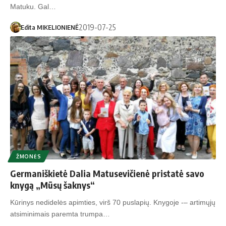
Ma­tu­ku. Gal…
2019-07-25
Edita MIKELIONIENĖ
ŽMONĖS
Germaniškietė Dalia Matusevičienė pristatė savo
knygą „Mūsų šaknys“
Kū­ri­nys ne­di­de­lės apim­ties, virš 70 pus­la­pių. Kny­go­je -– ar­ti­mų­jų
at­si­mi­ni­mais pa­rem­ta trum­pa…