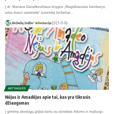
Į dr. Mariaus Daraškevičiaus knygos „Magiškiausias kambarys,
arba dvaro vaistinėlė“ susirinkę biržiečiai…
2021-11-16
„Biržiečių žodžio“ informacija
AKTUALIJOS
Nėjus ir Amadėjus apie tai, kas yra tikrasis
džiaugsmas
Į gim­ti­nę ato­sto­gų grį­žai kar­tu su sū­ne­liais Ado­mu ir ma­žuo­ju