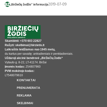
2019-07-09
„Biržiečių žodžio“ informacija
Skambinti: +370 603 22827
Rašyti: skelbimai@birzietis.lt
Laikraštis leidžiamas nuo 1945 metų,
du kartus per savaitę: antradieniais ir penktadieniais.
Uždaroji akcinė bendrovė „Biržiečių žodis“
Vytauto g. 8-22, LT-41174. Biržai
Įmonės kodas:
254807960
PVM mokėtojo kodas:
LT548079610
KONTAKTAI
PRENUMERATA
REKLAMA
SKELBIMAI