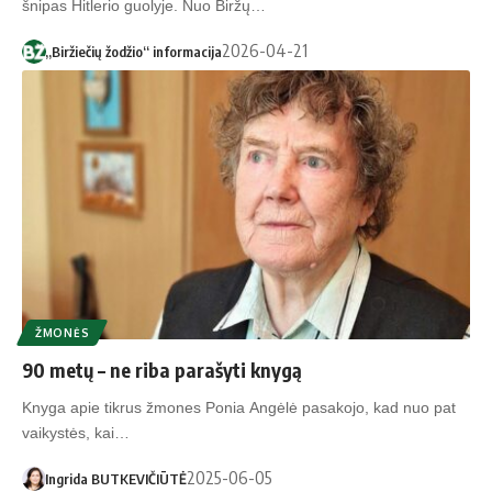
šnipas Hitlerio guolyje. Nuo Biržų…
2026-04-21
„Biržiečių žodžio“ informacija
ŽMONĖS
90 metų – ne riba parašyti knygą
Knyga apie tikrus žmones Ponia Angėlė pasakojo, kad nuo pat
vaikystės, kai…
2025-06-05
Ingrida BUTKEVIČIŪTĖ