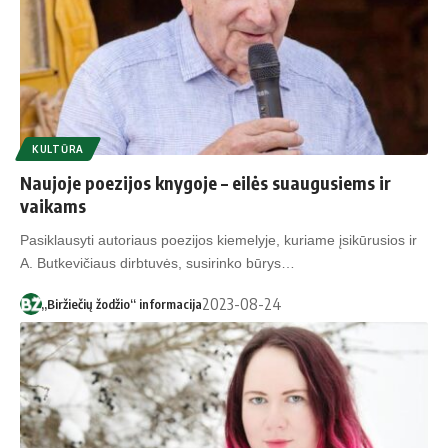
KULTŪRA
Naujoje poezijos knygoje – eilės suaugusiems ir
vaikams
Pasiklausyti autoriaus poezijos kiemelyje, kuriame įsikūrusios ir
A. Butkevičiaus dirbtuvės, susirinko būrys…
2023-08-24
„Biržiečių žodžio“ informacija