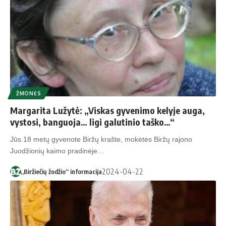
ŽMONĖS
Margarita Lužytė: „Viskas gyvenimo kelyje auga,
vystosi, banguoja… ligi galutinio taško…“
Jūs 18 metų gyvenote Biržų krašte, mokėtės Biržų rajono
Juodžionių kaimo pradinėje…
2024-04-22
„Biržiečių žodžio“ informacija