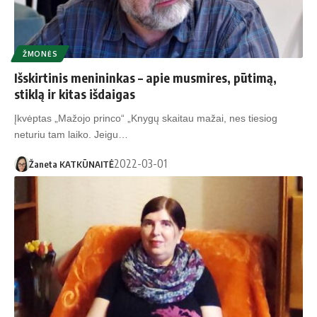
ŽMONĖS
Išskirtinis menininkas – apie musmires, pūtimą,
stiklą ir kitas išdaigas
Įkvėptas „Mažojo princo“ „Knygų skaitau mažai, nes tiesiog
neturiu tam laiko. Jeigu…
2022-03-01
Žaneta KATKŪNAITĖ