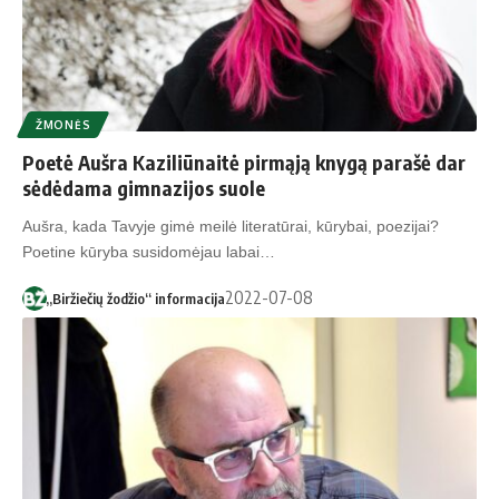
ŽMONĖS
Poetė Aušra Kaziliūnaitė pirmąją knygą parašė dar
sėdėdama gimnazijos suole
Aušra, kada Tavyje gimė meilė literatūrai, kūrybai, poezijai?
Poetine kūryba susidomėjau labai…
2022-07-08
„Biržiečių žodžio“ informacija