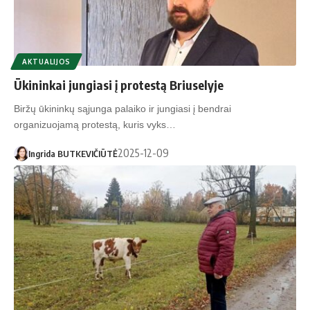
AKTUALIJOS
Ūkininkai jungiasi į protestą Briuselyje
Biržų ūkininkų sąjunga palaiko ir jungiasi į bendrai
organizuojamą protestą, kuris vyks…
2025-12-09
Ingrida BUTKEVIČIŪTĖ