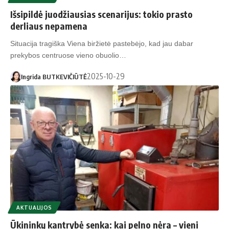
Išsipildė juodžiausias scenarijus: tokio prasto
derliaus nepamena
Situacija tragiška Viena biržietė pastebėjo, kad jau dabar
prekybos centruose vieno obuolio…
2025-10-29
Ingrida BUTKEVIČIŪTĖ
AKTUALIJOS
Ūkininkų kantrybė senka: kai pelno nėra – vieni