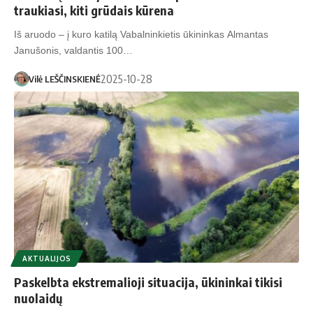
traukiasi, kiti grūdais kūrena
Iš aruodo – į kuro katilą Vabalninkietis ūkininkas Almantas
Janušonis, valdantis 100…
2025-10-28
Vilė LEŠČINSKIENĖ
AKTUALIJOS
Paskelbta ekstremalioji situacija, ūkininkai tikisi
nuolaidų