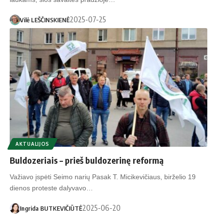
2025-07-25
Vilė LEŠČINSKIENĖ
AKTUALIJOS
Buldozeriais – prieš buldozerinę reformą
Važiavo įspėti Seimo narių Pasak T. Micikevičiaus, birželio 19
dienos proteste dalyvavo…
2025-06-20
Ingrida BUTKEVIČIŪTĖ