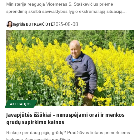
Ministerija reaguoja Vicemeras S. Staškevičius priėmė
sprendimą skelbti savivaldybės lygio ekstremaliąją situaciją…
2025-08-08
Ingrida BUTKEVIČIŪTĖ
AKTUALIJOS
Javapjūtės iššūkiai – nenuspėjami orai ir menkos
grūdų supirkimo kainos
Rinkoje per daug pigių grūdų? Pradžiūvus lietaus primerktiems
laukams, šios savaitės pradžioje…