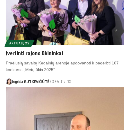
AKTUALIJOS
Įvertinti rajono ūkininkai
Praėjusią savaitę Kėdainių arenoje apdovanoti ir pagerbti 107
konkurso „Metų ūkis 2025“…
2026-02-10
Ingrida BUTKEVIČIŪTĖ