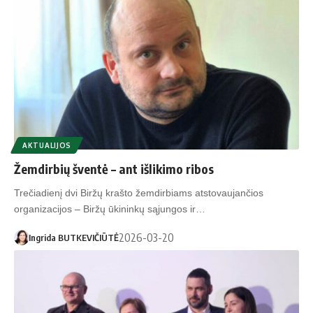
AKTUALIJOS
Žemdirbių šventė – ant išlikimo ribos
Trečiadienį dvi Biržų krašto žemdirbiams atstovaujančios
organizacijos – Biržų ūkininkų sąjungos ir…
2026-03-20
Ingrida BUTKEVIČIŪTĖ