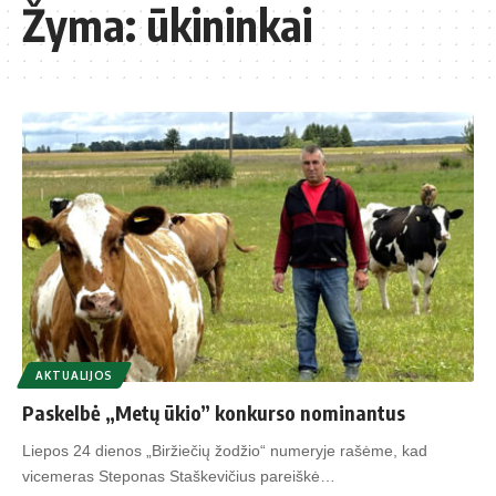
Žyma:
ūkininkai
AKTUALIJOS
Paskelbė „Metų ūkio” konkurso nominantus
Liepos 24 dienos „Biržiečių žodžio“ numeryje rašėme, kad
vicemeras Steponas Staškevičius pareiškė…