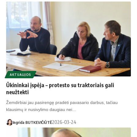
AKTUALIJOS
Ūkininkai įspėja – protesto su traktoriais gali
neužtekti
Žemdirbiai jau pasirengę pradėti pavasario darbus, tačiau
klausimų ir nusivylimo daugiau nei…
2026-03-24
Ingrida BUTKEVIČIŪTĖ