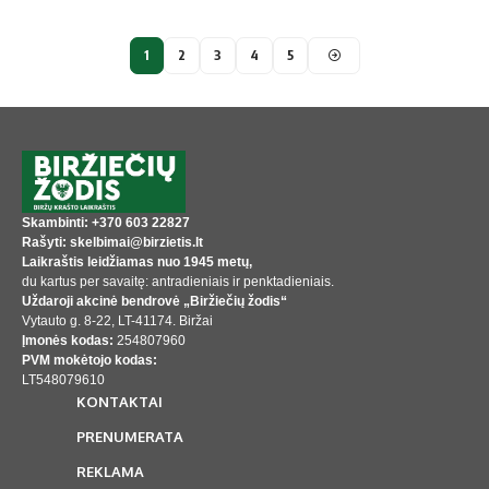
1
2
3
4
5
Skambinti: +370 603 22827
Rašyti: skelbimai@birzietis.lt
Laikraštis leidžiamas nuo 1945 metų,
du kartus per savaitę: antradieniais ir penktadieniais.
Uždaroji akcinė bendrovė „Biržiečių žodis“
Vytauto g. 8-22, LT-41174. Biržai
Įmonės kodas:
254807960
PVM mokėtojo kodas:
LT548079610
KONTAKTAI
PRENUMERATA
REKLAMA