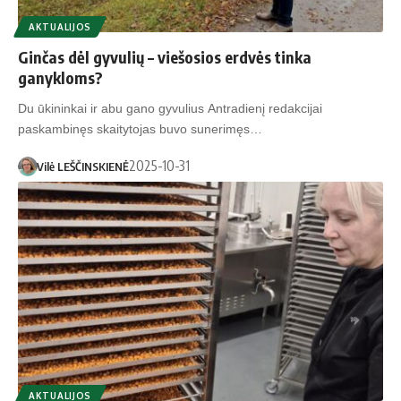
AKTUALIJOS
Ginčas dėl gyvulių – viešosios erdvės tinka
ganykloms?
Du ūkininkai ir abu gano gyvulius Antradienį redakcijai
paskambinęs skaitytojas buvo sunerimęs…
2025-10-31
Vilė LEŠČINSKIENĖ
AKTUALIJOS