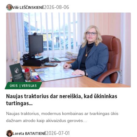
2026-08-06
Vilė LEŠČINSKIENĖ
ŪKIS | VERSLAS
Naujas traktorius dar nereiškia, kad ūkininkas
turtingas…
Naujas traktorius, modernus kombainas ar tvarkingas ūkis
dažnam atrodo kaip akivaizdus gerovės…
2026-07-01
Loreta BATAITIENĖ