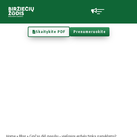
Skaitykite PDF
Prenumeruokite
Home
»
Blog
»
Ginčas dėl gyvulių – viešosios erdvės tinka ganykloms?