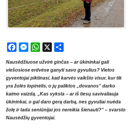
Facebook
Messenger
WhatsApp
X
Share
Nausėdžiuose užvirė ginčas – ar ūkininkai gali
viešosiose erdvėse ganyti savo gyvulius? Vietos
gyventojai piktinasi, kad karvės vaikšto visur, kur tik
yra žolės lopinėlis, o jų paliktos „dovanos“ darko
kaimo vaizdą. „Kas vyksta – ar iš tiesų savivaliauja
ūkininkai, o gal daro gerą darbą, nes gyvuliai nuėda
žolę ir tada seniūnijai jos nereikia šienauti?“ – svarsto
Nausėdžių gyventojai.