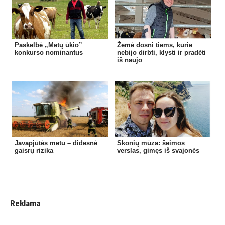
Paskelbė „Metų ūkio”
Žemė dosni tiems, kurie
konkurso nominantus
nebijo dirbti, klysti ir pradėti
iš naujo
Javapjūtės metu – didesnė
Skonių mūza: šeimos
gaisrų rizika
verslas, gimęs iš svajonės
Reklama