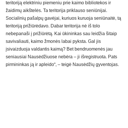
teritoriją elektriniu piemeniu prie kaimo bibliotekos ir
žaidimų aikštelės. Ta teritorija priklauso seniūnijai.
Socialinių pašalpų gavėjai, kuriuos kuruoja seniūnaitė, tą
teritoriją prižiūrėdavo. Dabar teritorija nė iš tolo
nebepanaši į prižiūrėtą. Kai ūkininkas sau leidžia šitaip
savivaliauti, kaimo žmonės labai pyksta. Gal jis
įsivaizduoja valdantis kaimą? Bet bendruomenės jau
seniausiai Nausėdžiuose nebėra – ji išregistruota. Pats
pirmininkas ją ir apleido“, – teigė Nausėdžių gyventojas.