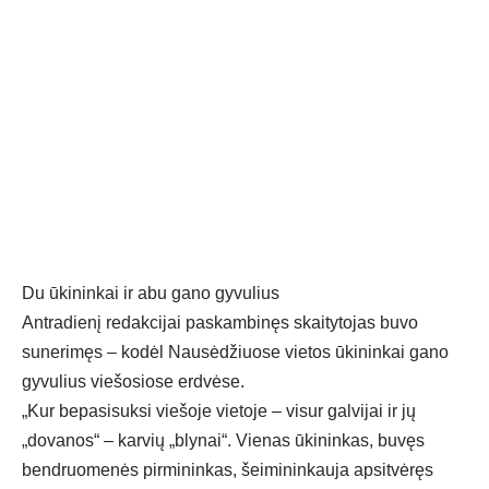
Du ūkininkai ir abu gano gyvulius
Antradienį redakcijai paskambinęs skaitytojas buvo
sunerimęs – kodėl Nausėdžiuose vietos ūkininkai gano
gyvulius viešosiose erdvėse.
„Kur bepasisuksi viešoje vietoje – visur galvijai ir jų
„dovanos“ – karvių „blynai“. Vienas ūkininkas, buvęs
bendruomenės pirmininkas, šeimininkauja apsitvėręs