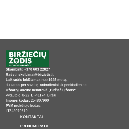
Skambinti: +370 603 22827
Rašyti: skelbimai@birzietis.lt
Laikraštis leidžiamas nuo 1945 metų,
du kartus per savaitę: antradieniais ir penktadieniais.
Uždaroji akcinė bendrovė „Biržiečių žodis“
Vytauto g. 8-22, LT-41174. Biržai
Įmonės kodas:
254807960
PVM mokėtojo kodas:
LT548079610
KONTAKTAI
PRENUMERATA