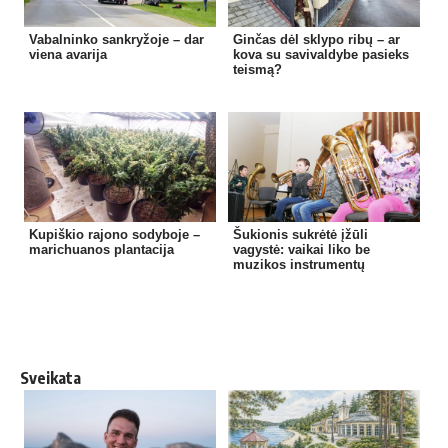
Vabalninko sankryžoje – dar
Ginčas dėl sklypo ribų – ar
viena avarija
kova su savivaldybe pasieks
teismą?
Kupiškio rajono sodyboje –
Šukionis sukrėtė įžūli
marichuanos plantacija
vagystė: vaikai liko be
muzikos instrumentų
Sveikata