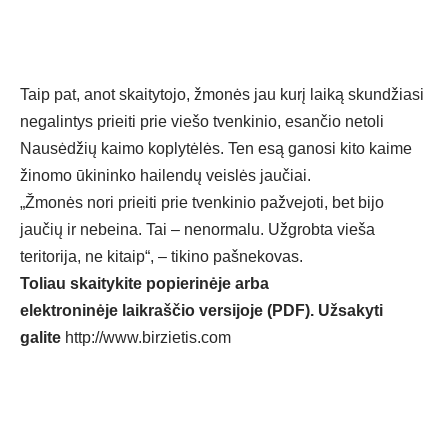
Taip pat, anot skaitytojo, žmonės jau kurį laiką skundžiasi
negalintys prieiti prie viešo tvenkinio, esančio netoli
Nausėdžių kaimo koplytėlės. Ten esą ganosi kito kaime
žinomo ūkininko hailendų veislės jaučiai.
„Žmonės nori prieiti prie tvenkinio pažvejoti, bet bijo
jaučių ir nebeina. Tai – nenormalu. Užgrobta vieša
teritorija, ne kitaip“, – tikino pašnekovas.
Toliau skaitykite popierinėje arba
elektroninėje laikraščio versijoje (PDF). Užsakyti
galite
http://www.birzietis.com