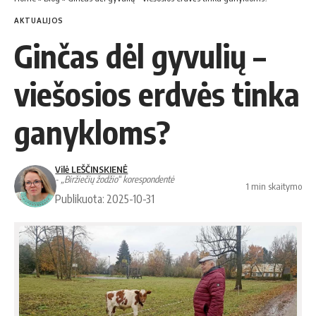
AKTUALIJOS
Ginčas dėl gyvulių –
viešosios erdvės tinka
ganykloms?
Vilė LEŠČINSKIENĖ
- „Biržiečių žodžio“ korespondentė
1 min skaitymo
Publikuota: 2025-10-31