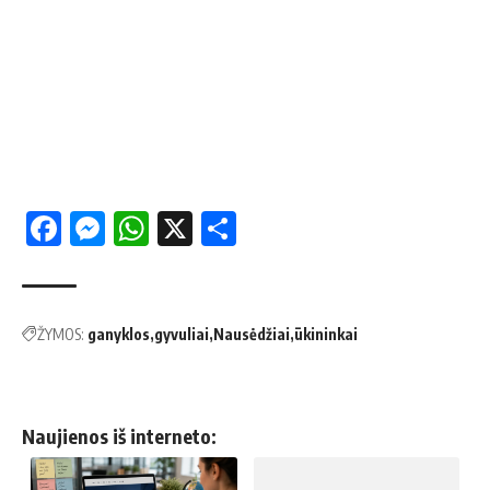
Facebook
Messenger
WhatsApp
X
Share
ŽYMOS:
ganyklos
gyvuliai
Nausėdžiai
ūkininkai
Naujienos iš interneto: