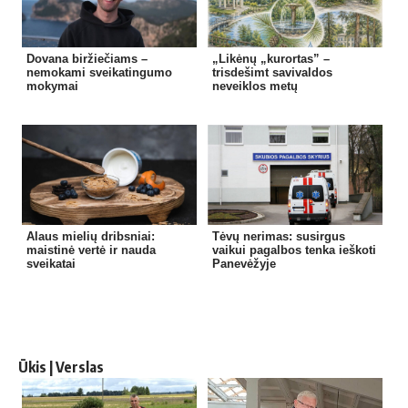
Dovana biržiečiams –
„Likėnų „kurortas” –
nemokami sveikatingumo
trisdešimt savivaldos
mokymai
neveiklos metų
Alaus mielių dribsniai:
Tėvų nerimas: susirgus
maistinė vertė ir nauda
vaikui pagalbos tenka ieškoti
sveikatai
Panevėžyje
Ūkis | Verslas