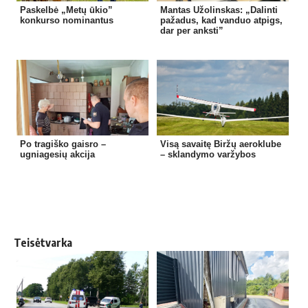
Paskelbė „Metų ūkio”
Mantas Užolinskas: „Dalinti
konkurso nominantus
pažadus, kad vanduo atpigs,
dar per anksti”
Po tragiško gaisro –
Visą savaitę Biržų aeroklube
ugniagesių akcija
– sklandymo varžybos
Teisėtvarka