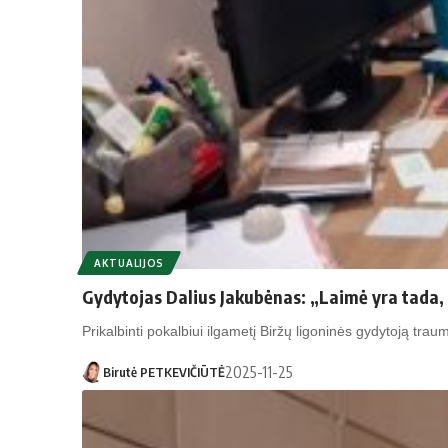
AKTUALIJOS
Gydytojas Dalius Jakubėnas: „Laimė yra tada,
Prikalbinti pokalbiui ilgametį Biržų ligoninės gydytoją t
2025-11-25
Birutė PETKEVIČIŪTĖ