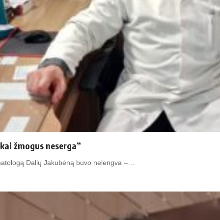
 kai žmogus neserga”
raumatologą Dalių Jakubėną buvo nelengva –…