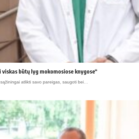
ei viskas būtų lyg mokomosiose knygose“
sąžiningai atlikti savo pareigas, saugoti bei…