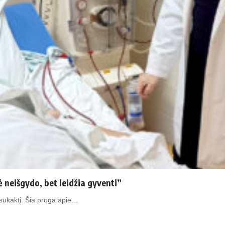
neišgydo, bet leidžia gyventi”
 sukaktį. Šia proga apie…