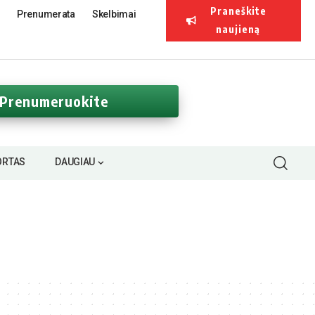
Praneškite
Prenumerata
Skelbimai
naujieną
Prenumeruokite
ORTAS
DAUGIAU