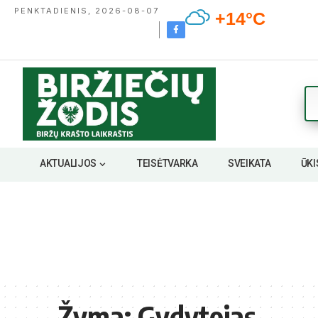
PENKTADIENIS, 2026-08-07
+14°C
AKTUALIJOS
TEISĖTVARKA
SVEIKATA
ŪKI
Žyma:
Gydytojas