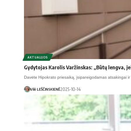
AKTUALIJOS
Gydytojas Karolis Varžinskas: „Būtų lengva, j
Davėte Hipokrato priesaiką, įsipareigodamas atsakingai ir 
2025-10-14
Vilė LEŠČINSKIENĖ