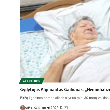
AKTUALIJOS
Gydytojas Algimantas Gailiūnas: „Hemodializė 
Biržų ligoninės hemodializės skyrius mini 30 metų veiklos
2025-12-23
Vilė LEŠČINSKIENĖ