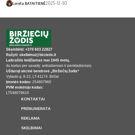
2025-12-30
Loreta BATAITIENĖ
Skambinti: +370 603 22827
Rašyti: skelbimai@birzietis.lt
Laikraštis leidžiamas nuo 1945 metų,
du kartus per savaitę: antradieniais ir penktadieniais.
Uždaroji akcinė bendrovė „Biržiečių žodis“
Vytauto g. 8-22, LT-41174. Biržai
Įmonės kodas:
254807960
PVM mokėtojo kodas:
LT548079610
KONTAKTAI
PRENUMERATA
REKLAMA
SKELBIMAI