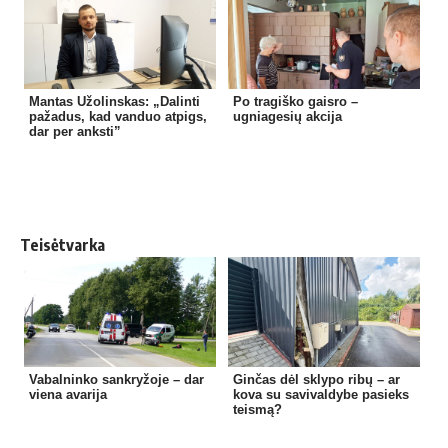
Mantas Užolinskas: „Dalinti
Po tragiško gaisro –
pažadus, kad vanduo atpigs,
ugniagesių akcija
dar per anksti”
Teisėtvarka
Vabalninko sankryžoje – dar
Ginčas dėl sklypo ribų – ar
viena avarija
kova su savivaldybe pasieks
teismą?