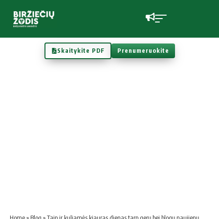
Skaitykite PDF
Prenumeruokite
Home
»
Blog
»
Taip ir kuliamės kiauras dienas tarp gerų bei blogų naujienų