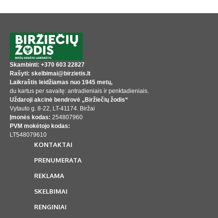
Skambinti: +370 603 22827
Rašyti: skelbimai@birzietis.lt
Laikraštis leidžiamas nuo 1945 metų,
du kartus per savaitę: antradieniais ir penktadieniais.
Uždaroji akcinė bendrovė „Biržiečių žodis“
Vytauto g. 8-22, LT-41174. Biržai
Įmonės kodas:
254807960
PVM mokėtojo kodas:
LT548079610
KONTAKTAI
PRENUMERATA
REKLAMA
SKELBIMAI
RENGINIAI