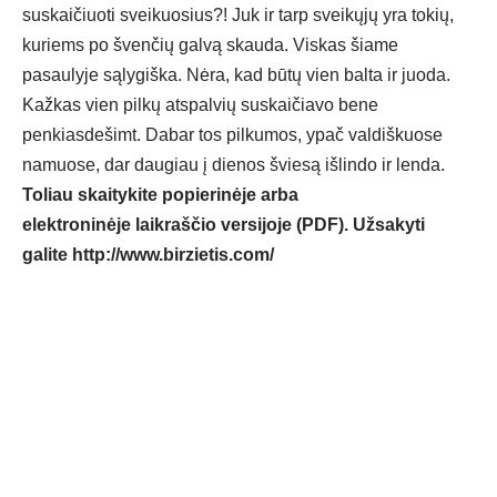
suskaičiuoti sveikuosius?! Juk ir tarp sveikųjų yra tokių,
kuriems po švenčių galvą skauda. Viskas šiame
pasaulyje sąlygiška. Nėra, kad būtų vien balta ir juoda.
Kažkas vien pilkų atspalvių suskaičiavo bene
penkiasdešimt. Dabar tos pilkumos, ypač valdiškuose
namuose, dar daugiau į dienos šviesą išlindo ir lenda.
Toliau skaitykite popierinėje arba
elektroninėje laikraščio versijoje (PDF). Užsakyti
galite
http://www.birzietis.com/