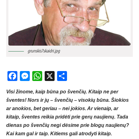
grunskis7skaidri.jpg
Facebook
Messenger
WhatsApp
X
Share
Visi žinome, kaip būna po švenčių. Kitaip ne per
šventes! Nors ir jų – švenčių – visokių būna. Šiokios
ar anokios, bet geriau – nei jokios. Ar vienaip, ar
kitaip, šventes reikia pridėti prie gerų naujienų. Tada
dienas po švenčių negi dėsime prie blogų naujienų?
Kai kam gal ir taip. Kitiems gali atrodyti kitaip.