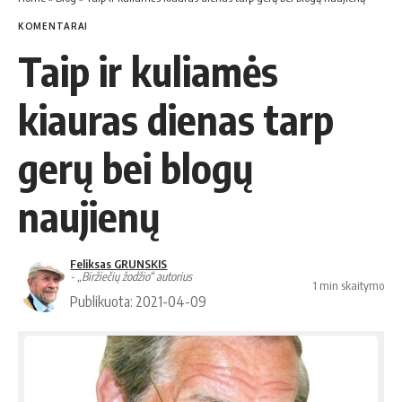
KOMENTARAI
Taip ir kuliamės
kiauras dienas tarp
gerų bei blogų
naujienų
Feliksas GRUNSKIS
- „Biržiečių žodžio“ autorius
1 min skaitymo
Publikuota: 2021-04-09