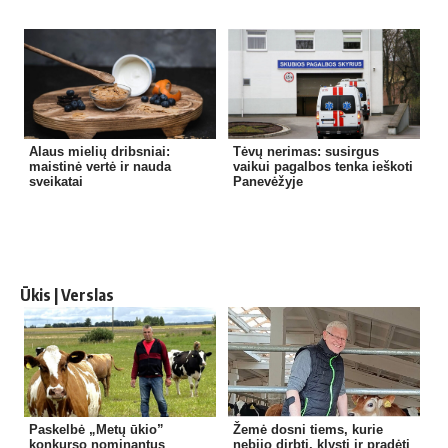
Alaus mielių dribsniai:
Tėvų nerimas: susirgus
maistinė vertė ir nauda
vaikui pagalbos tenka ieškoti
sveikatai
Panevėžyje
Ūkis | Verslas
Paskelbė „Metų ūkio”
Žemė dosni tiems, kurie
konkurso nominantus
nebijo dirbti, klysti ir pradėti