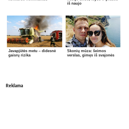
iš naujo
Javapjūtės metu – didesnė
Skonių mūza: šeimos
gaisrų rizika
verslas, gimęs iš svajonės
Reklama