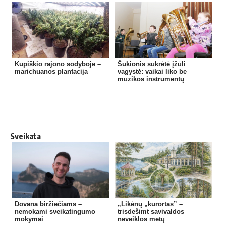
Kupiškio rajono sodyboje –
Šukionis sukrėtė įžūli
marichuanos plantacija
vagystė: vaikai liko be
muzikos instrumentų
Sveikata
Dovana biržiečiams –
„Likėnų „kurortas” –
nemokami sveikatingumo
trisdešimt savivaldos
mokymai
neveiklos metų