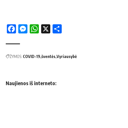
Facebook
Messenger
WhatsApp
X
Share
ŽYMOS:
COVID-19
šventės
Vyriausybė
Naujienos iš interneto: