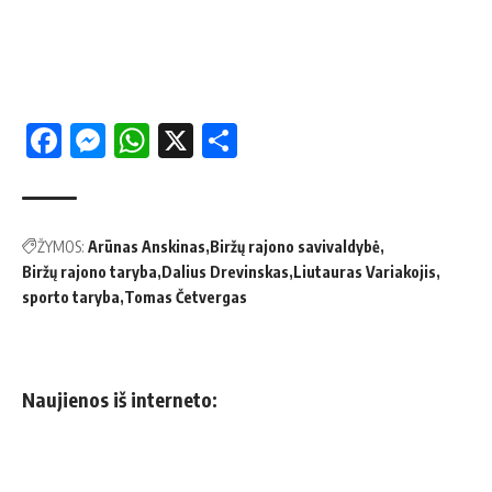
Facebook
Messenger
WhatsApp
X
Share
ŽYMOS:
Arūnas Anskinas
Biržų rajono savivaldybė
Biržų rajono taryba
Dalius Drevinskas
Liutauras Variakojis
sporto taryba
Tomas Četvergas
Naujienos iš interneto: