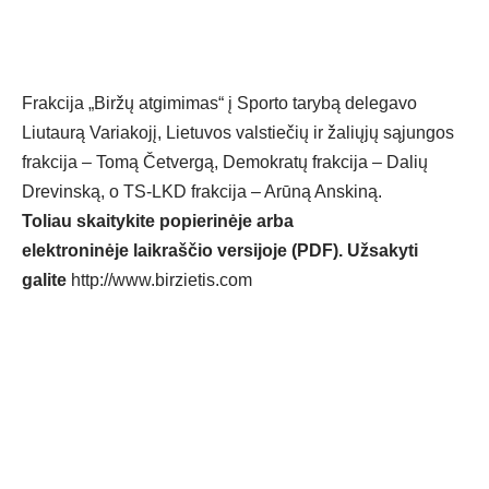
Frakcija „Biržų atgimimas“ į Sporto tarybą delegavo
Liutaurą Variakojį, Lietuvos valstiečių ir žaliųjų sąjungos
frakcija – Tomą Četvergą, Demokratų frakcija – Dalių
Drevinską, o TS-LKD frakcija – Arūną Anskiną.
Toliau skaitykite popierinėje arba
elektroninėje laikraščio versijoje (PDF). Užsakyti
galite
http://www.birzietis.com