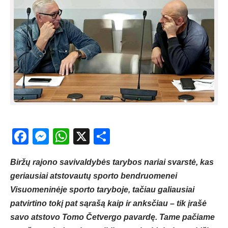
Facebook
Messenger
WhatsApp
X
Share
Biržų rajono savivaldybės tarybos nariai svarstė, kas
geriausiai atstovautų sporto bendruomenei
Visuomeninėje sporto taryboje, tačiau galiausiai
patvirtino tokį pat sąrašą kaip ir anksčiau – tik įrašė
savo atstovo Tomo Četvergo pavardę. Tame pačiame