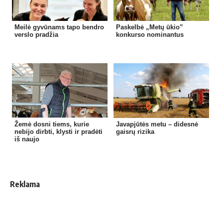
Meilė gyvūnams tapo bendro
Paskelbė „Metų ūkio”
verslo pradžia
konkurso nominantus
Žemė dosni tiems, kurie
Javapjūtės metu – didesnė
nebijo dirbti, klysti ir pradėti
gaisrų rizika
iš naujo
Reklama