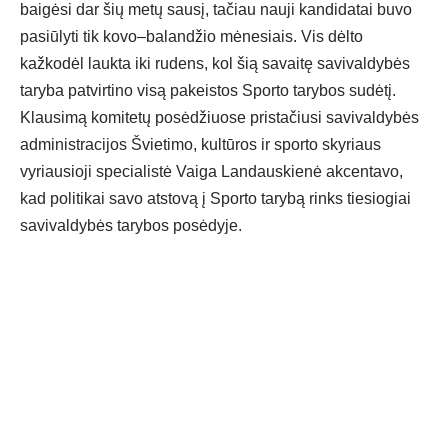
baigėsi dar šių metų sausį, tačiau nauji kandidatai buvo
pasiūlyti tik kovo–balandžio mėnesiais. Vis dėlto
kažkodėl laukta iki rudens, kol šią savaitę savivaldybės
taryba patvirtino visą pakeistos Sporto tarybos sudėtį.
Klausimą komitetų posėdžiuose pristačiusi savivaldybės
administracijos Švietimo, kultūros ir sporto skyriaus
vyriausioji specialistė Vaiga Landauskienė akcentavo,
kad politikai savo atstovą į Sporto tarybą rinks tiesiogiai
savivaldybės tarybos posėdyje.