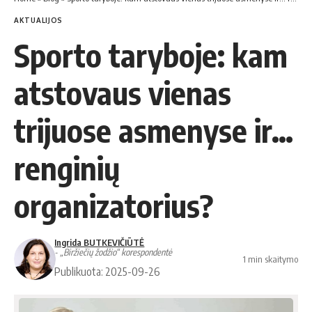
AKTUALIJOS
Sporto taryboje: kam
atstovaus vienas
trijuose asmenyse ir…
renginių
organizatorius?
Ingrida BUTKEVIČIŪTĖ
- „Biržiečių žodžio“ korespondentė
1 min skaitymo
Publikuota: 2025-09-26