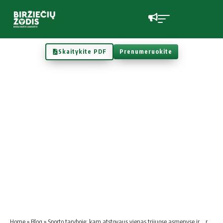
Skaitykite PDF
Prenumeruokite
Home
»
Blog
»
Sporto taryboje: kam atstovaus vienas trijuose asmenyse ir… renginių organizatorius?