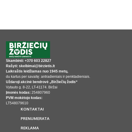
Skambinti: +370 603 22827
Rašyti: skelbimai@birzietis.lt
Laikraštis leidžiamas nuo 1945 metų,
du kartus per savaitę: antradieniais ir penktadieniais.
Uždaroji akcinė bendrovė „Biržiečių žodis“
Vytauto g. 8-22, LT-41174. Biržai
Įmonės kodas:
254807960
PVM mokėtojo kodas:
LT548079610
KONTAKTAI
PRENUMERATA
REKLAMA