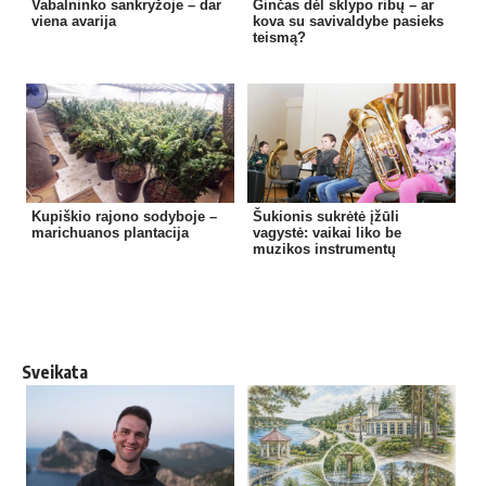
Vabalninko sankryžoje – dar
Ginčas dėl sklypo ribų – ar
viena avarija
kova su savivaldybe pasieks
teismą?
Kupiškio rajono sodyboje –
Šukionis sukrėtė įžūli
marichuanos plantacija
vagystė: vaikai liko be
muzikos instrumentų
Sveikata