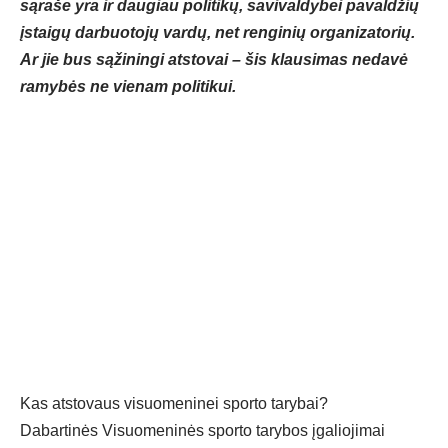
sąraše yra ir daugiau politikų, savivaldybei pavaldžių
įstaigų darbuotojų vardų, net renginių organizatorių.
Ar jie bus sąžiningi atstovai – šis klausimas nedavė
ramybės ne vienam politikui.
Kas atstovaus visuomeninei sporto tarybai?
Dabartinės Visuomeninės sporto tarybos įgaliojimai