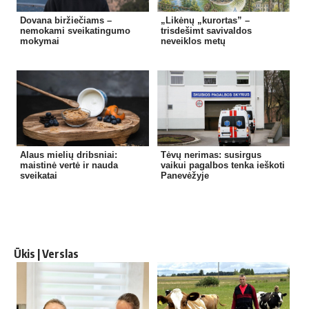
Dovana biržiečiams –
„Likėnų „kurortas” –
nemokami sveikatingumo
trisdešimt savivaldos
mokymai
neveiklos metų
Alaus mielių dribsniai:
Tėvų nerimas: susirgus
maistinė vertė ir nauda
vaikui pagalbos tenka ieškoti
sveikatai
Panevėžyje
Ūkis | Verslas