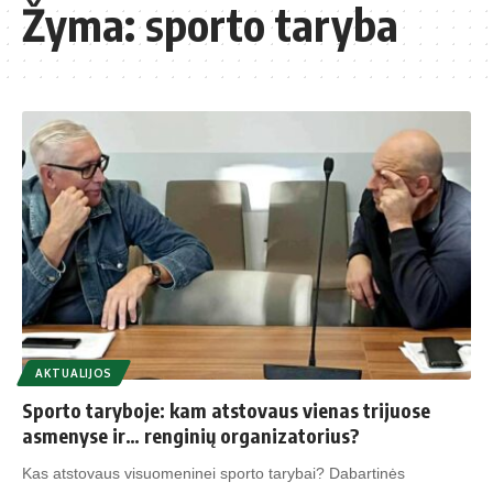
Žyma:
sporto taryba
AKTUALIJOS
Sporto taryboje: kam atstovaus vienas trijuose
asmenyse ir… renginių organizatorius?
Kas atstovaus visuomeninei sporto tarybai? Dabartinės