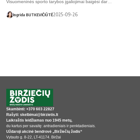
Visuomeninės sporto tarybos įgaliojimai baigėsi dar…
2025-09-26
Ingrida BUTKEVIČIŪTĖ
Skambinti: +370 603 22827
Rašyti: skelbimai@birzietis.lt
Laikraštis leidžiamas nuo 1945 metų,
du kartus per savaitę: antradieniais ir penktadieniais.
Uždaroji akcinė bendrovė „Biržiečių žodis“
Vytauto g. 8-22, LT-41174. Biržai