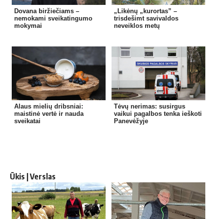
Dovana biržiečiams –
„Likėnų „kurortas” –
nemokami sveikatingumo
trisdešimt savivaldos
mokymai
neveiklos metų
Alaus mielių dribsniai:
Tėvų nerimas: susirgus
maistinė vertė ir nauda
vaikui pagalbos tenka ieškoti
sveikatai
Panevėžyje
Ūkis | Verslas