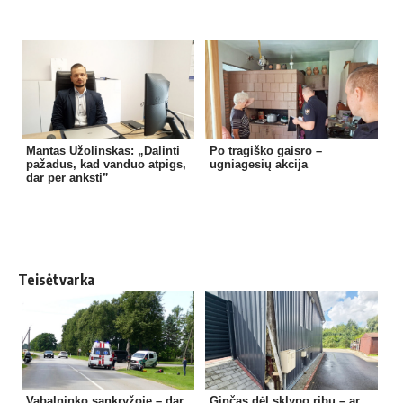
Mantas Užolinskas: „Dalinti
Po tragiško gaisro –
pažadus, kad vanduo atpigs,
ugniagesių akcija
dar per anksti”
Teisėtvarka
Vabalninko sankryžoje – dar
Ginčas dėl sklypo ribų – ar