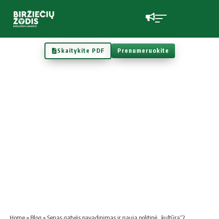
Skaitykite PDF
Prenumeruokite
Home
»
Blog
»
Senas gatvės pavadinimas ir nauja politinė „kultūra“?