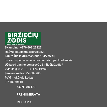
Skambinti: +370 603 22827
Rašyti: skelbimai@birzietis.lt
Laikraštis leidžiamas nuo 1945 metų,
du kartus per savaitę: antradieniais ir penktadieniais.
Uždaroji akcinė bendrovė „Biržiečių žodis“
Vytauto g. 8-22, LT-41174. Biržai
Įmonės kodas:
254807960
PVM mokėtojo kodas:
LT548079610
KONTAKTAI
PRENUMERATA
REKLAMA