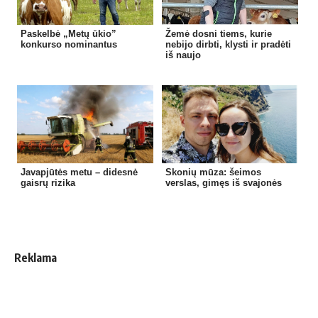
Paskelbė „Metų ūkio”
Žemė dosni tiems, kurie
konkurso nominantus
nebijo dirbti, klysti ir pradėti
iš naujo
Javapjūtės metu – didesnė
Skonių mūza: šeimos
gaisrų rizika
verslas, gimęs iš svajonės
Reklama