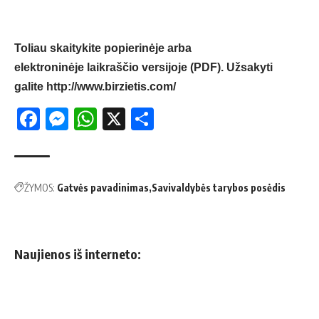
Toliau skaitykite popierinėje arba
elektroninėje laikraščio versijoje (PDF). Užsakyti
galite
http://www.birzietis.com/
Facebook
Messenger
WhatsApp
X
Share
ŽYMOS:
Gatvės pavadinimas
Savivaldybės tarybos posėdis
Naujienos iš interneto: