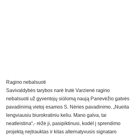
Ragino nebalsuoti
Savivaldybės tarybos narė Irutė Varzienė ragino
nebalsuoti už gyventojų siūlomą naują Panevėžio gatvės
pavadinimą vietoj esamos S. Nėries pavadinimo. „Nueita
lengviausiu biurokratiniu keliu. Mano galva, tai
neatleistina“,- rėžė ji, pasipiktinusi, kodėl į sprendimo
projektą neįtrauktas ir kitas alternatyvusis signataro