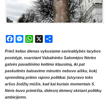
Facebook
Messenger
WhatsApp
X
Share
Prieš kelias dienas vykusiame savivaldybės tarybos
posėdyje, svarstant Vabalninko Salomėjos Nėries
gatvės pavadinimo keitimo klausimą, iki pat
paskutinės balsavimo minutės nebuvo aišku, kokį
sprendimą priims rajono politikai. Įsivyravo toks
aršus žodžių mūšis, kad kai kuriais momentais S.
Nėris buvo primiršta, didesnį dėmesį skiriant politikų
ambicijoms.