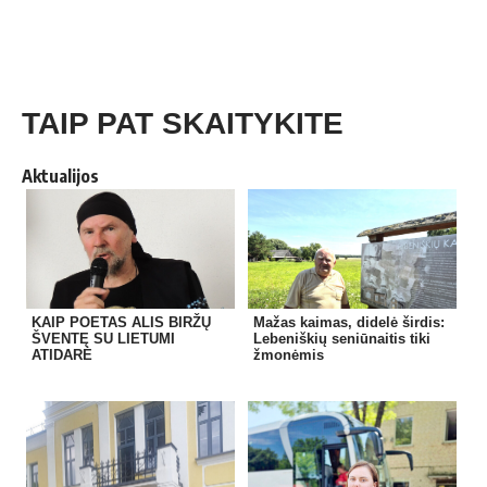
TAIP PAT SKAITYKITE
Aktualijos
KAIP POETAS ALIS BIRŽŲ
Mažas kaimas, didelė širdis:
ŠVENTĘ SU LIETUMI
Lebeniškių seniūnaitis tiki
ATIDARĖ
žmonėmis