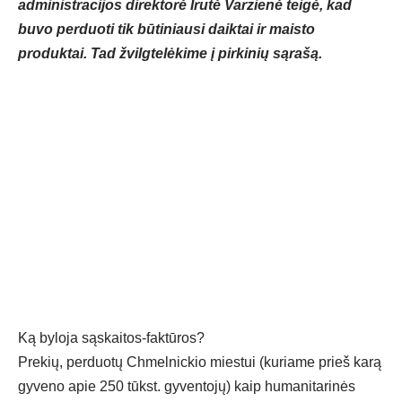
administracijos direktorė Irutė Varzienė teigė, kad
buvo perduoti tik būtiniausi daiktai ir maisto
produktai. Tad žvilgtelėkime į pirkinių sąrašą.
Ką byloja sąskaitos-faktūros?
Prekių, perduotų Chmelnickio miestui (kuriame prieš karą
gyveno apie 250 tūkst. gyventojų) kaip humanitarinės