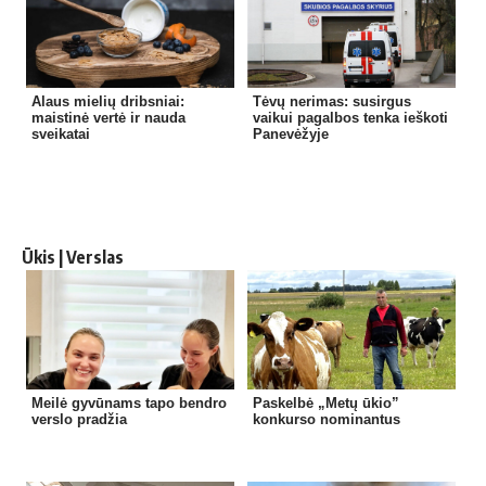
Alaus mielių dribsniai:
Tėvų nerimas: susirgus
maistinė vertė ir nauda
vaikui pagalbos tenka ieškoti
sveikatai
Panevėžyje
Ūkis | Verslas
Meilė gyvūnams tapo bendro
Paskelbė „Metų ūkio”
verslo pradžia
konkurso nominantus