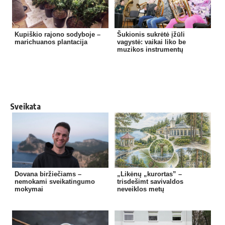
Kupiškio rajono sodyboje –
Šukionis sukrėtė įžūli
marichuanos plantacija
vagystė: vaikai liko be
muzikos instrumentų
Sveikata
Dovana biržiečiams –
„Likėnų „kurortas” –
nemokami sveikatingumo
trisdešimt savivaldos
mokymai
neveiklos metų