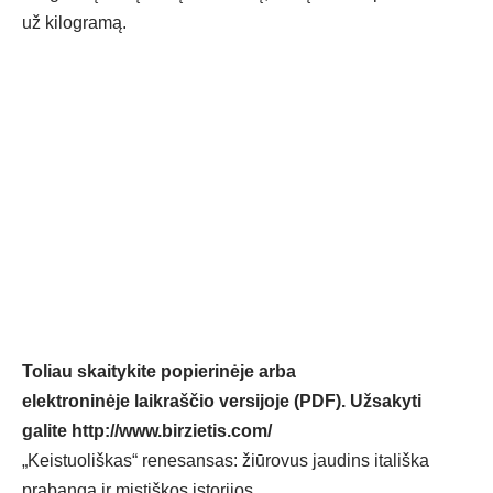
už kilogramą.
Toliau skaitykite popierinėje arba
elektroninėje laikraščio versijoje (PDF). Užsakyti
galite
http://www.birzietis.com/
„Keistuoliškas“ renesansas: žiūrovus jaudins itališka
prabanga ir mistiškos istorijos