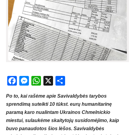
Facebook
Messenger
WhatsApp
X
Share
Po to, kai rašėme apie Savivaldybės tarybos
sprendimą suteikti 10 tūkst. eurų humanitarinę
paramą karo nualintam Ukrainos Chmelnickio
miestui, sulaukėme skaitytojų susidomėjimo, kaip
buvo panaudotos šios lėšos. Savivaldybės