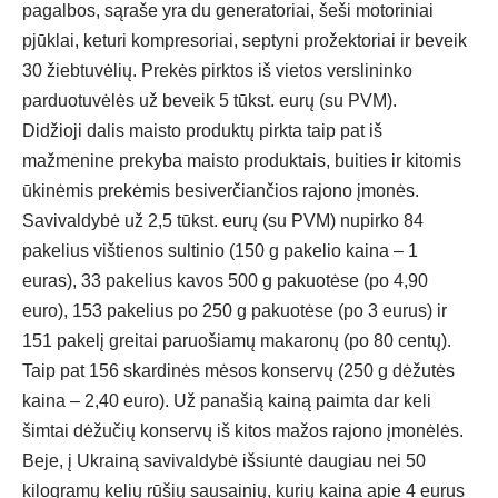
pagalbos, sąraše yra du generatoriai, šeši motoriniai
pjūklai, keturi kompresoriai, septyni prožektoriai ir beveik
30 žiebtuvėlių. Prekės pirktos iš vietos verslininko
parduotuvėlės už beveik 5 tūkst. eurų (su PVM).
Didžioji dalis maisto produktų pirkta taip pat iš
mažmenine prekyba maisto produktais, buities ir kitomis
ūkinėmis prekėmis besiverčiančios rajono įmonės.
Savivaldybė už 2,5 tūkst. eurų (su PVM) nupirko 84
pakelius vištienos sultinio (150 g pakelio kaina – 1
euras), 33 pakelius kavos 500 g pakuotėse (po 4,90
euro), 153 pakelius po 250 g pakuotėse (po 3 eurus) ir
151 pakelį greitai paruošiamų makaronų (po 80 centų).
Taip pat 156 skardinės mėsos konservų (250 g dėžutės
kaina – 2,40 euro). Už panašią kainą paimta dar keli
šimtai dėžučių konservų iš kitos mažos rajono įmonėlės.
Beje, į Ukrainą savivaldybė išsiuntė daugiau nei 50
kilogramų kelių rūšių sausainių, kurių kaina apie 4 eurus