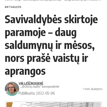
AKTUALIJOS
Savivaldybės skirtoje
paramoje – daug
saldumynų ir mėsos,
nors prašė vaistų ir
aprangos
Vilė LEŠČINSKIENĖ
- „Biržiečių žodžio“ korespondentė
1 min skaitymo
Publikuota: 2022-05-06