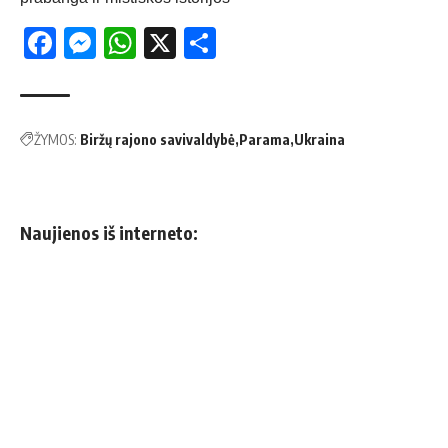
Facebook
Messenger
WhatsApp
X
Share
ŽYMOS:
Biržų rajono savivaldybė
Parama
Ukraina
Naujienos iš interneto: