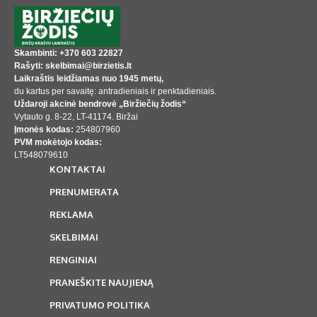
Skambinti: +370 603 22827
Rašyti: skelbimai@birzietis.lt
Laikraštis leidžiamas nuo 1945 metų,
du kartus per savaitę: antradieniais ir penktadieniais.
Uždaroji akcinė bendrovė „Biržiečių žodis“
Vytauto g. 8-22, LT-41174. Biržai
Įmonės kodas:
254807960
PVM mokėtojo kodas:
LT548079610
KONTAKTAI
PRENUMERATA
REKLAMA
SKELBIMAI
RENGINIAI
PRANEŠKITE NAUJIENĄ
PRIVATUMO POLITIKA