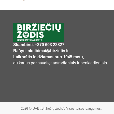
Skambinti: +370 603 22827
Rašyti: skelbimai@birzietis.lt
Laikraštis leidžiamas nuo 1945 metų,
du kartus per savaitę: antradieniais ir penktadieniais.
2026 © UAB „Biržiečių žodis“. Visos teisės saugomos.