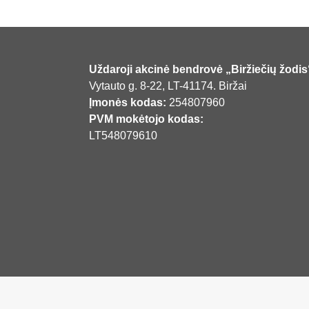
Uždaroji akcinė bendrovė „Biržiečių žodis
Vytauto g. 8-22, LT-41174. Biržai
Įmonės kodas:
254807960
PVM mokėtojo kodas:
LT548079610