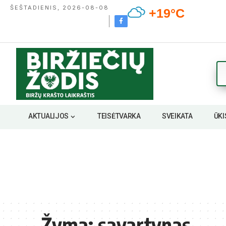
ŠEŠTADIENIS, 2026-08-08
+19°C
AKTUALIJOS
TEISĖTVARKA
SVEIKATA
ŪKI
Žyma:
savartynas