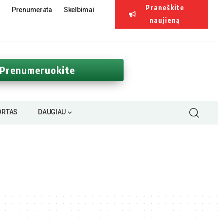
Praneškite
Prenumerata
Skelbimai
naujieną
Prenumeruokite
ORTAS
DAUGIAU