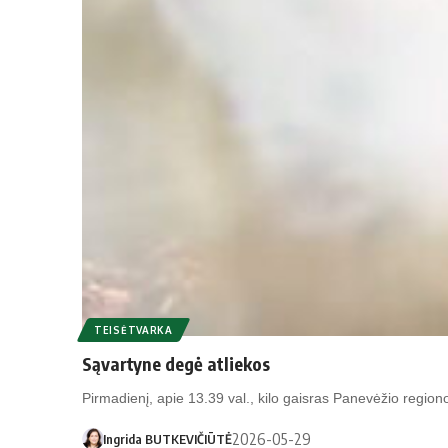
TEISĖTVARKA
Sąvartyne degė atliekos
Pirmadienį, apie 13.39 val., kilo gaisras Panevėžio regio
2026-05-29
Ingrida BUTKEVIČIŪTĖ