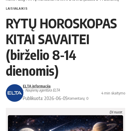
LAISVALAIKIS
RYTŲ HOROSKOPAS
KITAI SAVAITEI
(birželio 8-14
dienomis)
ELTA informacija
- Naujienų agentūra ELTA
4 min skaitymo
Publikuota: 2026-06-05
Komentarų: 0
DI nuotr.