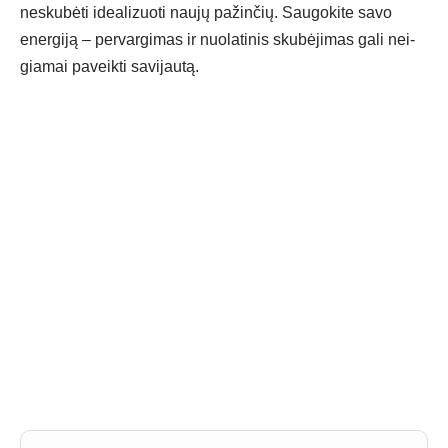
ne­sku­bė­ti idea­li­zuo­ti nau­jų pa­žin­čių. Sau­go­ki­te sa­vo
ener­gi­ją – per­var­gi­mas ir nuo­la­ti­nis sku­bė­ji­mas ga­li nei­
gia­mai pa­veik­ti sa­vi­jau­tą.