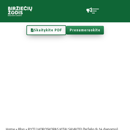
Skaitykite PDF
Prenumeruokite
Home
»
Blog
»
RYTŲ HOROSKOPAS KITAI SAVAITEI (birželio 8-14 dienomis)