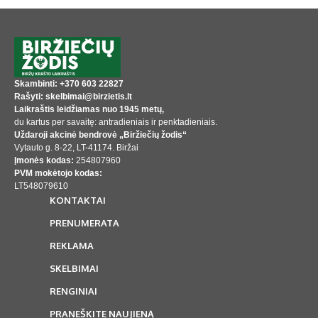
Skambinti: +370 603 22827
Rašyti: skelbimai@birzietis.lt
Laikraštis leidžiamas nuo 1945 metų,
du kartus per savaitę: antradieniais ir penktadieniais.
Uždaroji akcinė bendrovė „Biržiečių žodis“
Vytauto g. 8-22, LT-41174. Biržai
Įmonės kodas:
254807960
PVM mokėtojo kodas:
LT548079610
KONTAKTAI
PRENUMERATA
REKLAMA
SKELBIMAI
RENGINIAI
PRANEŠKITE NAUJIENĄ