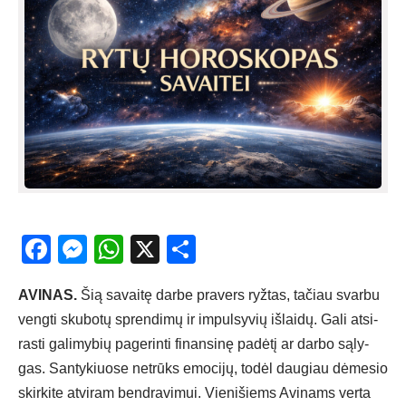
Facebook
Messenger
WhatsApp
X
Share
AVI­NAS.
Šią sa­vai­tę dar­be pra­vers ryž­tas, ta­čiau svar­bu
veng­ti sku­bo­tų spren­di­mų ir im­pul­sy­vių iš­lai­dų. Ga­li at­si­
ras­ti ga­li­my­bių pa­ge­rin­ti fi­nan­si­nę pa­dė­tį ar dar­bo są­ly­
gas. San­ty­kiuo­se ne­trūks emo­ci­jų, to­dėl dau­giau dė­me­sio
skir­ki­te at­vi­ram bend­ra­vi­mui. Vie­ni­šiems Avi­nams ver­ta