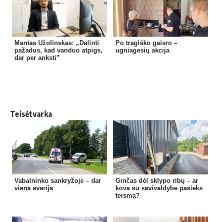
Mantas Užolinskas: „Dalinti
Po tragiško gaisro –
pažadus, kad vanduo atpigs,
ugniagesių akcija
dar per anksti”
Teisėtvarka
Vabalninko sankryžoje – dar
Ginčas dėl sklypo ribų – ar
viena avarija
kova su savivaldybe pasieks
teismą?