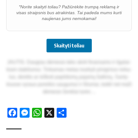
*Norite skaityti toliau? Pažiūrėkite trumpą reklamą ir
visas straipsnis bus atrakintas. Tai padeda mums kurti
naujienas jums nemokamai!
Skaityti toliau
JAU­TIS. Dau­giau dė­me­sio teks skir­ti fi­nan­sams ir il­ga­lai­
kiam sta­bi­lu­mui. Tin­ka­mas me­tas tvar­ky­ti pi­ni­gi­nius rei­ka­
lus, de­rė­tis ar ieš­ko­ti pa­pil­do­mų pa­ja­mų šal­ti­nių. San­ty­
kiuo­se vy­raus po­rei­kis sau­gu­mui ir ši­lu­mai, to­dėl net ma­ži
dė­me­sio ženk­lai tu­rės ...
Facebook
Messenger
WhatsApp
X
Share