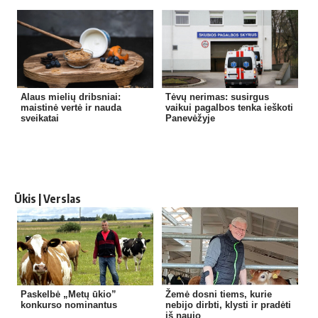
Alaus mielių dribsniai:
Tėvų nerimas: susirgus
maistinė vertė ir nauda
vaikui pagalbos tenka ieškoti
sveikatai
Panevėžyje
Ūkis | Verslas
Paskelbė „Metų ūkio”
Žemė dosni tiems, kurie
konkurso nominantus
nebijo dirbti, klysti ir pradėti
iš naujo