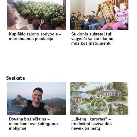
Kupiškio rajono sodyboje –
Šukionis sukrėtė įžūli
marichuanos plantacija
vagystė: vaikai liko be
muzikos instrumentų
Sveikata
Dovana biržiečiams –
„Likėnų „kurortas” –
nemokami sveikatingumo
trisdešimt savivaldos
mokymai
neveiklos metų